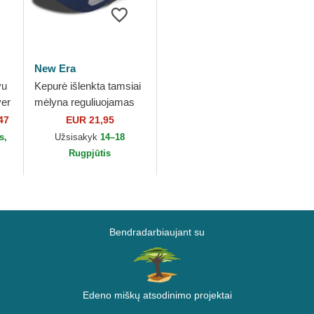
New Era
vu
Kepurė išlenkta tamsiai
ver
mėlyna reguliuojamas
ts
vaikams 9FORTY The
47
EUR 21,95
League New England
s,
Užsisakyk
14–18
Patriots NFL...
Rugpjūtis
Bendradarbiaujant su
Edeno miškų atsodinimo projektai