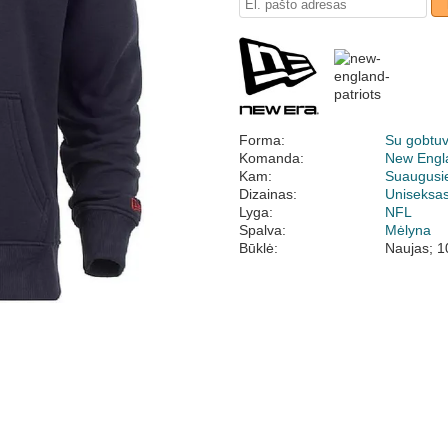
Forma:
Su gobtu
Komanda:
New Engla
Kam:
Suaugusi
Dizainas:
Uniseksa
Lyga:
NFL
Spalva:
Mėlyna
Būklė:
Naujas; 1