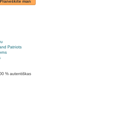
Praneškite man
vu
nd Patriots
ems
s
00 % autentiškas