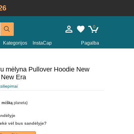
26
0
Kategorijos
InstaCap
Pagalba
vu mėlyna Pullover Hoodie New
L New Era
tsiliepimai
i mišką
planeta)
andėlyje
prekė vėl bus sandėlyje?