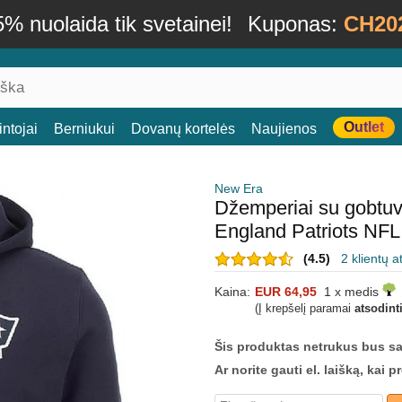
% nuolaida tik svetainei!
Kuponas:
CH20
Outlet
ntojai
Berniukui
Dovanų kortelės
Naujienos
New Era
Džemperiai su gobtu
England Patriots NF
(4.5)
2 klientų a
Kaina:
EUR 64,95
1 x medis
(Į krepšelį paramai
atsodint
Šis produktas netrukus bus s
Ar norite gauti el. laišką, kai 