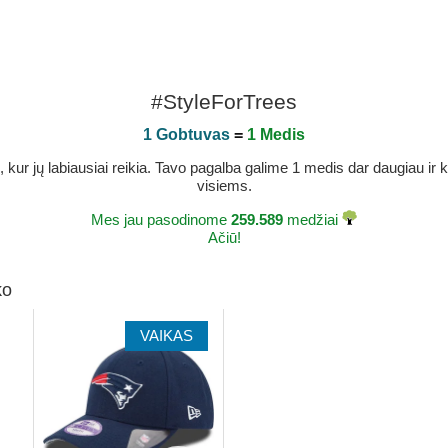
#StyleForTrees
1 Gobtuvas
=
1 Medis
r jų labiausiai reikia. Tavo pagalba galime 1 medis dar daugiau ir ka
visiems.
Mes jau pasodinome
259.589
medžiai
Ačiū!
ko
VAIKAS