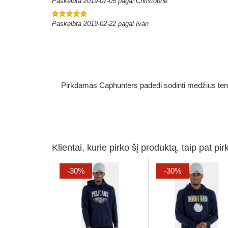
Paskelbta 2019-07-05 pagal Christophe
Paskelbta 2019-02-22 pagal Iván
Pirkdamas Caphunters padedi sodinti medžius ten, ku
Klientai, kurie pirko šį produktą, taip pat pir
-30%
-30%