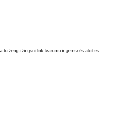
rtu žengti žingsnį link tvarumo ir geresnės ateities