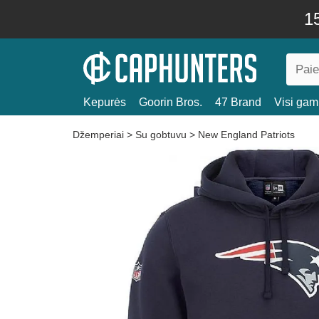
15
Kepurės
Goorin Bros.
47 Brand
Visi gami
Džemperiai
>
Su gobtuvu
>
New England Patriots