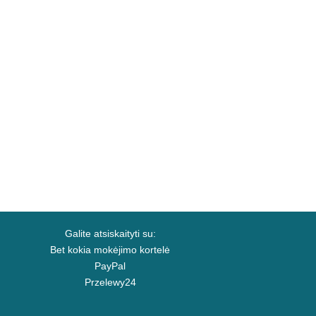
Galite atsiskaityti su:
Bet kokia mokėjimo kortelė
PayPal
Przelewy24