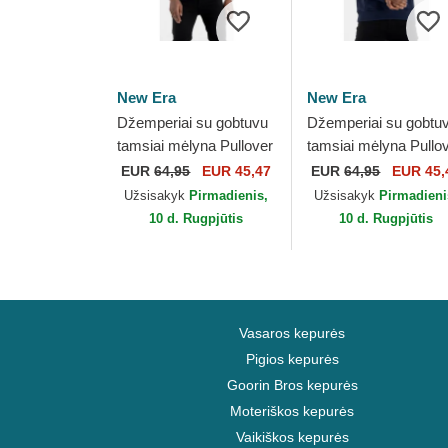
New Era
New Era
Džemperiai su gobtuvu
Džemperiai su gobtu
tamsiai mėlyna Pullover
tamsiai mėlyna Pullo
Hoody New Orleans
Hoody Denver Nugge
EUR
64,95
EUR 45,47
EUR
64,95
EUR 45,
Pelicans NBA New Era
NBA New Era
Užsisakyk
Pirmadienis,
Užsisakyk
Pirmadieni
10 d. Rugpjūtis
10 d. Rugpjūtis
Vasaros kepurės
Pigios kepurės
Goorin Bros kepurės
Moteriškos kepurės
Vaikiškos kepurės