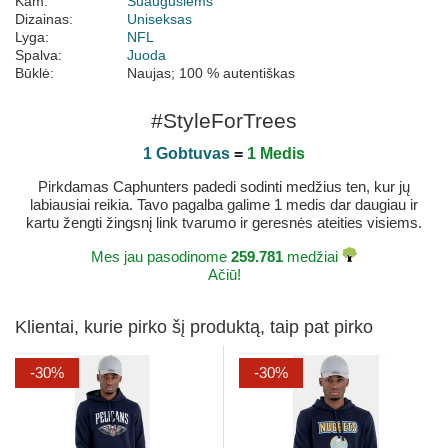
Kam:
Suaugusiems
Dizainas:
Uniseksas
Lyga:
NFL
Spalva:
Juoda
Būklė:
Naujas; 100 % autentiškas
#StyleForTrees
1 Gobtuvas
=
1 Medis
Pirkdamas Caphunters padedi sodinti medžius ten, kur jų
labiausiai reikia. Tavo pagalba galime 1 medis dar daugiau ir
kartu žengti žingsnį link tvarumo ir geresnės ateities visiems.
Mes jau pasodinome
259.781
medžiai
Ačiū!
Klientai, kurie pirko šį produktą, taip pat pirko
-30%
-30%