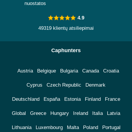
nuostatos
4.9
49319 klientų atsiliepimai
Caphunters
Austria
Belgique
Bulgaria
Canada
Croatia
Cyprus
Czech Republic
Denmark
Deutschland
España
Estonia
Finland
France
Global
Greece
Hungary
Ireland
Italia
Latvia
Lithuania
Luxembourg
Malta
Poland
Portugal