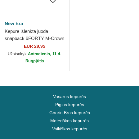
New Era
Kepurė išlenkta juoda
snapback 9FORTY M-Crown
Team New Orleans Saints
EUR 29,95
NFL New Era
Užsisakyk
Antradienis, 11 d.
Rugpjūtis
Vasaros kepurės
Pigios kepurės
Goorin Bros kepurės
Moteriškos kepurės
Vaikiškos kepurės