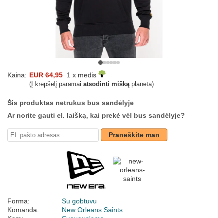
Kaina:
EUR 64,95
1 x medis
(Į krepšelį paramai
atsodinti mišką
planeta)
Šis produktas netrukus bus sandėlyje
Ar norite gauti el. laišką, kai prekė vėl bus sandėlyje?
Praneškite man
Forma:
Su gobtuvu
Komanda:
New Orleans Saints