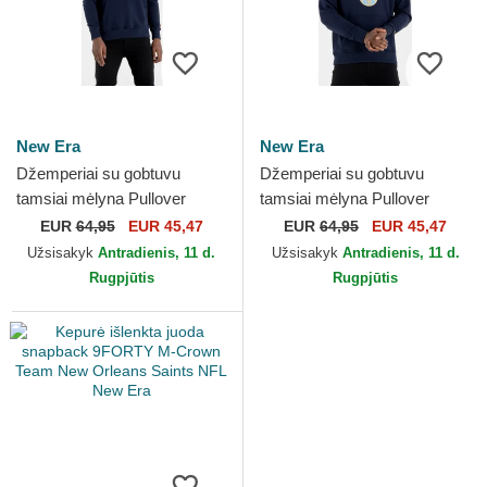
New Era
New Era
Džemperiai su gobtuvu
Džemperiai su gobtuvu
tamsiai mėlyna Pullover
tamsiai mėlyna Pullover
Hoody New Orleans Pelicans
Hoody Denver Nuggets NBA
EUR
64,95
EUR 45,47
EUR
64,95
EUR 45,47
NBA New Era
New Era
Užsisakyk
Antradienis, 11 d.
Užsisakyk
Antradienis, 11 d.
Rugpjūtis
Rugpjūtis