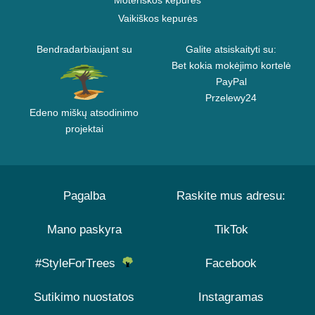
Moteriškos kepurės
Vaikiškos kepurės
Bendradarbiaujant su
Galite atsiskaityti su:
Bet kokia mokėjimo kortelė
PayPal
Przelewy24
Edeno miškų atsodinimo
projektai
Pagalba
Raskite mus adresu:
Mano paskyra
TikTok
#StyleForTrees
Facebook
Sutikimo nuostatos
Instagramas