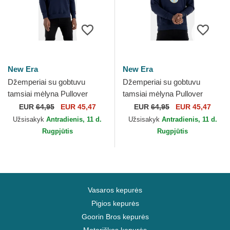
New Era
New Era
Džemperiai su gobtuvu
Džemperiai su gobtuvu
tamsiai mėlyna Pullover
tamsiai mėlyna Pullover
Hoody New Orleans Pelicans
Hoody Denver Nuggets NBA
EUR
64,95
EUR 45,47
EUR
64,95
EUR 45,47
NBA New Era
New Era
Užsisakyk
Antradienis, 11 d.
Užsisakyk
Antradienis, 11 d.
Rugpjūtis
Rugpjūtis
Vasaros kepurės
Pigios kepurės
Goorin Bros kepurės