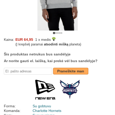
Kaina:
EUR 64,95
1 x medis
(Į krepšelį paramai
atsodinti mišką
planeta)
Šis produktas netrukus bus sandėlyje
Ar norite gauti el. laišką, kai prekė vėl bus sandėlyje?
Praneškite man
Forma:
Su gobtuvu
Komanda:
Charlotte Hornets