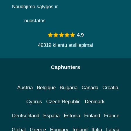
Naudojimo sąlygos ir
nuostatos
4.9
49319 klientų atsiliepimai
Caphunters
Austria
Belgique
Bulgaria
Canada
Croatia
Cyprus
Czech Republic
Denmark
Deutschland
España
Estonia
Finland
France
Global
Greece
Hungary
Ireland
Italia
Latvia