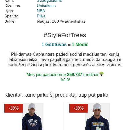
Kam:
Suaugusiems
Dizainas:
Uniseksas
Lyga:
NBA
Spalva:
Pilka
Būklė:
Naujas; 100 % autentiškas
#StyleForTrees
1 Gobtuvas
=
1 Medis
Pirkdamas Caphunters padedi sodinti medžius ten, kur jų
labiausiai reikia. Tavo pagalba galime 1 medis dar daugiau ir
kartu žengti žingsnį link tvarumo ir geresnės ateities visiems.
Mes jau pasodinome
259.737
medžiai
Ačiū!
Klientai, kurie pirko šį produktą, taip pat pirko
-30%
-30%