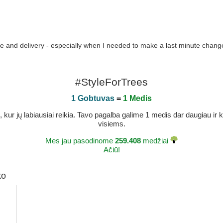
 and delivery - especially when I needed to make a last minute change. W
#StyleForTrees
1 Gobtuvas
=
1 Medis
r jų labiausiai reikia. Tavo pagalba galime 1 medis dar daugiau ir ka
visiems.
Mes jau pasodinome
259.408
medžiai
Ačiū!
ko