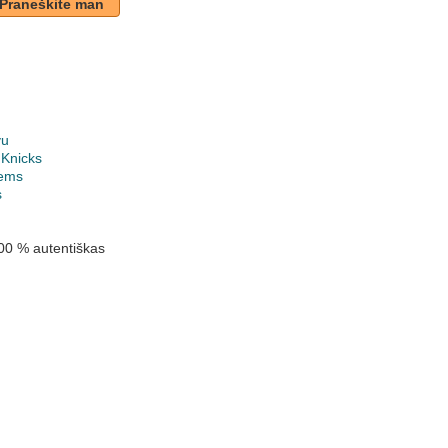
Praneškite man
vu
 Knicks
ems
s
00 % autentiškas