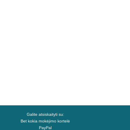
Galite atsiskaityti su:
Bet kokia mokėjimo kortelė
PayPal