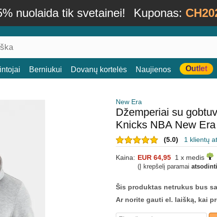
% nuolaida tik svetainei!
Kuponas:
CH20
Outlet
ntojai
Berniukui
Dovanų kortelės
Naujienos
New Era
Džemperiai su gobtuv
Knicks NBA New Era
(5.0)
1 klientų a
Kaina:
EUR 64,95
1 x medis
(Į krepšelį paramai
atsodint
Šis produktas netrukus bus s
Ar norite gauti el. laišką, kai 