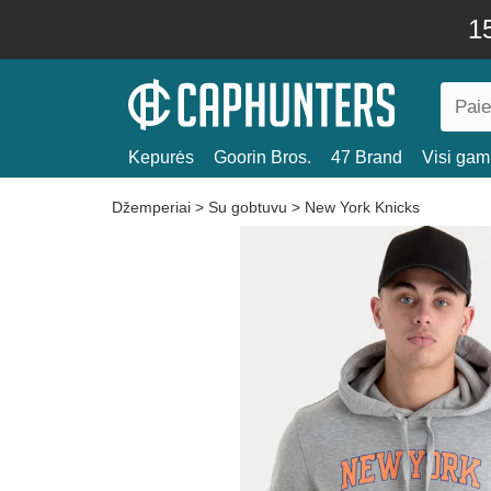
15
Kepurės
Goorin Bros.
47 Brand
Visi gami
Džemperiai
>
Su gobtuvu
>
New York Knicks