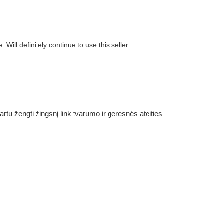
ill definitely continue to use this seller.
rtu žengti žingsnį link tvarumo ir geresnės ateities