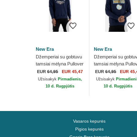
New Era
New Era
Džemperiai su gobtuvu
Džemperiai su gobtu
tamsiai mėlyna Pullover
tamsiai mėlyna Pullo
Hoody New Orleans
Hoody Denver Nugge
EUR
64,95
EUR 45,47
EUR
64,95
EUR 45,
Pelicans NBA New Era
NBA New Era
Užsisakyk
Pirmadienis,
Užsisakyk
Pirmadieni
10 d. Rugpjūtis
10 d. Rugpjūtis
Vasaros kepurės
Pigios kepurės