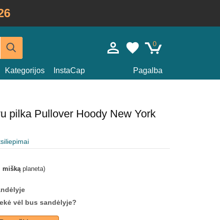
26
0
Kategorijos
InstaCap
Pagalba
u pilka Pullover Hoody New York
tsiliepimai
i mišką
planeta)
andėlyje
prekė vėl bus sandėlyje?