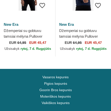
New Era
New Era
Džemperiai su gobtuvu
Džemperiai su gobtuvu
tamsiai mėlyna Pullover
tamsiai mėlyna Pullover
Hoody New Orleans Pelicans
Hoody Denver Nuggets NBA
EUR
64,95
EUR 45,47
EUR
64,95
EUR 45,47
NBA New Era
New Era
Užsisakyk
rytoj, 7 d. Rugpjūtis
Užsisakyk
rytoj, 7 d. Rugpjūtis
Vasaros kepurės
Pigios kepurės
Goorin Bros kepurės
Moteriškos kepurės
Vaikiškos kepurės