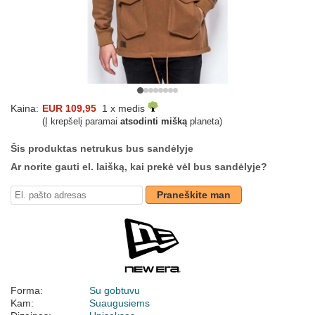
Kaina:
EUR 109,95
1 x medis
(Į krepšelį paramai
atsodinti mišką
planeta)
Šis produktas netrukus bus sandėlyje
Ar norite gauti el. laišką, kai prekė vėl bus sandėlyje?
Praneškite man
Forma:
Su gobtuvu
Kam:
Suaugusiems