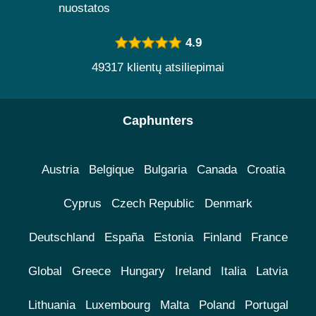
nuostatos
4.9
49317 klientų atsiliepimai
Caphunters
Austria
Belgique
Bulgaria
Canada
Croatia
Cyprus
Czech Republic
Denmark
Deutschland
España
Estonia
Finland
France
Global
Greece
Hungary
Ireland
Italia
Latvia
Lithuania
Luxembourg
Malta
Poland
Portugal