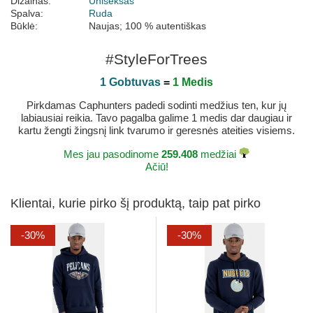
Dizainas:
Uniseksas
Spalva:
Ruda
Būklė:
Naujas; 100 % autentiškas
#StyleForTrees
1 Gobtuvas
=
1 Medis
Pirkdamas Caphunters padedi sodinti medžius ten, kur jų
labiausiai reikia. Tavo pagalba galime 1 medis dar daugiau ir
kartu žengti žingsnį link tvarumo ir geresnės ateities visiems.
Mes jau pasodinome
259.408
medžiai
Ačiū!
Klientai, kurie pirko šį produktą, taip pat pirko
-30%
-30%