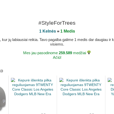
#StyleForTrees
1 Kelnės
=
1 Medis
r jų labiausiai reikia. Tavo pagalba galime 1 medis dar daugiau ir ka
visiems.
Mes jau pasodinome
259.589
medžiai
Ačiū!
ko