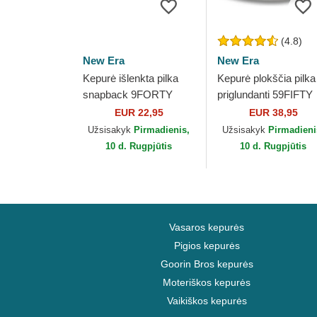
(4.8)
New Era
New Era
Kepurė išlenkta pilka
Kepurė plokščia pilka
snapback 9FORTY
priglundanti 59FIFTY
Mesh Flawless New
Essential Los Angele
EUR 22,95
EUR 38,95
York Yankees MLB
Dodgers MLB New E
Užsisakyk
Pirmadienis,
Užsisakyk
Pirmadieni
New Era
10 d. Rugpjūtis
10 d. Rugpjūtis
Vasaros kepurės
Pigios kepurės
Goorin Bros kepurės
Moteriškos kepurės
Vaikiškos kepurės