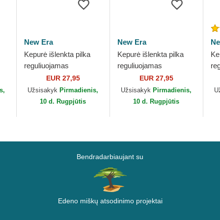
New Era
New Era
Ne
Kepurė išlenkta pilka
Kepurė išlenkta pilka
Ke
reguliuojamas
reguliuojamas
re
s
9TWENTY Core
9TWENTY Core
Di
EUR 27,95
EUR 27,95
ra
Classic Los Angeles
Classic Los Angeles
Ya
s,
Užsisakyk
Pirmadienis,
Užsisakyk
Pirmadienis,
U
Dodgers MLB New Era
Dodgers MLB New Era
10 d. Rugpjūtis
10 d. Rugpjūtis
Bendradarbiaujant su
Edeno miškų atsodinimo projektai