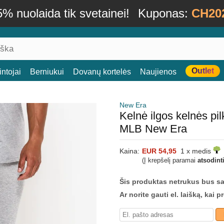
% nuolaida tik svetainei!
Kuponas:
CH20
Outlet
ntojai
Berniukui
Dovanų kortelės
Naujienos
New Era
Kelnė ilgos kelnės p
MLB New Era
Kaina:
EUR 54,95
1 x medis
(Į krepšelį paramai
atsodint
Šis produktas netrukus bus s
Ar norite gauti el. laišką, kai 