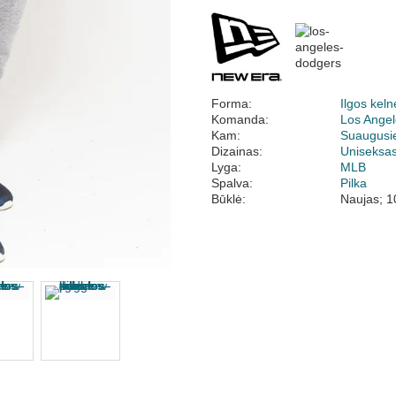
Forma:
Ilgos keln
Komanda:
Los Ange
Kam:
Suaugusi
Dizainas:
Uniseksa
Lyga:
MLB
Spalva:
Pilka
Būklė:
Naujas; 1