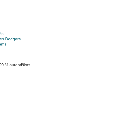
ės
les Dodgers
ems
s
00 % autentiškas