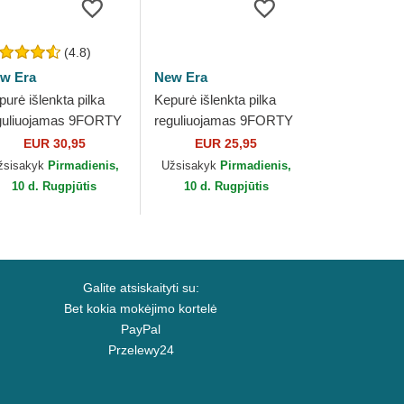
(4.8)
w Era
New Era
purė išlenkta pilka
Kepurė išlenkta pilka
guliuojamas 9FORTY
reguliuojamas 9FORTY
amond Era New York
Tonal New York
EUR 30,95
EUR 25,95
nkees MLB New Era
Yankees MLB New Era
žsisakyk
Pirmadienis,
Užsisakyk
Pirmadienis,
10 d. Rugpjūtis
10 d. Rugpjūtis
Galite atsiskaityti su:
Bet kokia mokėjimo kortelė
PayPal
Przelewy24