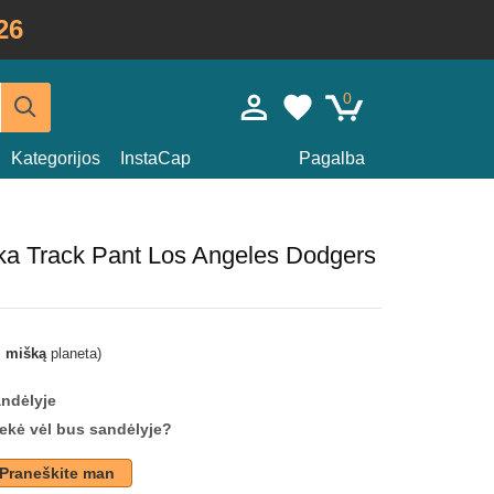
26
0
Kategorijos
InstaCap
Pagalba
ilka Track Pant Los Angeles Dodgers
i mišką
planeta)
andėlyje
prekė vėl bus sandėlyje?
Praneškite man