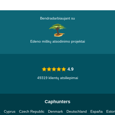
Bendradarbiaujant su
Edeno miškų atsodinimo projektai
4.9
49319 klientų atsiliepimai
Caphunters
a
Cyprus
Czech Republic
Denmark
Deutschland
España
Eston