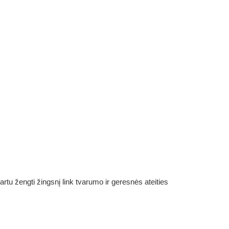
rtu žengti žingsnį link tvarumo ir geresnės ateities