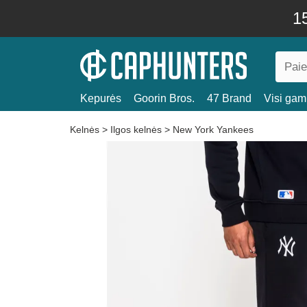
15
Kepurės
Goorin Bros.
47 Brand
Visi gami
Kelnės
>
Ilgos kelnės
>
New York Yankees