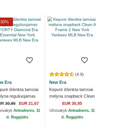
-30%
(4.9)
w Era
New Era
purė išlenkta tamsiai
Kepurė išlenkta tamsiai
lyna reguliuojamas
mėlyna snapback Clean
ORTY Diamond Era
A Frame 2 New York
UR
30,95
EUR 21,67
EUR 30,95
sential New York
Yankees MLB New Era
sisakyk
Antradienis, 11
Užsisakyk
Antradienis, 11
nkees MLB...
d. Rugpjūtis
d. Rugpjūtis