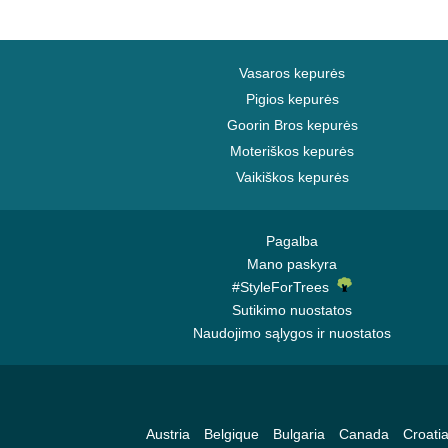
Vasaros kepurės
Pigios kepurės
Goorin Bros kepurės
Moteriškos kepurės
Vaikiškos kepurės
Pagalba
Mano paskyra
#StyleForTrees
Sutikimo nuostatos
Naudojimo sąlygos ir nuostatos
Austria
Belgique
Bulgaria
Canada
Croati