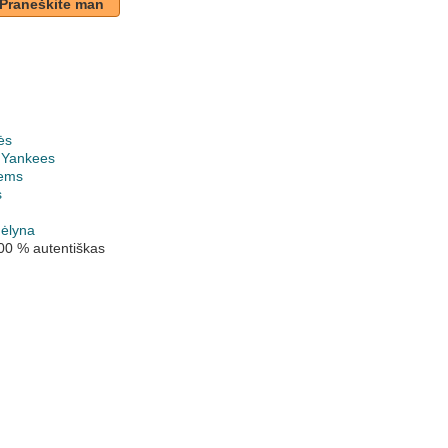
Praneškite man
ės
 Yankees
ems
s
mėlyna
00 % autentiškas