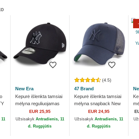
ko
(4.5)
New Era
47 Brand
Ne
io
Kepurė išlenkta tamsiai
Kepurė išlenkta tamsiai
Ke
TY
mėlyna reguliuojamas
mėlyna snapback New
mė
rk
9FORTY Outline New
York Yankees MLB 47
9F
EUR 25,95
EUR 24,95
E
ra
York Yankees MLB
Brand
Es
 11
Užsisakyk
Antradienis, 11
Užsisakyk
Antradienis, 11
Už
New Era
Ya
d. Rugpjūtis
d. Rugpjūtis