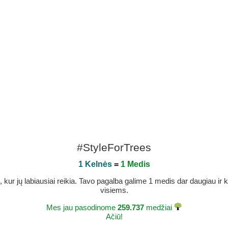
#StyleForTrees
1 Kelnės
=
1 Medis
r jų labiausiai reikia. Tavo pagalba galime 1 medis dar daugiau ir ka
visiems.
Mes jau pasodinome
259.737
medžiai
Ačiū!