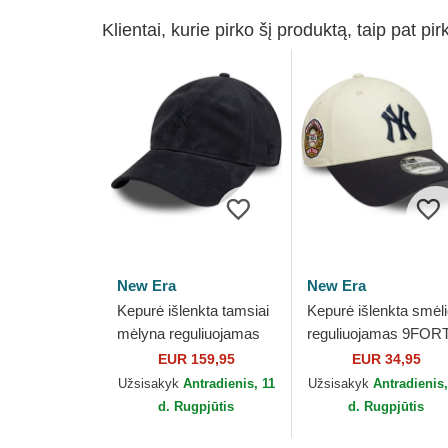
Klientai, kurie pirko šį produktą, taip pat pir
New Era
New Era
Kepurė išlenkta tamsiai
Kepurė išlenkta smėl
mėlyna reguliuojamas
reguliuojamas 9FOR
9TWENTY Suede New
World Series New Yo
EUR 159,95
EUR 34,95
York Yankees MLB
Yankees MLB New E
Užsisakyk
Antradienis, 11
Užsisakyk
Antradienis,
New Era
d. Rugpjūtis
d. Rugpjūtis