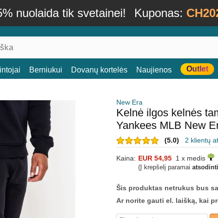
% nuolaida tik svetainei!
Kuponas:
CH20
Outlet
ntojai
Berniukui
Dovanų kortelės
Naujienos
New Era
Kelnė ilgos kelnės t
Yankees MLB New E
(5.0)
2 klientų a
Kaina:
EUR 54,95
1 x medis
(Į krepšelį paramai
atsodint
Šis produktas netrukus bus s
Ar norite gauti el. laišką, kai 