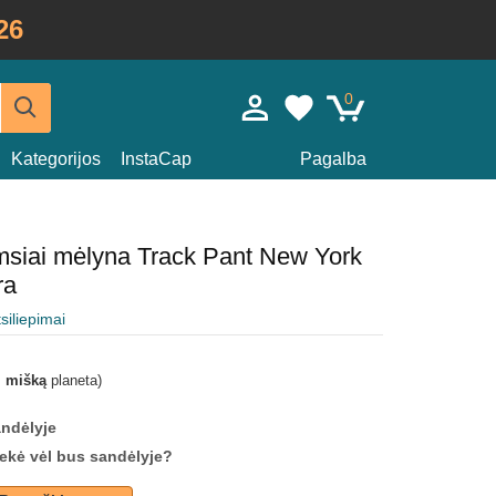
26
0
Kategorijos
InstaCap
Pagalba
amsiai mėlyna Track Pant New York
ra
tsiliepimai
i mišką
planeta)
andėlyje
prekė vėl bus sandėlyje?