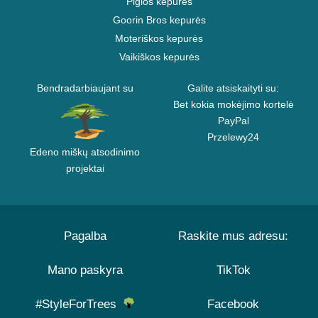
Pigios kepurės
Goorin Bros kepurės
Moteriškos kepurės
Vaikiškos kepurės
Bendradarbiaujant su
Galite atsiskaityti su:
Bet kokia mokėjimo kortelė
PayPal
Przelewy24
Edeno miškų atsodinimo
projektai
Pagalba
Raskite mus adresu:
Mano paskyra
TikTok
#StyleForTrees
Facebook