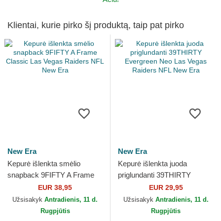
Klientai, kurie pirko šį produktą, taip pat pirko
New Era
New Era
Kepurė išlenkta smėlio
Kepurė išlenkta juoda
snapback 9FIFTY A Frame
priglundanti 39THIRTY
Classic Las Vegas Raiders
Evergreen Neo Las Vegas
EUR 38,95
EUR 29,95
NFL New Era
Raiders NFL New Era
Užsisakyk
Antradienis, 11 d.
Užsisakyk
Antradienis, 11 d.
Rugpjūtis
Rugpjūtis