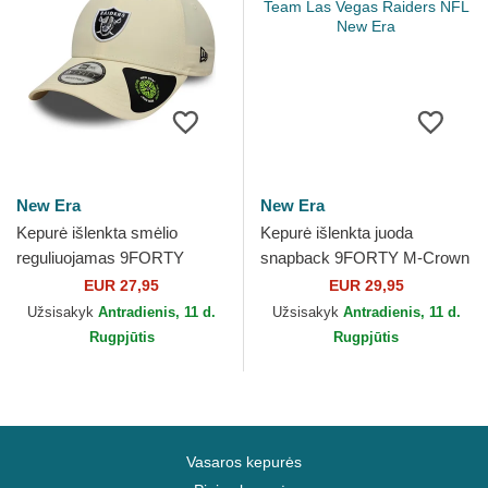
New Era
New Era
Kepurė išlenkta smėlio
Kepurė išlenkta juoda
reguliuojamas 9FORTY
snapback 9FORTY M-Crown
Recycled Midi Las Vegas
Team Las Vegas Raiders
EUR 27,95
EUR 29,95
Raiders NFL New Era
NFL New Era
Užsisakyk
Antradienis, 11 d.
Užsisakyk
Antradienis, 11 d.
Rugpjūtis
Rugpjūtis
Vasaros kepurės