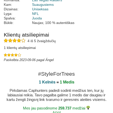
Komanda:
Las Vegas Raiders
Kam:
Suaugusiems
Dizainas:
Uniseksas
Lyga:
NFL
Spalva:
Juoda
Būklė:
Naujas; 100 % autentiškas
Klientų atsiliepimai
4 iš 5 žvaigždučių
1 klientų atsiliepimai
Paskelbta 2023-09-06 pagal Ángel
#StyleForTrees
1 Kelnės
=
1 Medis
Pirkdamas Caphunters padedi sodinti medžius ten, kur jų
labiausiai reikia. Tavo pagalba galime 1 medis dar daugiau ir
kartu žengti žingsnį link tvarumo ir geresnės ateities visiems.
Mes jau pasodinome
259.737
medžiai
Ačiū!