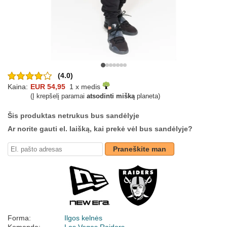
(4.0)
Kaina:
EUR 54,95
1 x medis
(Į krepšelį paramai
atsodinti mišką
planeta)
Šis produktas netrukus bus sandėlyje
Ar norite gauti el. laišką, kai prekė vėl bus sandėlyje?
Praneškite man
Forma:
Ilgos kelnės