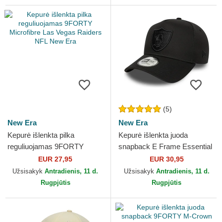
(5)
New Era
New Era
Kepurė išlenkta pilka
Kepurė išlenkta juoda
reguliuojamas 9FORTY
snapback E Frame Essential
Microfibre Las Vegas Raiders
Las Vegas Raiders NFL New
EUR 27,95
EUR 30,95
NFL New Era
Era
Užsisakyk
Antradienis, 11 d.
Užsisakyk
Antradienis, 11 d.
Rugpjūtis
Rugpjūtis