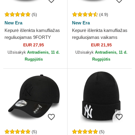
(5)
(4.9)
New Era
New Era
Kepurė išlenkta kamufliažas
Kepurė išlenkta kamufliažas
reguliuojamas 9FORTY
reguliuojamas vaikams
League Essential New York
9FORTY League Essential
EUR 27,95
EUR 21,95
Yankees MLB New Era
New York Yankees MLB...
Užsisakyk
Antradienis, 11 d.
Užsisakyk
Antradienis, 11 d.
Rugpjūtis
Rugpjūtis
(5)
(5)