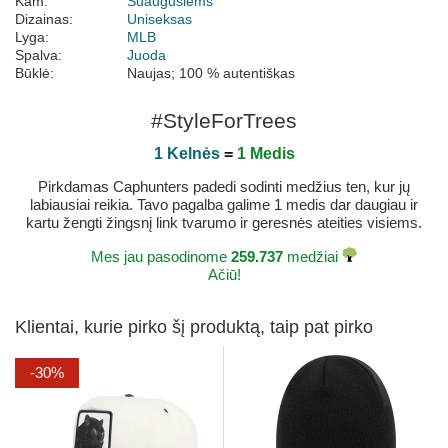
Kam:
Suaugusiems
Dizainas:
Uniseksas
Lyga:
MLB
Spalva:
Juoda
Būklė:
Naujas; 100 % autentiškas
#StyleForTrees
1 Kelnės
=
1 Medis
Pirkdamas Caphunters padedi sodinti medžius ten, kur jų
labiausiai reikia. Tavo pagalba galime 1 medis dar daugiau ir
kartu žengti žingsnį link tvarumo ir geresnės ateities visiems.
Mes jau pasodinome
259.737
medžiai
Ačiū!
Klientai, kurie pirko šį produktą, taip pat pirko
-30%