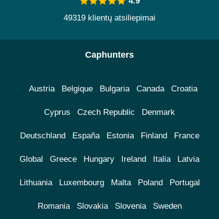
4.9
49319 klientų atsiliepimai
Caphunters
Austria
Belgique
Bulgaria
Canada
Croatia
Cyprus
Czech Republic
Denmark
Deutschland
España
Estonia
Finland
France
Global
Greece
Hungary
Ireland
Italia
Latvia
Lithuania
Luxembourg
Malta
Poland
Portugal
Romania
Slovakia
Slovenia
Sweden