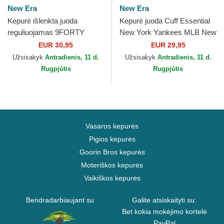
New Era
New Era
Kepurė išlenkta juoda
Kepurė juoda Cuff Essential
reguliuojamas 9FORTY
New York Yankees MLB New
Diamond Era New York
Era
EUR 30,95
EUR 29,95
Yankees MLB New Era
Užsisakyk
Antradienis, 11 d.
Užsisakyk
Antradienis, 11 d.
Rugpjūtis
Rugpjūtis
Vasaros kepurės
Pigios kepurės
Goorin Bros kepurės
Moteriškos kepurės
Vaikiškos kepurės
Bendradarbiaujant su
Galite atsiskaityti su:
Bet kokia mokėjimo kortelė
PayPal