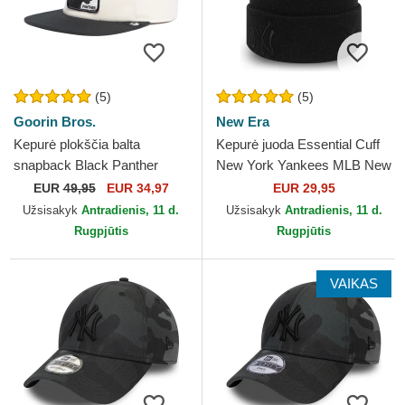
(5)
(5)
Goorin Bros.
New Era
Kepurė plokščia balta
Kepurė juoda Essential Cuff
snapback Black Panther
New York Yankees MLB New
Stealth Explorer The Farm
Era
EUR
49,95
EUR 34,97
EUR 29,95
Flats The Farm Goorin Bros.
Užsisakyk
Antradienis, 11 d.
Užsisakyk
Antradienis, 11 d.
Rugpjūtis
Rugpjūtis
VAIKAS