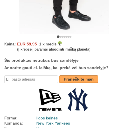
Kaina:
EUR 59,95
1 x medis
(Į krepšelį paramai
atsodinti mišką
planeta)
Šis produktas netrukus bus sandėlyje
Ar norite gauti el. laišką, kai prekė vėl bus sandėlyje?
Praneškite man
Forma:
Ilgos kelnės
Komanda:
New York Yankees