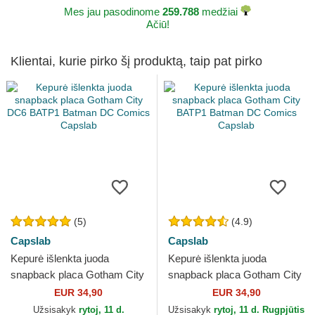
Mes jau pasodinome
259.788
medžiai
Ačiū!
Klientai, kurie pirko šį produktą, taip pat pirko
(5)
(4.9)
Capslab
Capslab
Kepurė išlenkta juoda
Kepurė išlenkta juoda
snapback placa Gotham City
snapback placa Gotham City
DC6 BATP1 Batman DC
BATP1 Batman DC Comics
EUR 34,90
EUR 34,90
Comics Capslab
Capslab
Užsisakyk
rytoj, 11 d.
Užsisakyk
rytoj, 11 d. Rugpjūtis