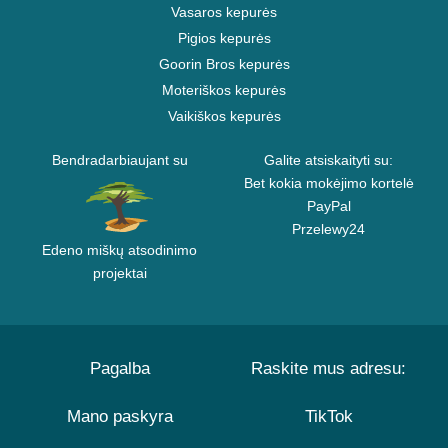
Vasaros kepurės
Pigios kepurės
Goorin Bros kepurės
Moteriškos kepurės
Vaikiškos kepurės
Bendradarbiaujant su
Galite atsiskaityti su:
Bet kokia mokėjimo kortelė
PayPal
Przelewy24
Edeno miškų atsodinimo
projektai
Pagalba
Raskite mus adresu:
Mano paskyra
TikTok