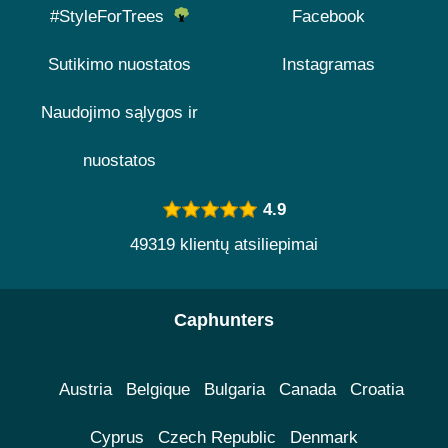
#StyleForTrees
Facebook
Sutikimo nuostatos
Instagramas
Naudojimo sąlygos ir
nuostatos
4.9
49319 klientų atsiliepimai
Caphunters
Austria
Belgique
Bulgaria
Canada
Croatia
Cyprus
Czech Republic
Denmark