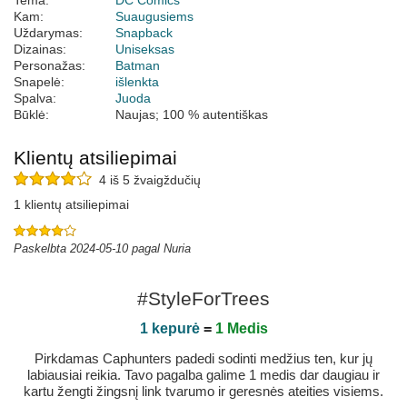
Tema:
DC Comics
Kam:
Suaugusiems
Uždarymas:
Snapback
Dizainas:
Uniseksas
Personažas:
Batman
Snapelė:
išlenkta
Spalva:
Juoda
Būklė:
Naujas; 100 % autentiškas
Klientų atsiliepimai
4 iš 5 žvaigždučių
1 klientų atsiliepimai
Paskelbta 2024-05-10 pagal Nuria
#StyleForTrees
1 kepurė
=
1 Medis
Pirkdamas Caphunters padedi sodinti medžius ten, kur jų
labiausiai reikia. Tavo pagalba galime 1 medis dar daugiau ir
kartu žengti žingsnį link tvarumo ir geresnės ateities visiems.