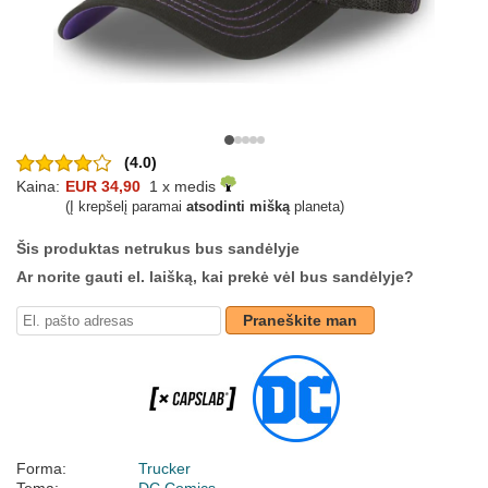
(4.0)
Kaina:
EUR 34,90
1 x medis
(Į krepšelį paramai
atsodinti mišką
planeta)
Šis produktas netrukus bus sandėlyje
Ar norite gauti el. laišką, kai prekė vėl bus sandėlyje?
Praneškite man
Forma:
Trucker