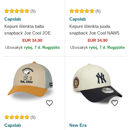
(5)
(5)
Capslab
Capslab
Kepurė išlenkta balta
Kepurė išlenkta juoda
snapback Joe Cool JOE
snapback Joe Cool NAW5
Snoopy Žemės riešutai
Snoopy Žemės riešutai
EUR 34,90
EUR 34,90
Capslab
Capslab
Užsisakyk
rytoj, 7 d. Rugpjūtis
Užsisakyk
rytoj, 7 d. Rugpjūtis
(5)
Capslab
New Era