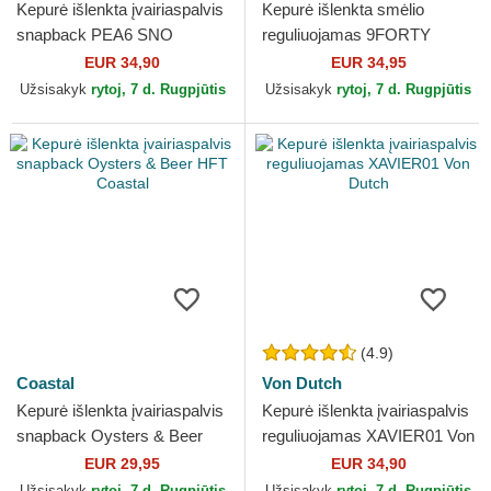
Kepurė išlenkta įvairiaspalvis
Kepurė išlenkta smėlio
snapback PEA6 SNO
reguliuojamas 9FORTY
Snoopy ir Čarlis Braunas
World Series New York
EUR 34,90
EUR 34,95
Žemės riešutai Capslab
Yankees MLB New Era
Užsisakyk
rytoj, 7 d. Rugpjūtis
Užsisakyk
rytoj, 7 d. Rugpjūtis
(4.9)
Coastal
Von Dutch
Kepurė išlenkta įvairiaspalvis
Kepurė išlenkta įvairiaspalvis
snapback Oysters & Beer
reguliuojamas XAVIER01 Von
HFT Coastal
Dutch
EUR 29,95
EUR 34,90
Užsisakyk
rytoj, 7 d. Rugpjūtis
Užsisakyk
rytoj, 7 d. Rugpjūtis