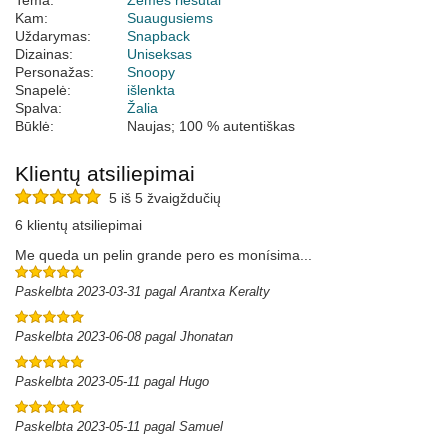
Tema:
Žemės riešutai
Kam:
Suaugusiems
Uždarymas:
Snapback
Dizainas:
Uniseksas
Personažas:
Snoopy
Snapelė:
išlenkta
Spalva:
Žalia
Būklė:
Naujas; 100 % autentiškas
Klientų atsiliepimai
5 iš 5 žvaigždučių
6 klientų atsiliepimai
Me queda un pelin grande pero es monísima...
Paskelbta 2023-03-31 pagal Arantxa Keralty
Paskelbta 2023-06-08 pagal Jhonatan
Paskelbta 2023-05-11 pagal Hugo
Paskelbta 2023-05-11 pagal Samuel