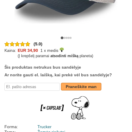
(5.0)
Kaina:
EUR 34,90
1 x medis
(Į krepšelį paramai
atsodinti mišką
planeta)
Šis produktas netrukus bus sandėlyje
Ar norite gauti el. laišką, kai prekė vėl bus sandėlyje?
Praneškite man
Forma:
Trucker