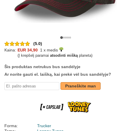
(5.0)
Kaina:
EUR 34,90
1 x medis
(Į krepšelį paramai
atsodinti mišką
planeta)
Šis produktas netrukus bus sandėlyje
Ar norite gauti el. laišką, kai prekė vėl bus sandėlyje?
Praneškite man
Forma:
Trucker