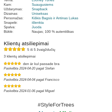
Tema:
Looney Tunes
Kam:
Suaugusiems
Uždarymas:
Snapback
Dizainas:
Uniseksas
Personažas:
Kiškis Bagsis ir Antinas Lukas
Snapelė:
išlenkta
Spalva:
Juoda
Būklė:
Naujas; 100 % autentiškas
Klientų atsiliepimai
5 iš 5 žvaigždučių
3 klientų atsiliepimai
den är kul passade bra
Paskelbta 2024-04-20 pagal Stefan
Paskelbta 2024-04-04 pagal Francisco
Paskelbta 2024-01-06 pagal Miguel
#StyleForTrees