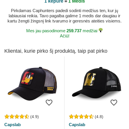
1 kepurė
=
1 Medis
Pirkdamas Caphunters padedi sodinti medžius ten, kur jų
labiausiai reikia. Tavo pagalba galime 1 medis dar daugiau ir
kartu žengti žingsnį link tvarumo ir geresnės ateities visiems.
Mes jau pasodinome
259.737
medžiai
Ačiū!
Klientai, kurie pirko šį produktą, taip pat pirko
(4.9)
(4.8)
Capslab
Capslab