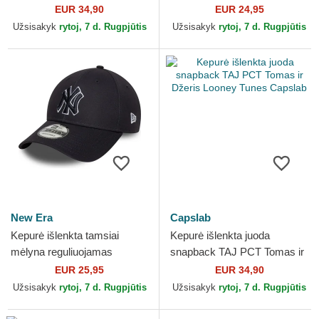
Tunes Capslab
Yankees MLB 47 Brand
EUR 34,90
EUR 24,95
Užsisakyk
rytoj, 7 d. Rugpjūtis
Užsisakyk
rytoj, 7 d. Rugpjūtis
New Era
Capslab
Kepurė išlenkta tamsiai
Kepurė išlenkta juoda
mėlyna reguliuojamas
snapback TAJ PCT Tomas ir
9FORTY Outline New York
Džeris Looney Tunes
EUR 25,95
EUR 34,90
Yankees MLB New Era
Capslab
Užsisakyk
rytoj, 7 d. Rugpjūtis
Užsisakyk
rytoj, 7 d. Rugpjūtis