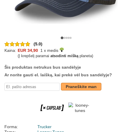
(5.0)
Kaina:
EUR 34,90
1 x medis
(Į krepšelį paramai
atsodinti mišką
planeta)
Šis produktas netrukus bus sandėlyje
Ar norite gauti el. laišką, kai prekė vėl bus sandėlyje?
Praneškite man
Forma:
Trucker