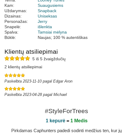
Tema:
Looney Tunes
Kam:
Suaugusiems
Uždarymas:
Snapback
Dizainas:
Uniseksas
Personažas:
Jerry
Snapelė:
išlenkta
Spalva:
Tamsiai mėlyna
Būklė:
Naujas; 100 % autentiškas
Klientų atsiliepimai
5 iš 5 žvaigždučių
2 klientų atsiliepimai
Paskelbta 2023-11-10 pagal Edgar Aron
Paskelbta 2023-04-28 pagal Michael
#StyleForTrees
1 kepurė
=
1 Medis
Pirkdamas Caphunters padedi sodinti medžius ten, kur jų