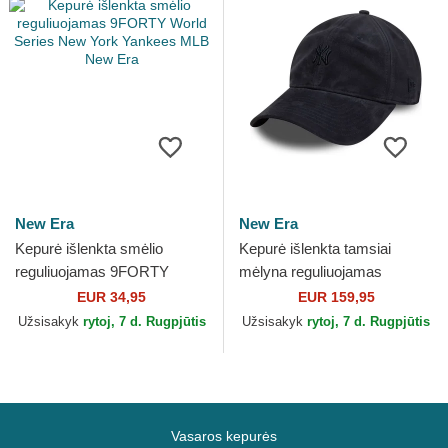
New Era
New Era
Kepurė išlenkta smėlio
Kepurė išlenkta tamsiai
reguliuojamas 9FORTY
mėlyna reguliuojamas
World Series New York
9TWENTY Suede New York
EUR 34,95
EUR 159,95
Yankees MLB New Era
Yankees MLB New Era
Užsisakyk
rytoj, 7 d. Rugpjūtis
Užsisakyk
rytoj, 7 d. Rugpjūtis
Vasaros kepurės