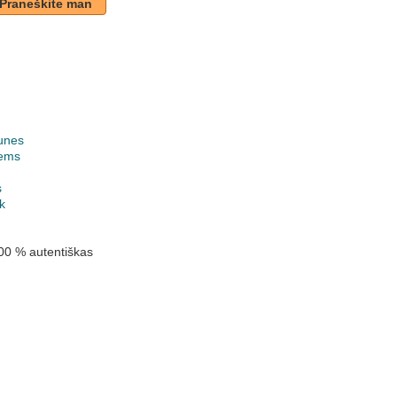
Praneškite man
unes
ems
k
s
k
00 % autentiškas