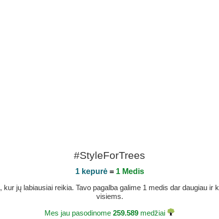
#StyleForTrees
1 kepurė
=
1 Medis
r jų labiausiai reikia. Tavo pagalba galime 1 medis dar daugiau ir ka
visiems.
Mes jau pasodinome
259.589
medžiai