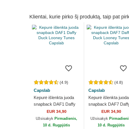
Klientai, kurie pirko šį produktą, taip pat pir
(4.9)
(4.8)
Capslab
Capslab
Kepurė išlenkta juoda
Kepurė išlenkta juoda
snapback DAF1 Daffy
snapback DAF7 Daff
Duck Looney Tunes
Duck Looney Tunes
EUR 34,90
EUR 34,90
Capslab
Capslab
Užsisakyk
Pirmadienis,
Užsisakyk
Pirmadieni
10 d. Rugpjūtis
10 d. Rugpjūtis