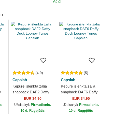
Ačiū!
ko
(4.9)
(5)
Capslab
Capslab
Kepurė išlenkta žalia
Kepurė išlenkta žalia
y
snapback DAF2 Daffy
snapback DAF6 Daffy
Duck Looney Tunes
Duck Looney Tunes
EUR 34,90
EUR 34,90
Capslab
Capslab
s,
Užsisakyk
Pirmadienis,
Užsisakyk
Pirmadienis,
10 d. Rugpjūtis
10 d. Rugpjūtis