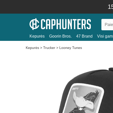
15
Kepurės
Goorin Bros.
47 Brand
Visi gami
Kepurės
>
Trucker
>
Looney Tunes