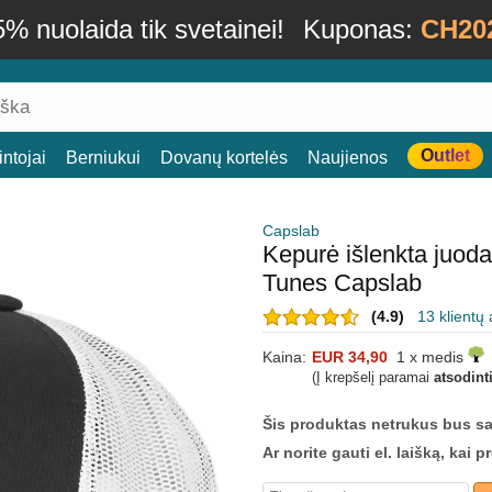
% nuolaida tik svetainei!
Kuponas:
CH20
Outlet
ntojai
Berniukui
Dovanų kortelės
Naujienos
Capslab
Kepurė išlenkta juo
Tunes Capslab
(4.9)
13 klientų 
Kaina:
EUR 34,90
1 x medis
(Į krepšelį paramai
atsodint
Šis produktas netrukus bus s
Ar norite gauti el. laišką, kai 