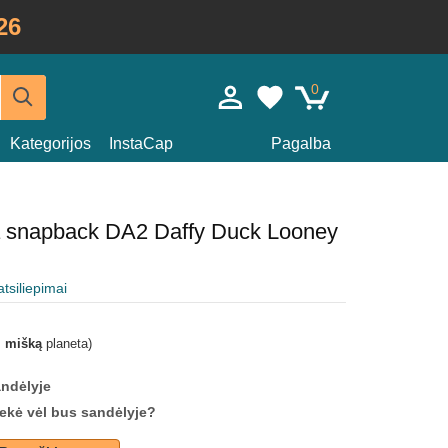
26
0
Kategorijos
InstaCap
Pagalba
da snapback DA2 Daffy Duck Looney
atsiliepimai
i mišką
planeta)
andėlyje
prekė vėl bus sandėlyje?