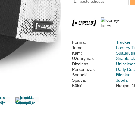
Forma:
Trucker
Tema:
Looney T
Kam:
Suaugusi
Uždarymas:
Snapbac
Dizainas:
Uniseksa
Personažas:
Daffy Duc
Snapelė:
išlenkta
Spalva:
Juoda
Būklė:
Naujas; 1