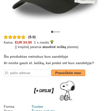
(5.0)
Kaina:
EUR 34,90
1 x medis
(Į krepšelį paramai
atsodinti mišką
planeta)
Šis produktas netrukus bus sandėlyje
Ar norite gauti el. laišką, kai prekė vėl bus sandėlyje?
Praneškite man
Forma:
Trucker