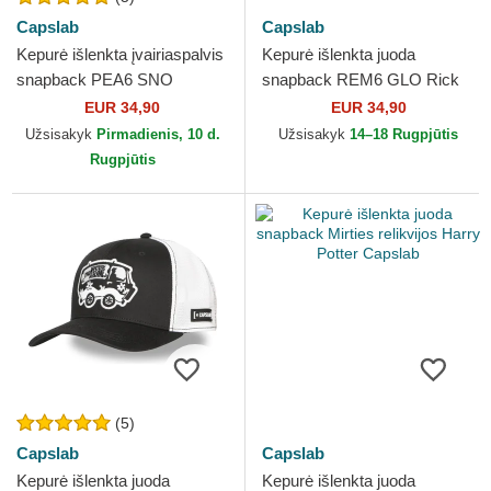
Capslab
Capslab
Kepurė išlenkta įvairiaspalvis
Kepurė išlenkta juoda
snapback PEA6 SNO
snapback REM6 GLO Rick
Snoopy ir Čarlis Braunas
Sanchez Rikas ir Mortis
EUR 34,90
EUR 34,90
Žemės riešutai Capslab
Capslab
Užsisakyk
Pirmadienis, 10 d.
Užsisakyk
14–18 Rugpjūtis
Rugpjūtis
(5)
Capslab
Capslab
Kepurė išlenkta juoda
Kepurė išlenkta juoda