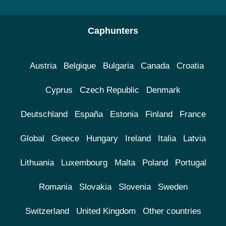
Caphunters
Austria
Belgique
Bulgaria
Canada
Croatia
Cyprus
Czech Republic
Denmark
Deutschland
España
Estonia
Finland
France
Global
Greece
Hungary
Ireland
Italia
Latvia
Lithuania
Luxembourg
Malta
Poland
Portugal
Romania
Slovakia
Slovenia
Sweden
Switzerland
United Kingdom
Other countries