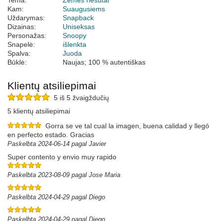
Tema:
Žemės riešutai
Kam:
Suaugusiems
Uždarymas:
Snapback
Dizainas:
Uniseksas
Personažas:
Snoopy
Snapelė:
išlenkta
Spalva:
Juoda
Būklė:
Naujas; 100 % autentiškas
Klientų atsiliepimai
5 iš 5 žvaigždučių
5 klientų atsiliepimai
Gorra se ve tal cual la imagen, buena calidad y llegó
en perfecto estado. Gracias
Paskelbta 2024-06-14 pagal Javier
Super contento y envio muy rapido
Paskelbta 2023-08-09 pagal Jose Maria
Paskelbta 2024-04-29 pagal Diego
Paskelbta 2024-04-29 pagal Diego