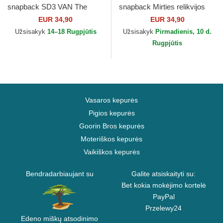
snapback SD3 VAN The
snapback Mirties relikvijos
Mystery Machine Scooby-
Harry Potter Capslab
EUR 34,90
EUR 34,90
Doo Capslab
Užsisakyk
14–18 Rugpjūtis
Užsisakyk
Pirmadienis, 10 d.
Rugpjūtis
Vasaros kepurės
Pigios kepurės
Goorin Bros kepurės
Moteriškos kepurės
Vaikiškos kepurės
Bendradarbiaujant su
Galite atsiskaityti su:
Bet kokia mokėjimo kortelė
PayPal
Przelewy24
Edeno miškų atsodinimo