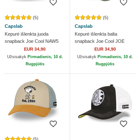
(5)
(5)
Capslab
Capslab
Kepurė išlenkta juoda
Kepurė išlenkta balta
snapback Joe Cool NAW5
snapback Joe Cool JOE
Snoopy Žemės riešutai
Snoopy Žemės riešutai
EUR 34,90
EUR 34,90
Capslab
Capslab
Užsisakyk
Pirmadienis, 10 d.
Užsisakyk
Pirmadienis, 10 d.
Rugpjūtis
Rugpjūtis
(5)