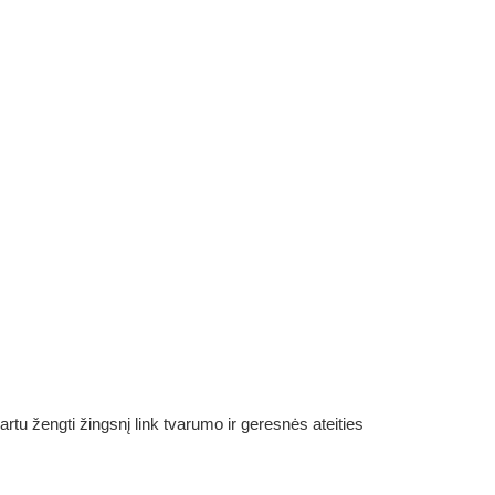
rtu žengti žingsnį link tvarumo ir geresnės ateities