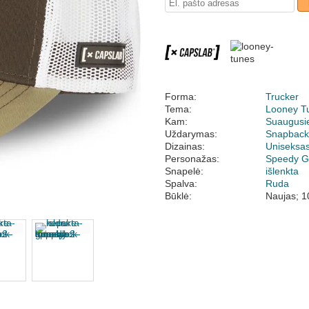
Forma:
Trucker
Tema:
Looney T
Kam:
Suaugusi
Uždarymas:
Snapbac
Dizainas:
Uniseksa
Personažas:
Speedy G
Snapelė:
išlenkta
Spalva:
Ruda
Būklė:
Naujas; 1