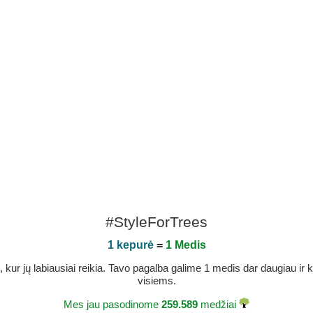
#StyleForTrees
1 kepurė
=
1 Medis
r jų labiausiai reikia. Tavo pagalba galime 1 medis dar daugiau ir ka
visiems.
Mes jau pasodinome
259.589
medžiai