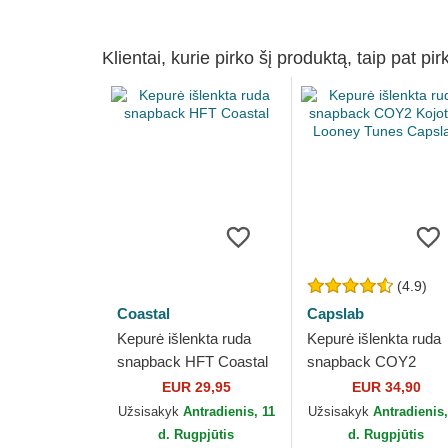
Klientai, kurie pirko šį produktą, taip pat pir
(4.9)
Coastal
Capslab
Kepurė išlenkta ruda
Kepurė išlenkta ruda
snapback HFT Coastal
snapback COY2
Kojotas Looney Tune
EUR 29,95
EUR 34,90
Capslab
Užsisakyk
Antradienis, 11
Užsisakyk
Antradienis,
d. Rugpjūtis
d. Rugpjūtis