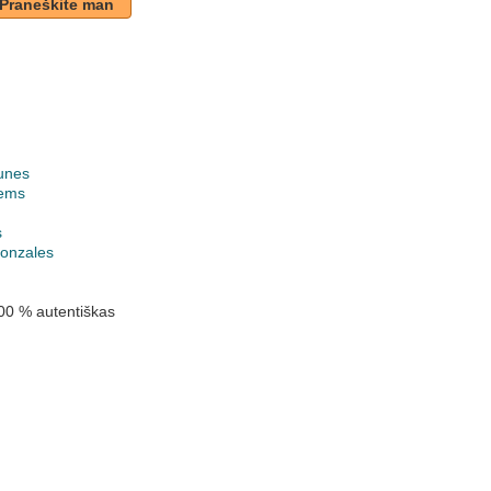
Praneškite man
unes
ems
k
s
onzales
00 % autentiškas