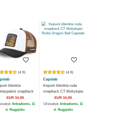
(4.9)
(4.8)
pslab
Capslab
purė išlenkta
Kepurė išlenkta ruda
airiaspalvis snapback
snapback CT Mokytojas
lp! REL Scooby-Doo
Rošis Dragon Ball
EUR 34,90
EUR 34,90
pslab
Capslab
sisakyk
Antradienis, 11
Užsisakyk
Antradienis, 11
d. Rugpjūtis
d. Rugpjūtis