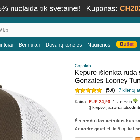
% nuolaida tik svetainei!
Kuponas:
CH20
Outlet
ntojai
Berniukui
Dovanų kortelės
Naujienos
Capslab
Kepurė išlenkta rud
Gonzales Looney Tu
(5.0)
7 klientų a
Kaina:
EUR 34,90
1 x medis
(Į krepšelį paramai
atsodint
Šis produktas netrukus bus s
Ar norite gauti el. laišką, kai 