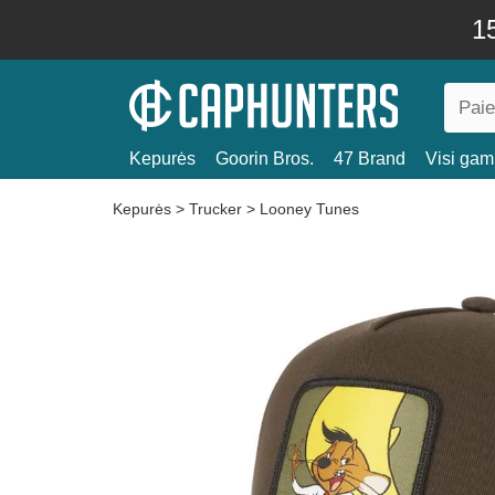
15
Kepurės
Goorin Bros.
47 Brand
Visi gami
Kepurės
>
Trucker
>
Looney Tunes