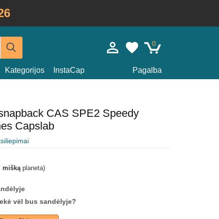
26
0
Kategorijos
InstaCap
Pagalba
a snapback CAS SPE2 Speedy
nes Capslab
tsiliepimai
i mišką
planeta)
andėlyje
prekė vėl bus sandėlyje?