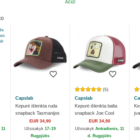
Ačiū!
ko
(5)
Capslab
Capslab
Ca
Kepurė išlenkta ruda
Kepurė išlenkta balta
Ke
snapback Tasmanijos
snapback Joe Cool
įv
s
velnias Looney Tunes
JOE Snoopy Žemės
He
EUR 34,90
EUR 34,90
Capslab
riešutai Capslab
Ca
 11
Užsisakyk
17–19
Užsisakyk
Antradienis, 11
Už
Rugpjūtis
d. Rugpjūtis