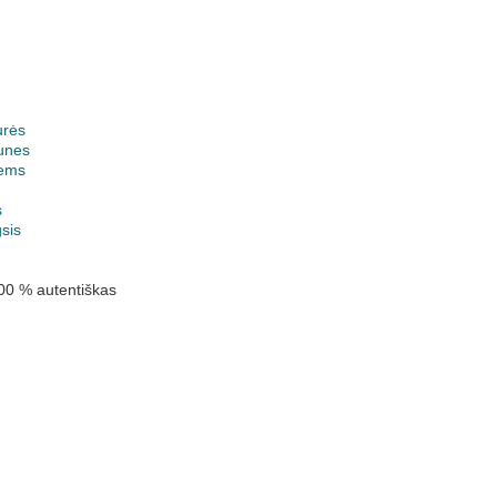
urės
unes
ems
k
s
gsis
00 % autentiškas