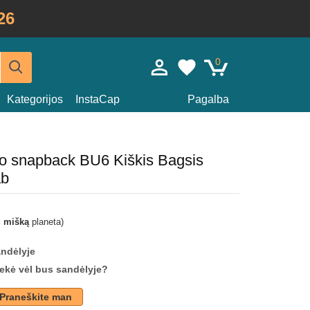
26
0
Kategorijos
InstaCap
Pagalba
io snapback BU6 Kiškis Bagsis
ab
i mišką
planeta)
andėlyje
prekė vėl bus sandėlyje?
Praneškite man