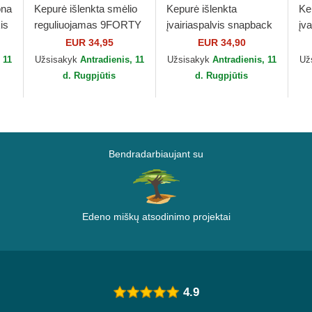
ona
Kepurė išlenkta smėlio
Kepurė išlenkta
Ke
is
reguliuojamas 9FORTY
įvairiaspalvis snapback
įv
World Series New York
BAS Von Dutch
Th
EUR 34,95
EUR 34,90
Yankees MLB New Era
Go
 11
Užsisakyk
Antradienis, 11
Užsisakyk
Antradienis, 11
Už
d. Rugpjūtis
d. Rugpjūtis
Bendradarbiaujant su
Edeno miškų atsodinimo projektai
4.9