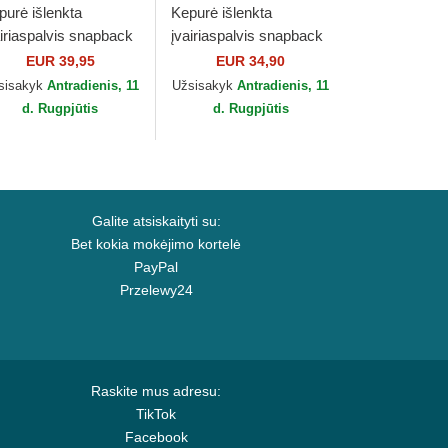
purė išlenkta
Kepurė išlenkta
airiaspalvis snapback
įvairiaspalvis snapback
e Panther The Farm
CLA5 Von Dutch
EUR 39,95
EUR 34,90
orin Bros.
sisakyk
Antradienis, 11
Užsisakyk
Antradienis, 11
d. Rugpjūtis
d. Rugpjūtis
Galite atsiskaityti su:
Bet kokia mokėjimo kortelė
PayPal
Przelewy24
Raskite mus adresu:
TikTok
Facebook