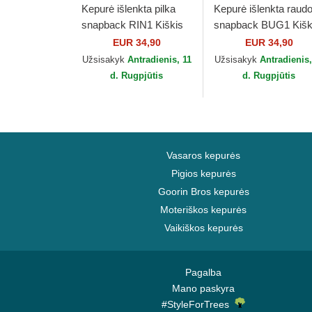
Kepurė išlenkta pilka
Kepurė išlenkta raud
snapback RIN1 Kiškis
snapback BUG1 Kišk
Bagsis Looney Tunes
Bagsis Looney Tunes
EUR 34,90
EUR 34,90
Capslab
Capslab
Užsisakyk
Antradienis, 11
Užsisakyk
Antradienis,
d. Rugpjūtis
d. Rugpjūtis
Vasaros kepurės
Pigios kepurės
Goorin Bros kepurės
Moteriškos kepurės
Vaikiškos kepurės
Pagalba
Mano paskyra
#StyleForTrees