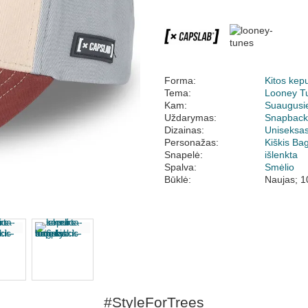
Forma:
Kitos kep
Tema:
Looney T
Kam:
Suaugusi
Uždarymas:
Snapbac
Dizainas:
Uniseksa
Personažas:
Kiškis Ba
Snapelė:
išlenkta
Spalva:
Smėlio
Būklė:
Naujas; 1
#StyleForTrees