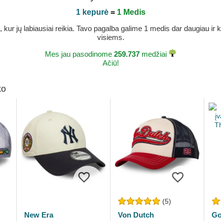
1 kepurė
=
1 Medis
r jų labiausiai reikia. Tavo pagalba galime 1 medis dar daugiau ir ka
visiems.
Mes jau pasodinome
259.737
medžiai
Ačiū!
ko
(5)
New Era
Von Dutch
Go