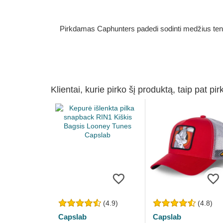
Pirkdamas Caphunters padedi sodinti medžius ten, ku
Klientai, kurie pirko šį produktą, taip pat pir
(4.9)
(4.8)
Capslab
Capslab