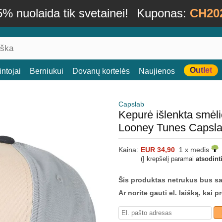
% nuolaida tik svetainei!
Kuponas:
CH20
Outlet
ntojai
Berniukui
Dovanų kortelės
Naujienos
Capslab
Kepurė išlenkta smėl
Looney Tunes Capsl
Kaina:
EUR 34,90
1 x medis
(Į krepšelį paramai
atsodint
Šis produktas netrukus bus s
Ar norite gauti el. laišką, kai 