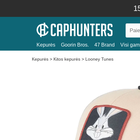
15
Kepurės
Goorin Bros.
47 Brand
Visi gami
Kepurės
>
Kitos kepurės
>
Looney Tunes