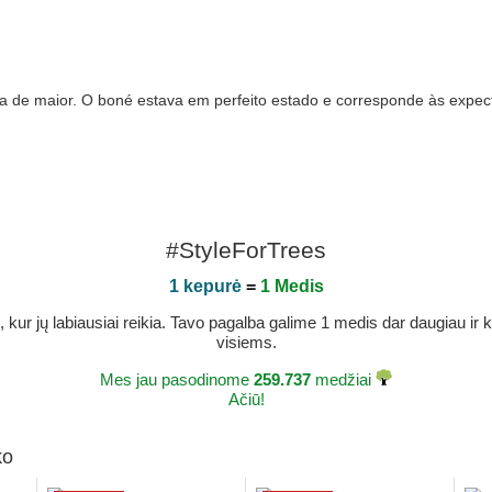
 maior. O boné estava em perfeito estado e corresponde às expectat
#StyleForTrees
1 kepurė
=
1 Medis
r jų labiausiai reikia. Tavo pagalba galime 1 medis dar daugiau ir ka
visiems.
Mes jau pasodinome
259.737
medžiai
Ačiū!
ko