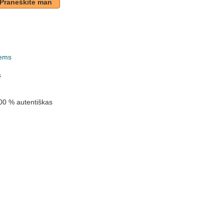
Praneškite man
ems
k
s
00 % autentiškas