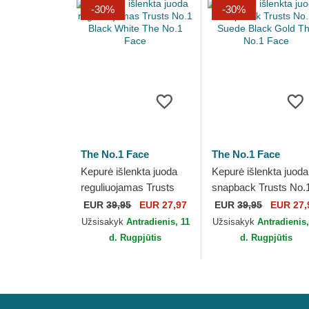
-30%
-30%
The No.1 Face
The No.1 Face
Kepurė išlenkta juoda
Kepurė išlenkta juoda
reguliuojamas Trusts
snapback Trusts No.
No.1 Black White The
Suede Black Gold Th
EUR
39,95
EUR 27,97
EUR
39,95
EUR 27,
No.1 Face
No.1 Face
Užsisakyk
Antradienis, 11
Užsisakyk
Antradienis,
d. Rugpjūtis
d. Rugpjūtis