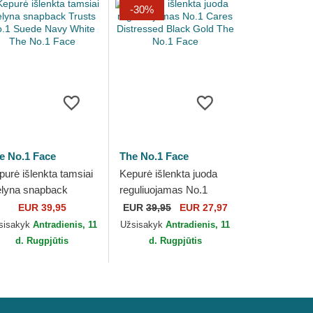
-30%
e No.1 Face
The No.1 Face
purė išlenkta tamsiai
Kepurė išlenkta juoda
lyna snapback
reguliuojamas No.1
usts No.1 Suede
Cares Distressed Black
EUR 39,95
EUR
39,95
EUR 27,97
vy White The No.1
Gold The No.1 Face
sisakyk
Antradienis, 11
Užsisakyk
Antradienis, 11
ce
d. Rugpjūtis
d. Rugpjūtis