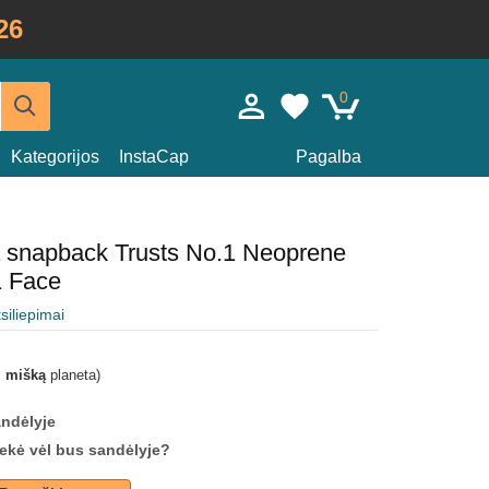
26
0
Kategorijos
InstaCap
Pagalba
a snapback Trusts No.1 Neoprene
1 Face
tsiliepimai
i mišką
planeta)
andėlyje
prekė vėl bus sandėlyje?