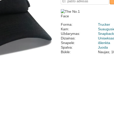
Forma:
Trucker
Kam:
Suaugusi
Uždarymas:
Snapbac
Dizainas:
Uniseksa
Snapelė:
išlenkta
Spalva:
Juoda
Būklė:
Naujas; 1