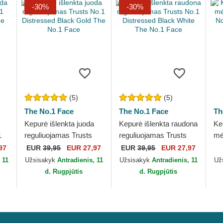
-30%
-30%
(5)
(5)
The No.1 Face
The No.1 Face
Th
Kepurė išlenkta juoda
Kepurė išlenkta raudona
Ke
1
reguliuojamas Trusts
reguliuojamas Trusts
mė
e
No.1 Distressed Black
No.1 Distressed Black
Tr
97
EUR
39,95
EUR 27,97
EUR
39,95
EUR 27,97
Gold The No.1 Face
White The No.1 Face
Na
 11
Užsisakyk
Antradienis, 11
Užsisakyk
Antradienis, 11
Už
Fa
d. Rugpjūtis
d. Rugpjūtis