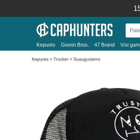
15
Kepurės
Goorin Bros.
47 Brand
Visi gami
Kepurės
>
Trucker
>
Suaugusiems