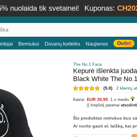
% nuolaida tik svetainei!
Kuponas:
CH20
Outlet
ntojai
Berniukui
Dovanų kortelės
Naujienos
The No.1 Face
Kepurė išlenkta juod
Black White The No.
(5.0)
2 klientų a
Kaina:
EUR 39,95
1 x medis
(Į krepšelį paramai
atsodint
Šis produktas netrukus bus s
Ar norite gauti el. laišką, kai 