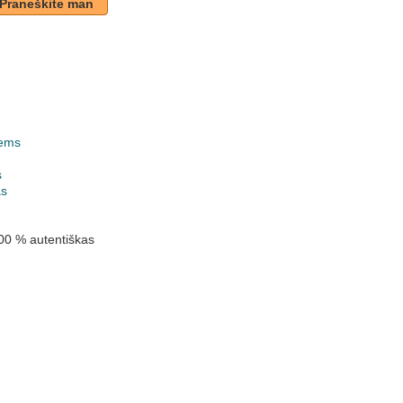
Praneškite man
ems
k
s
as
00 % autentiškas