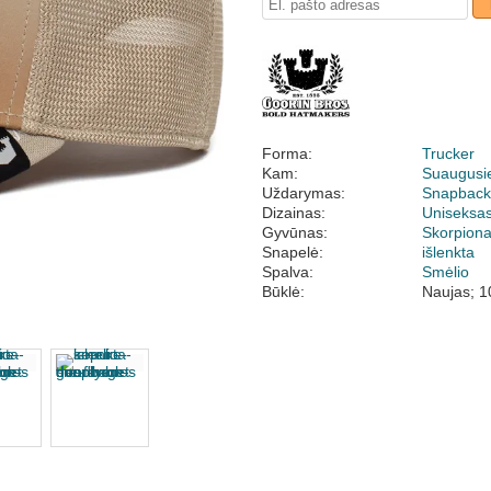
Forma:
Trucker
Kam:
Suaugusi
Uždarymas:
Snapbac
Dizainas:
Uniseksa
Gyvūnas:
Skorpion
Snapelė:
išlenkta
Spalva:
Smėlio
Būklė:
Naujas; 1