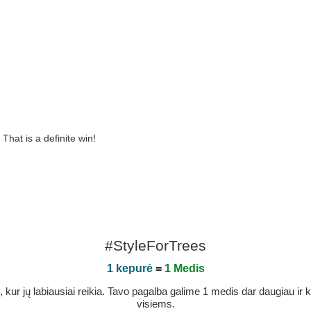
That is a definite win!
#StyleForTrees
1 kepurė
=
1 Medis
r jų labiausiai reikia. Tavo pagalba galime 1 medis dar daugiau ir ka
visiems.