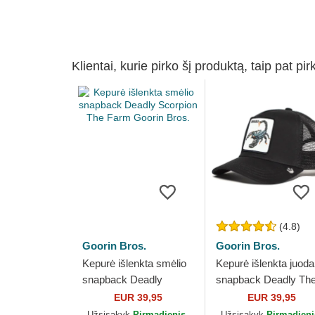
Klientai, kurie pirko šį produktą, taip pat pir
(4.8)
Goorin Bros.
Goorin Bros.
Kepurė išlenkta smėlio
Kepurė išlenkta juoda
snapback Deadly
snapback Deadly Th
Scorpion The Farm
Deadliest Scorpion T
EUR 39,95
EUR 39,95
Goorin Bros.
Farm Goorin Bros.
Užsisakyk
Pirmadienis,
Užsisakyk
Pirmadieni