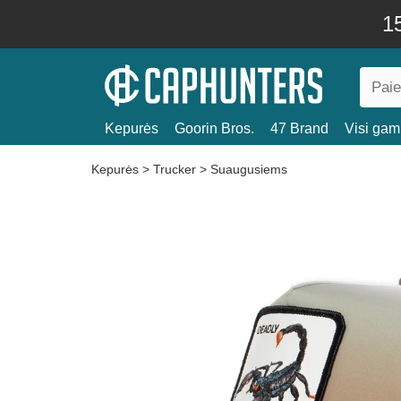
15
Kepurės
Goorin Bros.
47 Brand
Visi gami
Kepurės
>
Trucker
>
Suaugusiems