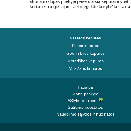
skorpiono lopas priekyje paverčia šią kepuraitę ypatin
kuriam suaugusiajam. Jei mėgstate kokybiškus aksesu
Vasaros kepurės
Pigios kepurės
Goorin Bros kepurės
Moteriškos kepurės
Vaikiškos kepurės
Pagalba
Mano paskyra
#StyleForTrees
Sutikimo nuostatos
Naudojimo sąlygos ir nuostatos