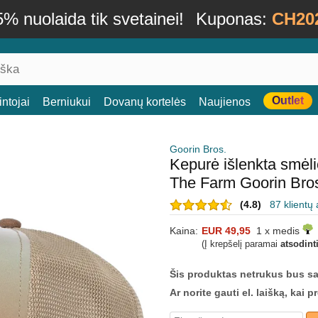
% nuolaida tik svetainei!
Kuponas:
CH20
Outlet
ntojai
Berniukui
Dovanų kortelės
Naujienos
Goorin Bros.
Kepurė išlenkta smėl
The Farm Goorin Bro
(4.8)
87 klientų 
Kaina:
EUR 49,95
1 x medis
(Į krepšelį paramai
atsodint
Šis produktas netrukus bus s
Ar norite gauti el. laišką, kai 