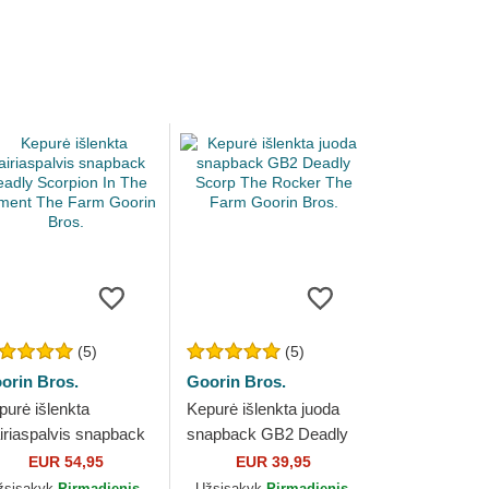
(5)
(5)
orin Bros.
Goorin Bros.
purė išlenkta
Kepurė išlenkta juoda
airiaspalvis snapback
snapback GB2 Deadly
adly Scorpion In The
Scorp The Rocker The
EUR 54,95
EUR 39,95
ement The Farm
Farm Goorin Bros.
žsisakyk
Pirmadienis,
Užsisakyk
Pirmadienis,