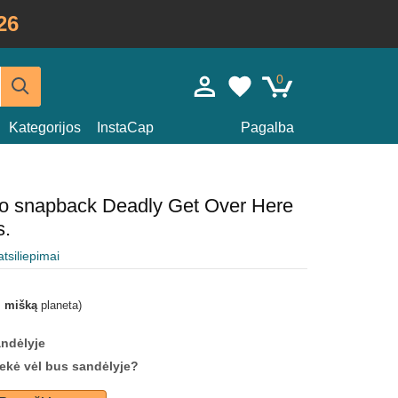
26
0
Kategorijos
InstaCap
Pagalba
io snapback Deadly Get Over Here
s.
atsiliepimai
i mišką
planeta)
andėlyje
prekė vėl bus sandėlyje?