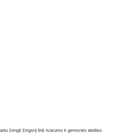
rtu žengti žingsnį link tvarumo ir geresnės ateities