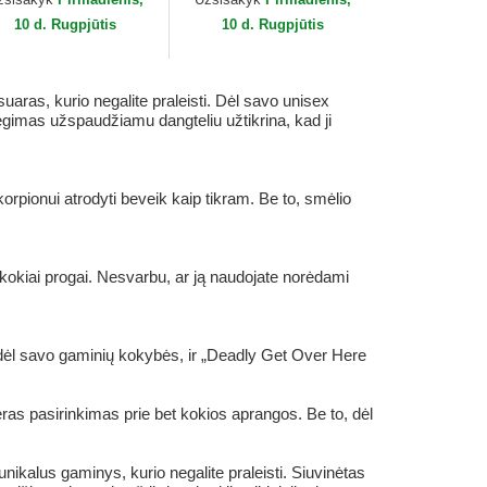
orin Bros.
10 d. Rugpjūtis
10 d. Rugpjūtis
ras, kurio negalite praleisti. Dėl savo unisex
egimas užspaudžiamu dangteliu užtikrina, kad ji
orpionui atrodyti beveik kaip tikram. Be to, smėlio
kokiai progai. Nesvarbu, ar ją naudojate norėdami
 dėl savo gaminių kokybės, ir „Deadly Get Over Here
ras pasirinkimas prie bet kokios aprangos. Be to, dėl
ikalus gaminys, kurio negalite praleisti. Siuvinėtas