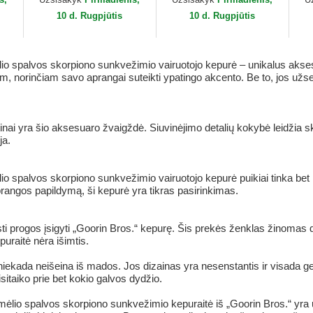
Go
10 d. Rugpjūtis
10 d. Rugpjūtis
 spalvos skorpiono sunkvežimio vairuotojo kepurė – unikalus aksesua
am, norinčiam savo aprangai suteikti ypatingo akcento. Be to, jos užs
nai yra šio aksesuaro žvaigždė. Siuvinėjimo detalių kokybė leidžia sk
ja.
 spalvos skorpiono sunkvežimio vairuotojo kepurė puikiai tinka bet 
aprangos papildymą, ši kepurė yra tikras pasirinkimas.
ti progos įsigyti „Goorin Bros.“ kepurę. Šis prekės ženklas žinomas
raitė nėra išimtis.
niekada neišeina iš mados. Jos dizainas yra nesenstantis ir visada ge
itaiko prie bet kokio galvos dydžio.
lio spalvos skorpiono sunkvežimio kepuraitė iš „Goorin Bros.“ yra un