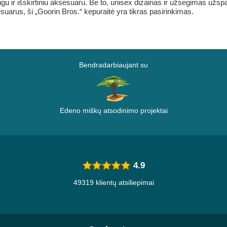
gu ir išskirtiniu aksesuaru. Be to, unisex dizainas ir užsegimas užspau
arus, ši „Goorin Bros.“ kepuraitė yra tikras pasirinkimas.
Bendradarbiaujant su
Edeno miškų atsodinimo projektai
4.9
49319 klientų atsiliepimai