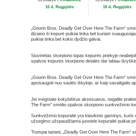
10 d. Rugpjūtis
10 d. Rugpjūtis
„Goorin Bros. Deadly Get Over Here The Farm“ smėlio
dizaino ši kepurė puikiai tinka bet kuriam suaugusiaj
puikiai tinka bet kokio dydžio galvai.
Siuvinėtas skorpiono lopas kepurės priekyje neabejoti
spalvos kepurės skorpiono detalės dar labiau išryškė
„Goorin Bros. Deadly Get Over Here The Farm“ smėlio
apsisaugoti nuo saulės iškyloje, ar kaip savaitgalio 
Jei mėgstate kokybiškus aksesuarus, negalite praleis
The Farm“ smėlio spalvos skorpiono sunkvežimio kepu
Sunkvežimio kepuraitė yra klasikinis gaminys, kuris 
užsegimo užspaudžiama juostele kepuraitė puikiai pris
Trumpai tariant, „Deadly Get Over Here The Farm“ smė