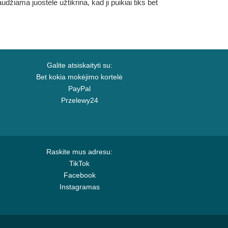
džiama juostele užtikrina, kad ji puikiai tiks bet
Galite atsiskaityti su:
Bet kokia mokėjimo kortelė
PayPal
Przelewy24
Raskite mus adresu:
TikTok
Facebook
Instagramas