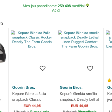
Mes jau pasodinome
259.408
medžiai
Ačiū!
ko
Goorin Bros.
Goorin Bros.
Go
Kepurė išlenkta žalia
Kepurė išlenkta smėlio
Ke
e
snapback Classic
snapback Deadly Lethal
įv
he
Rocker Deadly The
Linen Rugged Comfort
De
EUR 44,95
EUR 49,95
Farm Goorin Bros.
The Farm Goorin Bros.
El
s,
Užsisakyk
Pirmadienis,
Užsisakyk
Pirmadienis,
U