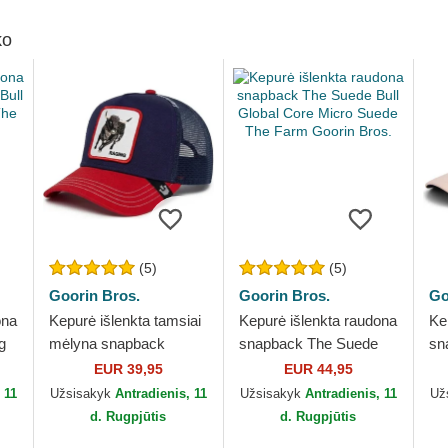
ko
(5)
(5)
Goorin Bros.
Goorin Bros.
Go
ona
Kepurė išlenkta tamsiai
Kepurė išlenkta raudona
Ke
g
mėlyna snapback
snapback The Suede
sn
Raging Bull Fab Farm
Bull Global Core Micro
Fl
EUR 39,95
EUR 44,95
The Farm Goorin Bros.
Suede The Farm Goorin
Go
 11
Užsisakyk
Antradienis, 11
Užsisakyk
Antradienis, 11
Už
Bros.
d. Rugpjūtis
d. Rugpjūtis