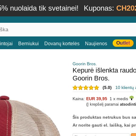
% nuolaida tik svetainei!
Kuponas:
CH20
Outlet
ntojai
Berniukui
Dovanų kortelės
Naujienos
Goorin Bros.
Kepurė išlenkta raud
Goorin Bros.
(5.0)
10 klientų 
Kaina:
EUR 39,95
1 x medis
(Į krepšelį paramai
atsodint
Šis produktas netrukus bus s
Ar norite gauti el. laišką, kai 