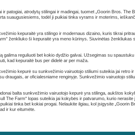
iai ir patogiai, atrodytų stilingai ir madingai, tuomet „Goorin Bros. Th
kirta suaugusiesiems, todėl ji puikiai tinka vyrams ir moterims, ieška
žimio kepuraitė yra stilingo ir modernaus dizaino, kuris tikrai pritra
rm“ ženkliuko ši kepuraitė yra meno kūrinys. Siuvinėtas ženkliukas su
ją galima reguliuoti bet kokio dydžio galvai. Užsegimas su spaustuku yr
uti, kad kepuraitė bus per didelė ar per maža.
imio kepurė su sunkvežimio vairuotojo stiliumi suteikia jai retro ir vi
u su draugais, ar oficialesniame renginyje. Sunkvežimio vairuotojo stil
donai balta sunkvežimio vairuotojo kepurė yra stilinga, aukštos kokyb
l The Farm“ lopas suteikia jai kokybės ir patvarumo, kurio nerasite jo
puikiai tinka bet kokiai progai. Nelaukite ilgiau, kol įsigysite „Goori
kad ir kur eitumėte.