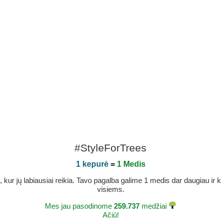
#StyleForTrees
1 kepurė
=
1 Medis
r jų labiausiai reikia. Tavo pagalba galime 1 medis dar daugiau ir ka
visiems.
Mes jau pasodinome
259.737
medžiai
Ačiū!