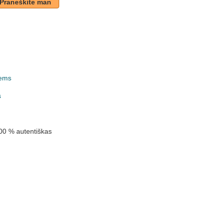
Praneškite man
ems
k
s
00 % autentiškas