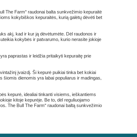
e Bull The Farm“ raudonai balta sunkvežimio kepuraitė
nčioms kokybiškos kepuraitės, kurią galėtų dėvėti bet
uks akį, kad ir kur ją dėvėtumėte. Dėl raudonos ir
teikia kokybės ir patvarumo, kurio nerasite jokioje
a paprastas ir leidžia pritaikyti kepuraitę prie
ntažinį įvaizdį. Ši kepurė puikiai tinka bet kokiai
ius šiomis dienomis yra labai populiarus ir madingas,
ės kepurė, idealiai tinkanti visiems, ieškantiems
kioje kitoje kepurėje. Be to, dėl reguliuojamo
n Bros. The Bull The Farm“ raudonai baltą sunkvežimio