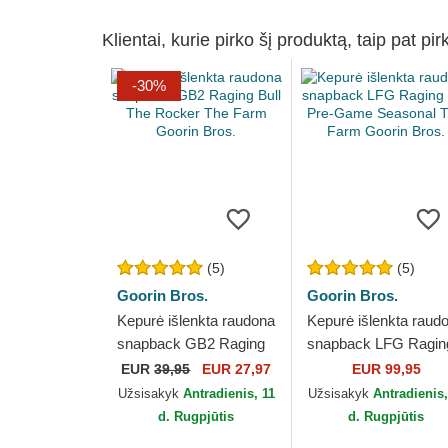
Klientai, kurie pirko šį produktą, taip pat pir
-30%
(5)
(5)
Goorin Bros.
Goorin Bros.
Kepurė išlenkta raudona
Kepurė išlenkta raud
snapback GB2 Raging
snapback LFG Ragin
Bull The Rocker The
Bull Pre-Game
EUR
39,95
EUR 27,97
EUR 99,95
Farm Goorin Bros.
Seasonal The Farm
Užsisakyk
Antradienis, 11
Užsisakyk
Antradienis,
Goorin Bros.
d. Rugpjūtis
d. Rugpjūtis