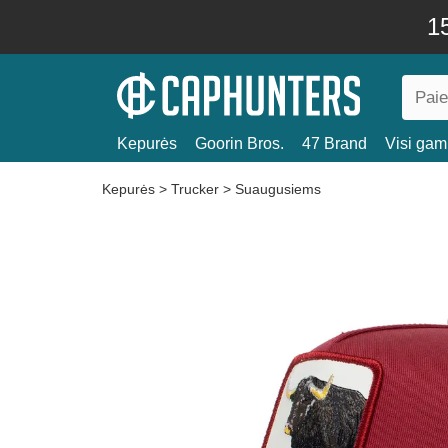
15
Kepurės
Goorin Bros.
47 Brand
Visi gami
Kepurės
>
Trucker
>
Suaugusiems