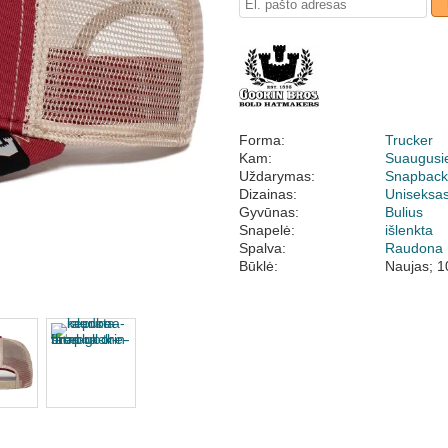
Forma:
Trucker
Kam:
Suaugusi
Uždarymas:
Snapbac
Dizainas:
Uniseksa
Gyvūnas:
Bulius
Snapelė:
išlenkta
Spalva:
Raudona
Būklė:
Naujas; 1