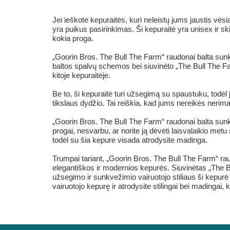
Jei ieškote kepuraitės, kuri neleistų jums jaustis vės
yra puikus pasirinkimas. Ši kepuraitė yra unisex ir s
kokia proga.
„Goorin Bros. The Bull The Farm“ raudonai balta sunkve
baltos spalvų schemos bei siuvinėto „The Bull The Fa
kitoje kepuraitėje.
Be to, ši kepuraitė turi užsegimą su spaustuku, todėl 
tikslaus dydžio. Tai reiškia, kad jums nereikės nerima
„Goorin Bros. The Bull The Farm“ raudonai balta sunkvež
progai, nesvarbu, ar norite ją dėvėti laisvalaikio met
todėl su šia kepure visada atrodysite madinga.
Trumpai tariant, „Goorin Bros. The Bull The Farm“ rau
elegantiškos ir modernios kepurės. Siuvinėtas „The Bul
užsegimo ir sunkvežimio vairuotojo stiliaus ši kepurė 
vairuotojo kepurę ir atrodysite stilingai bei madingai, 