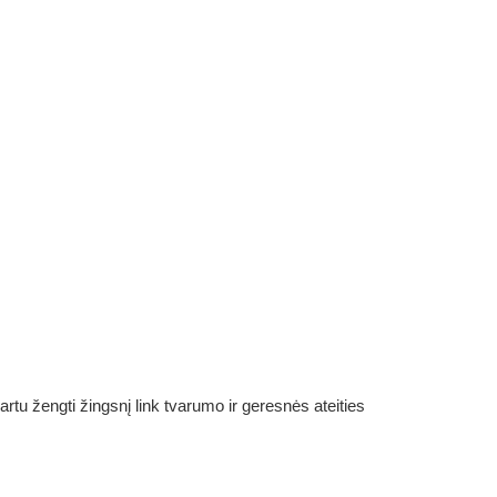
rtu žengti žingsnį link tvarumo ir geresnės ateities