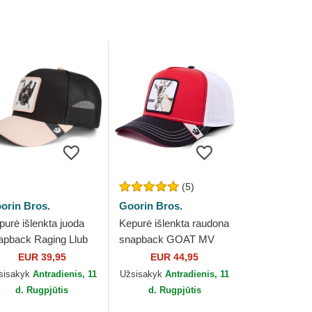
(5)
orin Bros.
Goorin Bros.
purė išlenkta juoda
Kepurė išlenkta raudona
apback Raging Llub
snapback GOAT MV
ip Side 2 The Farm
Butter The Farm MVP
EUR 39,95
EUR 44,95
orin Bros.
The Farm Goorin Bros.
sisakyk
Antradienis, 11
Užsisakyk
Antradienis, 11
d. Rugpjūtis
d. Rugpjūtis