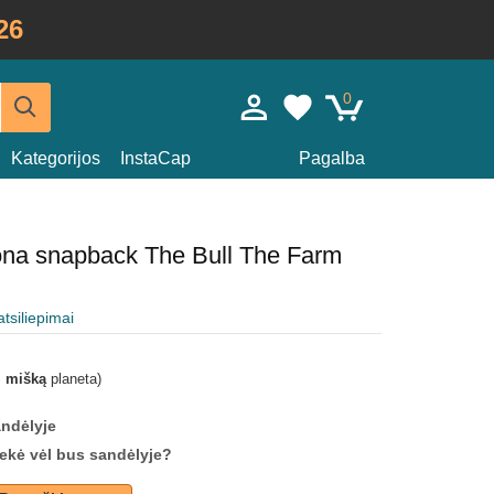
26
0
Kategorijos
InstaCap
Pagalba
ona snapback The Bull The Farm
atsiliepimai
i mišką
planeta)
andėlyje
prekė vėl bus sandėlyje?