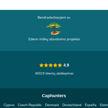
Bendradarbiaujant su
Edeno miškų atsodinimo projektai
4.9
49319 klientų atsiliepimai
Caphunters
a
Cyprus
Czech Republic
Denmark
Deutschland
España
Eston