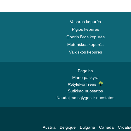
Vasaros kepurės
Pigios kepurės
Goorin Bros kepurės
Moteriškos kepurės
Vaikiškos kepurės
Pagalba
Mano paskyra
#StyleForTrees
Sutikimo nuostatos
Naudojimo sąlygos ir nuostatos
Austria
Belgique
Bulgaria
Canada
Croati