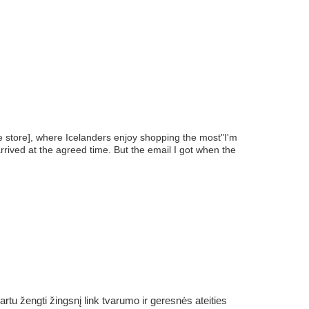
he store], where Icelanders enjoy shopping the most"I'm
rrived at the agreed time. But the email I got when the
rtu žengti žingsnį link tvarumo ir geresnės ateities