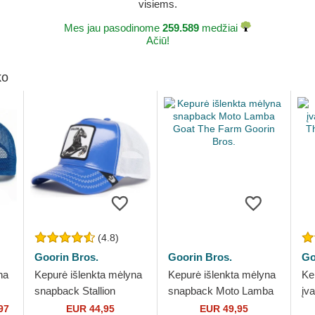
visiems.
Mes jau pasodinome
259.589
medžiai
Ačiū!
ko
(4.8)
Goorin Bros.
Goorin Bros.
Go
na
Kepurė išlenkta mėlyna
Kepurė išlenkta mėlyna
Ke
snapback Stallion
snapback Moto Lamba
įv
Horsepower Puff Patent
Goat The Farm Goorin
Th
97
EUR 44,95
EUR 49,95