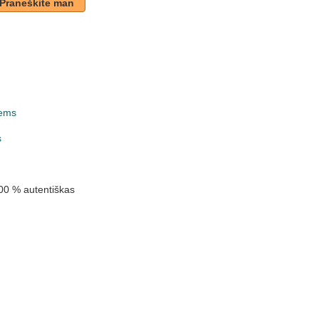
Praneškite man
ems
k
s
00 % autentiškas