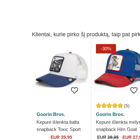
Klientai, kurie pirko šį produktą, taip pat pir
-30%
(5)
Goorin Bros.
Goorin Bros.
Kepurė išlenkta balta
Kepurė išlenkta mėly
snapback Toxic Sport
snapback Him Goat
The Farm Goorin Bros.
Fab Farm The Farm
EUR 39,95
EUR
39,95
EUR 27,