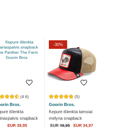
-30%
(4.6)
(5)
orin Bros.
Goorin Bros.
purė išlenkta
Kepurė išlenkta tamsiai
airiaspalvis snapback
mėlyna snapback
e Panther The Farm
Shleather Cock The
EUR 39,95
EUR
49,95
EUR 34,97