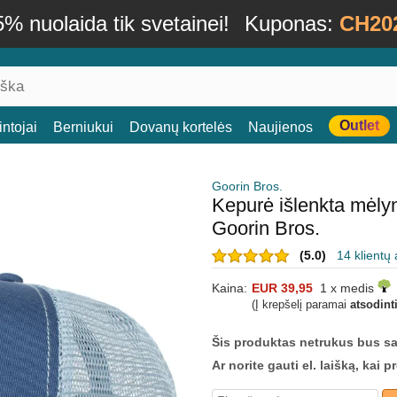
% nuolaida tik svetainei!
Kuponas:
CH20
Outlet
ntojai
Berniukui
Dovanų kortelės
Naujienos
Goorin Bros.
Kepurė išlenkta mėl
Goorin Bros.
(5.0)
14 klientų 
Kaina:
EUR 39,95
1 x medis
(Į krepšelį paramai
atsodint
Šis produktas netrukus bus s
Ar norite gauti el. laišką, kai 