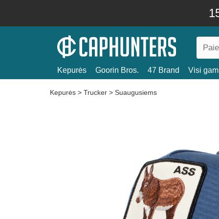
15
Kepurės
Goorin Bros.
47 Brand
Visi gami
Kepurės
>
Trucker
>
Suaugusiems