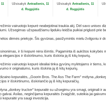
The Farm Goorin Bros.
Bros.
Go
 11
Užsisakyk
Antradienis, 11
Užsisakyk
Antradienis, 11
Už
d. Rugpjūtis
d. Rugpjūtis
mio vairuotojo kepurė neabejotinai traukia akį. Dėl savo unisex dizai
tiliumi. Užsegimas užspaudžiamu lipduku leidžia puikiai priglusti prie b
tos dėmės priekyje. Šis gyvūnas, pasižymintis mielu žvilgsniu ir draug
 sinonimas, ir ši kepurė nėra išimtis. Pagaminta iš aukštos kokybės me
legancijos ir išskirtinumo, kuris išskiria ją iš kitų kepurių.
io vairuotojo kepurė idealiai tinka gyvūnų mylėtojams ir tiems, kurie 
umo ir originalumo, kuris išskiria ją iš kitų kepurių.
s dizaino kepuraitės, „Goorin Bros. The Ass The Farm“ mėlyna „donkey
os ir išskirtinumo, išskiriančio ją iš kitų kepuraičių.
yna „donkey trucker“ kepuraitė su užsegimu yra smagi, originali ir a
galvai. Asilas, neginčijama kepuraitės žvaigždė, suteikia jai gaivumo i
 kepuraitė yra saugi investicija.