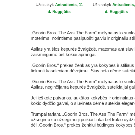
Goorin Bros.
Užsisakyk
Antradienis, 11
Užsisakyk
Antradienis,
d. Rugpjūtis
d. Rugpjūtis
„Goorin Bros. The Ass The Farm“ mėlyna asilo sunkveži
moterims, norintiems pasipuošti gaiviu ir originaliu s
Asilas yra šios kepurės žvaigždė, matomas ant siuvinė
žaismingumo bet kokiai aprangai.
„Goorin Bros.“ prekės ženklas yra kokybės ir stiliaus
tinkanti kasdieniam dėvėjimui. Siuvinėta dėmė suteikia e
„Goorin Bros. The Ass The Farm“ mėlyna asilo sunkvežim
Asilas, neginčijama kepurės žvaigždė, suteikia jai gaiv
Jei ieškote patvarios, aukštos kokybės ir originalau
kokio dydžio galvai, o siuvinėta dėmė suteikia elegancij
Trumpai tariant, „Goorin Bros. The Ass The Farm“ mėl
užsegimo su užsegimu ji puikiai tinka bet kokio dydžio 
dėl „Goorin Bros.“ prekės ženklui būdingos kokybės ši