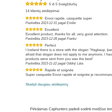
5 iš 5 žvaigždučių
14 klientų atsiliepimai
Envoi rapide, casquette super
Paskelbta 2023-12-31 pagal Emilie
Excellent
Excellent product, thanks for all, very good attention.
Paskelbta 2023-12-28 pagal Frankz
Perfect
I Iceland there is a store with the slogan "Hagkaup, þ
afraid that slogan does not apply to me anymore, I hav
products were sent from you was the best!
Paskelbta 2023-11-22 pagal Oddný Lára
Rapide et soignée
Super casquette Envoi rapide et soignée je recommand
Paskelbta 2023-08-02 pagal Olivier
Skaityti daugiau atsiliepimų
Pirkdamas Caphunters padedi sodinti medžius ten, ku