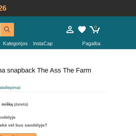
26
0
Kategorijos
InstaCap
Pagalba
yna snapback The Ass The Farm
atsiliepimai
i mišką
planeta)
andėlyje
prekė vėl bus sandėlyje?