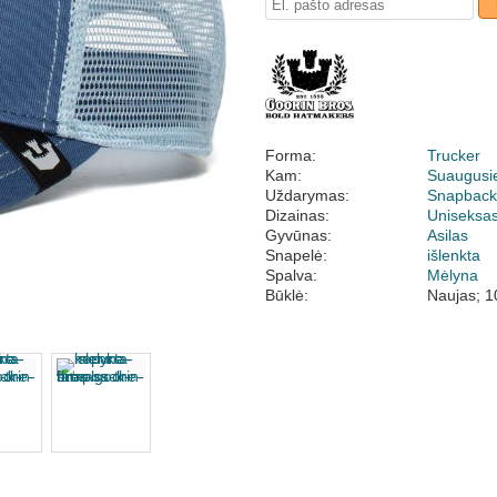
Forma:
Trucker
Kam:
Suaugusi
Uždarymas:
Snapbac
Dizainas:
Uniseksa
Gyvūnas:
Asilas
Snapelė:
išlenkta
Spalva:
Mėlyna
Būklė:
Naujas; 1