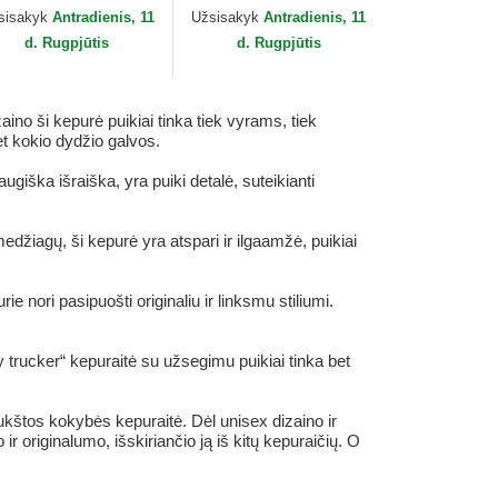
orin Bros.
Farm Goorin Bros.
sisakyk
Antradienis, 11
Užsisakyk
Antradienis, 11
d. Rugpjūtis
d. Rugpjūtis
no ši kepurė puikiai tinka tiek vyrams, tiek
et kokio dydžio galvos.
iška išraiška, yra puiki detalė, suteikianti
džiagų, ši kepurė yra atspari ir ilgaamžė, puikiai
nori pasipuošti originaliu ir linksmu stiliumi.
 trucker“ kepuraitė su užsegimu puikiai tinka bet
ukštos kokybės kepuraitė. Dėl unisex dizaino ir
r originalumo, išskiriančio ją iš kitų kepuraičių. O