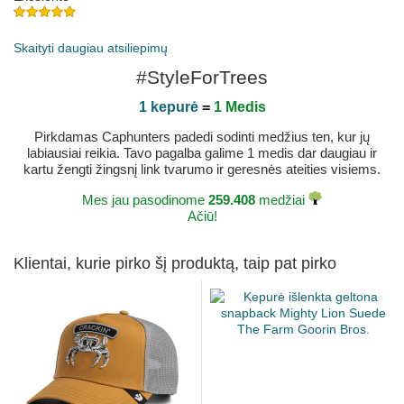
Paskelbta 2023-04-29 pagal Jose J
Skaityti daugiau atsiliepimų
#StyleForTrees
1 kepurė
=
1 Medis
Pirkdamas Caphunters padedi sodinti medžius ten, kur jų
labiausiai reikia. Tavo pagalba galime 1 medis dar daugiau ir
kartu žengti žingsnį link tvarumo ir geresnės ateities visiems.
Mes jau pasodinome
259.408
medžiai
Ačiū!
Klientai, kurie pirko šį produktą, taip pat pirko