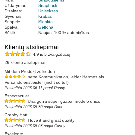
Kam:
Suaugusiems
Uždarymas:
Snapback
Dizainas:
Uniseksas
Gyvūnas:
Krabas
Snapelė:
išlenkta
Spalva:
Geltona
Būklė:
Naujas; 100 % autentiškas
Klientų atsiliepimai
4.9 iš 5 žvaigždučių
26 klientų atsiliepimai
Mit dem Produkt zufrieden
nette Kommunikation, leider Hermes als
Versanddienstleister (nicht so toll)
Paskelbta 2023-06-11 pagal Ronny
Espectacular
Una gorra super guapa, modelo único.
Paskelbta 2023-05-30 pagal Dani
Crabby Hatt
I love it and great quality
Paskelbta 2023-05-03 pagal Casey
Excelente