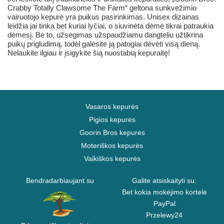
Crabby Totally Clawsome The Farm“ geltona sunkvežimio
vairuotojo kepurė yra puikus pasirinkimas. Unisex dizainas
leidžia jai tinka bet kuriai lyčiai, o siuvinėta dėmė tikrai patraukia
dėmesį. Be to, užsegimas užspaudžiamu dangteliu užtikrina
puikų prigludimą, todėl galėsite ją patogiai dėvėti visą dieną.
Nelaukite ilgiau ir įsigykite šią nuostabią kepuraitę!
Vasaros kepurės
Pigios kepurės
Goorin Bros kepurės
Moteriškos kepurės
Vaikiškos kepurės
Bendradarbiaujant su
Galite atsiskaityti su:
Bet kokia mokėjimo kortelė
PayPal
Przelewy24