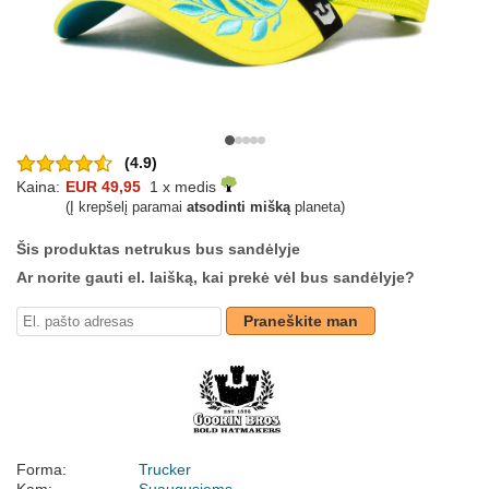
(4.9)
Kaina:
EUR 49,95
1 x medis
(Į krepšelį paramai
atsodinti mišką
planeta)
Šis produktas netrukus bus sandėlyje
Ar norite gauti el. laišką, kai prekė vėl bus sandėlyje?
Praneškite man
Forma:
Trucker