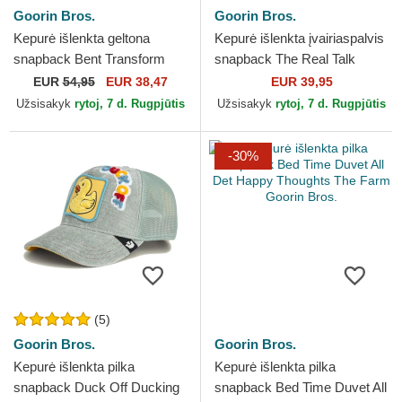
Goorin Bros.
Goorin Bros.
Kepurė išlenkta geltona
Kepurė išlenkta įvairiaspalvis
snapback Bent Transform
snapback The Real Talk
Farmigami The Farm Goorin
Sport The Farm Goorin Bros.
EUR
54,95
EUR 38,47
EUR 39,95
Bros.
Užsisakyk
rytoj, 7 d. Rugpjūtis
Užsisakyk
rytoj, 7 d. Rugpjūtis
-30%
(5)
Goorin Bros.
Goorin Bros.
Kepurė išlenkta pilka
Kepurė išlenkta pilka
snapback Duck Off Ducking
snapback Bed Time Duvet All