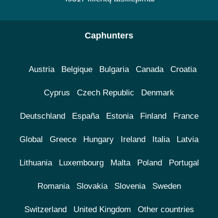
Caphunters
Austria
Belgique
Bulgaria
Canada
Croatia
Cyprus
Czech Republic
Denmark
Deutschland
España
Estonia
Finland
France
Global
Greece
Hungary
Ireland
Italia
Latvia
Lithuania
Luxembourg
Malta
Poland
Portugal
Romania
Slovakia
Slovenia
Sweden
Switzerland
United Kingdom
Other countries