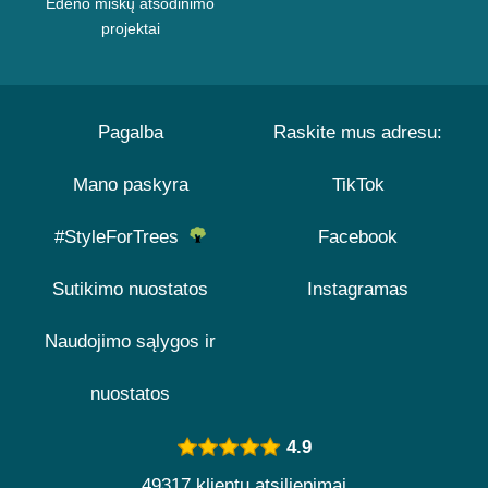
Edeno miškų atsodinimo
projektai
Pagalba
Raskite mus adresu:
Mano paskyra
TikTok
#StyleForTrees
Facebook
Sutikimo nuostatos
Instagramas
Naudojimo sąlygos ir
nuostatos
4.9
49317 klientų atsiliepimai