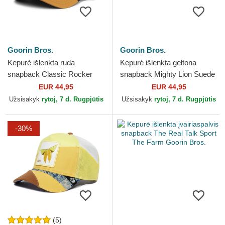
Goorin Bros.
Goorin Bros.
Kepurė išlenkta ruda
Kepurė išlenkta geltona
snapback Classic Rocker
snapback Mighty Lion Suede
Crackin' The Farm Goorin
The Farm Goorin Bros.
EUR 44,95
EUR 44,95
Bros.
Užsisakyk
rytoj, 7 d. Rugpjūtis
Užsisakyk
rytoj, 7 d. Rugpjūtis
-30%
(5)