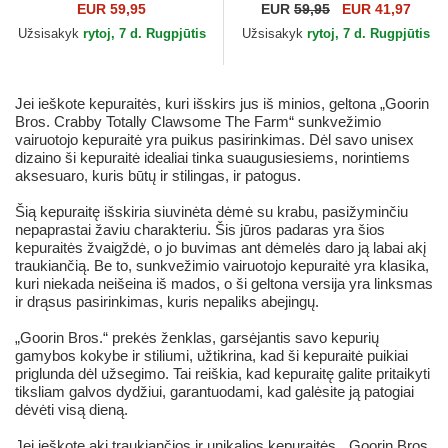
Autocorrect Happy Thoughts
Det Happy Thoughts The
EUR 59,95
EUR
59,95
EUR 41,97
The Farm Goorin Bros.
Farm Goorin Bros.
Užsisakyk
rytoj, 7 d. Rugpjūtis
Užsisakyk
rytoj, 7 d. Rugpjūtis
Jei ieškote kepuraitės, kuri išskirs jus iš minios, geltona „Goorin
Bros. Crabby Totally Clawsome The Farm“ sunkvežimio
vairuotojo kepuraitė yra puikus pasirinkimas. Dėl savo unisex
dizaino ši kepuraitė idealiai tinka suaugusiesiems, norintiems
aksesuaro, kuris būtų ir stilingas, ir patogus.
Šią kepuraitę išskiria siuvinėta dėmė su krabu, pasižyminčiu
nepaprastai žaviu charakteriu. Šis jūros padaras yra šios
kepuraitės žvaigždė, o jo buvimas ant dėmelės daro ją labai akį
traukiančią. Be to, sunkvežimio vairuotojo kepuraitė yra klasika,
kuri niekada neišeina iš mados, o ši geltona versija yra linksmas
ir drąsus pasirinkimas, kuris nepaliks abejingų.
„Goorin Bros.“ prekės ženklas, garsėjantis savo kepurių
gamybos kokybe ir stiliumi, užtikrina, kad ši kepuraitė puikiai
priglunda dėl užsegimo. Tai reiškia, kad kepuraitę galite pritaikyti
tiksliam galvos dydžiui, garantuodami, kad galėsite ją patogiai
dėvėti visą dieną.
Jei ieškote akį traukiančios ir unikalios kepuraitės, „Goorin Bros.