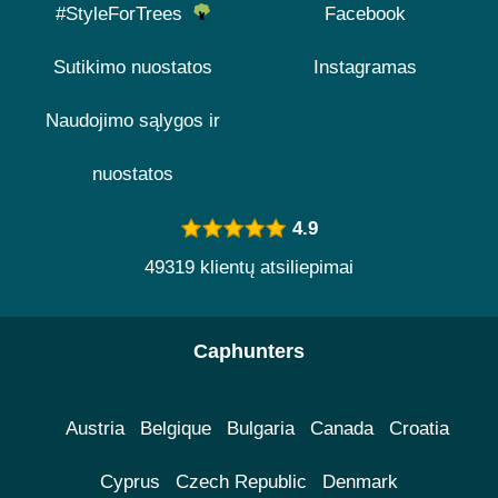
#StyleForTrees
Facebook
Sutikimo nuostatos
Instagramas
Naudojimo sąlygos ir
nuostatos
4.9
49319 klientų atsiliepimai
Caphunters
Austria
Belgique
Bulgaria
Canada
Croatia
Cyprus
Czech Republic
Denmark