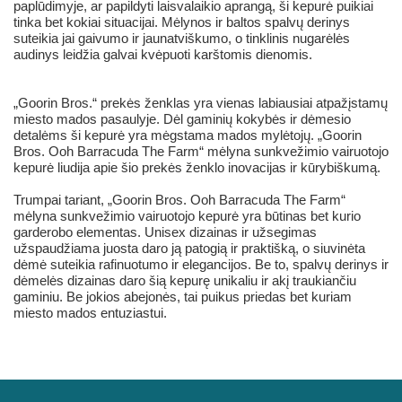
paplūdimyje, ar papildyti laisvalaikio aprangą, ši kepurė puikiai
tinka bet kokiai situacijai. Mėlynos ir baltos spalvų derinys
suteikia jai gaivumo ir jaunatviškumo, o tinklinis nugarėlės
audinys leidžia galvai kvėpuoti karštomis dienomis.
„Goorin Bros.“ prekės ženklas yra vienas labiausiai atpažįstamų
miesto mados pasaulyje. Dėl gaminių kokybės ir dėmesio
detalėms ši kepurė yra mėgstama mados mylėtojų. „Goorin
Bros. Ooh Barracuda The Farm“ mėlyna sunkvežimio vairuotojo
kepurė liudija apie šio prekės ženklo inovacijas ir kūrybiškumą.
Trumpai tariant, „Goorin Bros. Ooh Barracuda The Farm“
mėlyna sunkvežimio vairuotojo kepurė yra būtinas bet kurio
garderobo elementas. Unisex dizainas ir užsegimas
užspaudžiama juosta daro ją patogią ir praktišką, o siuvinėta
dėmė suteikia rafinuotumo ir elegancijos. Be to, spalvų derinys ir
dėmelės dizainas daro šią kepurę unikaliu ir akį traukiančiu
gaminiu. Be jokios abejonės, tai puikus priedas bet kuriam
miesto mados entuziastui.