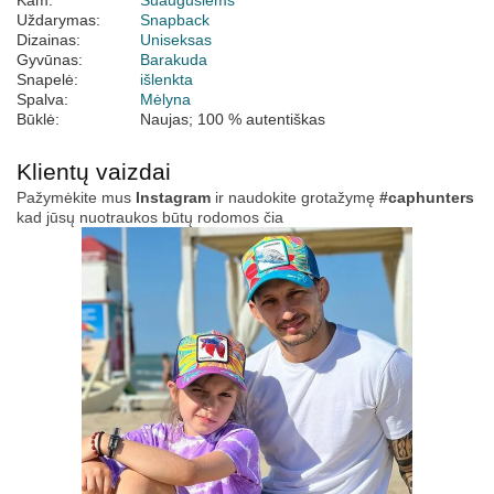
Kam:
Suaugusiems
Uždarymas:
Snapback
Dizainas:
Uniseksas
Gyvūnas:
Barakuda
Snapelė:
išlenkta
Spalva:
Mėlyna
Būklė:
Naujas; 100 % autentiškas
Klientų vaizdai
Pažymėkite mus
Instagram
ir naudokite grotažymę
#caphunters
kad jūsų nuotraukos būtų rodomos čia