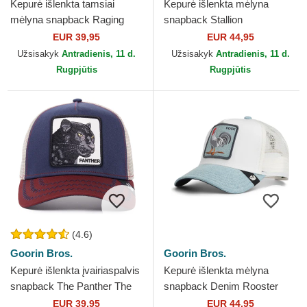
Kepurė išlenkta tamsiai
Kepurė išlenkta mėlyna
mėlyna snapback Raging
snapback Stallion
Bull Fab Farm The Farm
Horsepower Puff Patent The
EUR 39,95
EUR 44,95
Goorin Bros.
Farm Goorin Bros.
Užsisakyk
Antradienis, 11 d.
Užsisakyk
Antradienis, 11 d.
Rugpjūtis
Rugpjūtis
(4.6)
Goorin Bros.
Goorin Bros.
Kepurė išlenkta įvairiaspalvis
Kepurė išlenkta mėlyna
snapback The Panther The
snapback Denim Rooster
Farm Goorin Bros.
The Farm Goorin Bros.
EUR 39,95
EUR 44,95