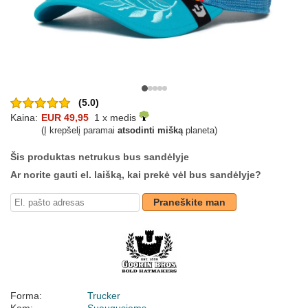
(5.0)
Kaina:
EUR 49,95
1 x medis
(Į krepšelį paramai
atsodinti mišką
planeta)
Šis produktas netrukus bus sandėlyje
Ar norite gauti el. laišką, kai prekė vėl bus sandėlyje?
Praneškite man
Forma:
Trucker