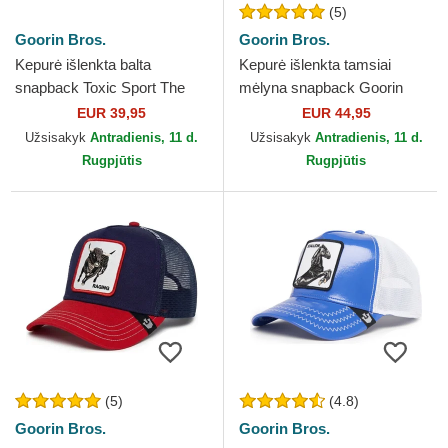
(5)
Goorin Bros.
Goorin Bros.
Kepurė išlenkta balta
Kepurė išlenkta tamsiai
snapback Toxic Sport The
mėlyna snapback Goorin
Farm Goorin Bros.
Bros. Butterfly Hyper Active
EUR 39,95
EUR 44,95
Flora Fauna The Farm...
Užsisakyk
Antradienis, 11 d.
Užsisakyk
Antradienis, 11 d.
Rugpjūtis
Rugpjūtis
(5)
(4.8)
Goorin Bros.
Goorin Bros.