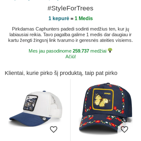
#StyleForTrees
1 kepurė
=
1 Medis
Pirkdamas Caphunters padedi sodinti medžius ten, kur jų
labiausiai reikia. Tavo pagalba galime 1 medis dar daugiau ir
kartu žengti žingsnį link tvarumo ir geresnės ateities visiems.
Mes jau pasodinome
259.737
medžiai
Ačiū!
Klientai, kurie pirko šį produktą, taip pat pirko