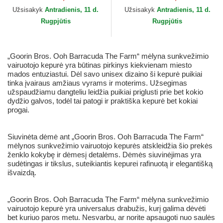
Užsisakyk
Antradienis, 11 d.
Užsisakyk
Antradienis, 11 d.
Rugpjūtis
Rugpjūtis
„Goorin Bros. Ooh Barracuda The Farm“ mėlyna sunkvežimio
vairuotojo kepurė yra būtinas pirkinys kiekvienam miesto
mados entuziastui. Dėl savo unisex dizaino ši kepurė puikiai
tinka įvairaus amžiaus vyrams ir moterims. Užsegimas
užspaudžiamu dangteliu leidžia puikiai priglusti prie bet kokio
dydžio galvos, todėl tai patogi ir praktiška kepurė bet kokiai
progai.
Siuvinėta dėmė ant „Goorin Bros. Ooh Barracuda The Farm“
mėlynos sunkvežimio vairuotojo kepurės atskleidžia šio prekės
ženklo kokybę ir dėmesį detalėms. Dėmės siuvinėjimas yra
sudėtingas ir tikslus, suteikiantis kepurei rafinuotą ir elegantišką
išvaizdą.
„Goorin Bros. Ooh Barracuda The Farm“ mėlyna sunkvežimio
vairuotojo kepurė yra universalus drabužis, kurį galima dėvėti
bet kuriuo paros metu. Nesvarbu, ar norite apsaugoti nuo saulės