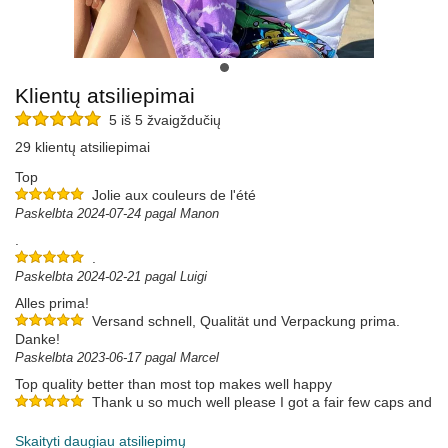
Klientų atsiliepimai
5 iš 5 žvaigždučių
29 klientų atsiliepimai
Top
Jolie aux couleurs de l'été
Paskelbta 2024-07-24 pagal Manon
.
.
Paskelbta 2024-02-21 pagal Luigi
Alles prima!
Versand schnell, Qualität und Verpackung prima.
Danke!
Paskelbta 2023-06-17 pagal Marcel
Top quality better than most top makes well happy
Thank u so much well please I got a fair few caps and
hav paid a lot lot more for no where near as good as yours thanks
Paskelbta 2023-06-12 pagal Paul
Skaityti daugiau atsiliepimų