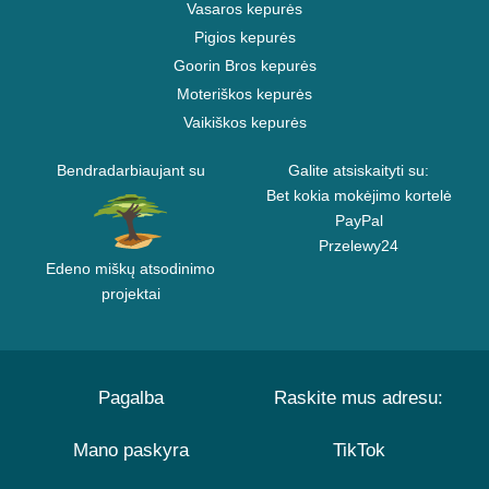
Vasaros kepurės
Pigios kepurės
Goorin Bros kepurės
Moteriškos kepurės
Vaikiškos kepurės
Bendradarbiaujant su
Galite atsiskaityti su:
Bet kokia mokėjimo kortelė
PayPal
Przelewy24
Edeno miškų atsodinimo
projektai
Pagalba
Raskite mus adresu:
Mano paskyra
TikTok