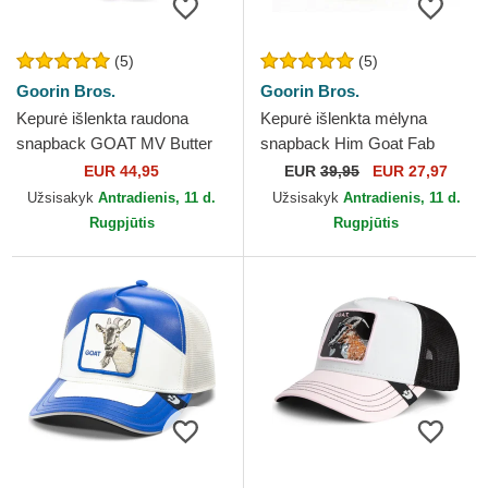
(5)
(5)
Goorin Bros.
Goorin Bros.
Kepurė išlenkta raudona
Kepurė išlenkta mėlyna
snapback GOAT MV Butter
snapback Him Goat Fab
The Farm MVP The Farm
Farm The Farm Goorin Bros.
EUR 44,95
EUR
39,95
EUR 27,97
Goorin Bros.
Užsisakyk
Antradienis, 11 d.
Užsisakyk
Antradienis, 11 d.
Rugpjūtis
Rugpjūtis