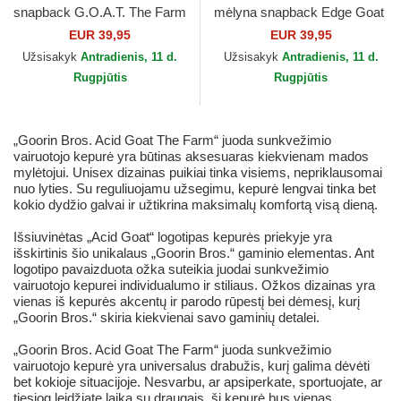
snapback G.O.A.T. The Farm
mėlyna snapback Edge Goat
Goorin Bros.
The Farm Goorin Bros.
EUR 39,95
EUR 39,95
Užsisakyk
Antradienis, 11 d.
Užsisakyk
Antradienis, 11 d.
Rugpjūtis
Rugpjūtis
„Goorin Bros. Acid Goat The Farm“ juoda sunkvežimio
vairuotojo kepurė yra būtinas aksesuaras kiekvienam mados
mylėtojui. Unisex dizainas puikiai tinka visiems, nepriklausomai
nuo lyties. Su reguliuojamu užsegimu, kepurė lengvai tinka bet
kokio dydžio galvai ir užtikrina maksimalų komfortą visą dieną.
Išsiuvinėtas „Acid Goat“ logotipas kepurės priekyje yra
išskirtinis šio unikalaus „Goorin Bros.“ gaminio elementas. Ant
logotipo pavaizduota ožka suteikia juodai sunkvežimio
vairuotojo kepurei individualumo ir stiliaus. Ožkos dizainas yra
vienas iš kepurės akcentų ir parodo rūpestį bei dėmesį, kurį
„Goorin Bros.“ skiria kiekvienai savo gaminių detalei.
„Goorin Bros. Acid Goat The Farm“ juoda sunkvežimio
vairuotojo kepurė yra universalus drabužis, kurį galima dėvėti
bet kokioje situacijoje. Nesvarbu, ar apsiperkate, sportuojate, ar
tiesiog leidžiate laiką su draugais, ši kepurė bus vienas