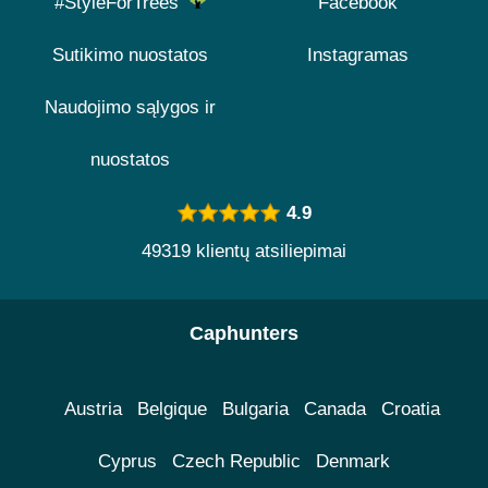
#StyleForTrees
Facebook
Sutikimo nuostatos
Instagramas
Naudojimo sąlygos ir
nuostatos
4.9
49319 klientų atsiliepimai
Caphunters
Austria
Belgique
Bulgaria
Canada
Croatia
Cyprus
Czech Republic
Denmark