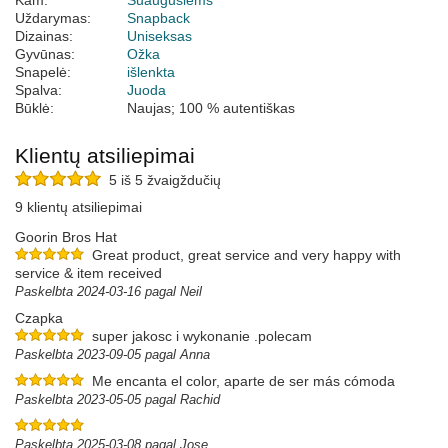
Kam:
Suaugusiems
Uždarymas:
Snapback
Dizainas:
Uniseksas
Gyvūnas:
Ožka
Snapelė:
išlenkta
Spalva:
Juoda
Būklė:
Naujas; 100 % autentiškas
Klientų atsiliepimai
5 iš 5 žvaigždučių
9 klientų atsiliepimai
Goorin Bros Hat
Great product, great service and very happy with
service & item received
Paskelbta 2024-03-16 pagal Neil
Czapka
super jakosc i wykonanie .polecam
Paskelbta 2023-09-05 pagal Anna
Me encanta el color, aparte de ser más cómoda
Paskelbta 2023-05-05 pagal Rachid
Paskelbta 2025-03-08 pagal Jose