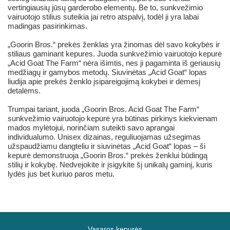
vertingiausių jūsų garderobo elementų. Be to, sunkvežimio
vairuotojo stilius suteikia jai retro atspalvį, todėl ji yra labai
madingas pasirinkimas.
„Goorin Bros.“ prekės ženklas yra žinomas dėl savo kokybės ir
stiliaus gaminant kepures. Juoda sunkvežimio vairuotojo kepurė
„Acid Goat The Farm“ nėra išimtis, nes ji pagaminta iš geriausių
medžiagų ir gamybos metodų. Siuvinėtas „Acid Goat“ lopas
liudija apie prekės ženklo įsipareigojimą kokybei ir dėmesį
detalėms.
Trumpai tariant, juoda „Goorin Bros. Acid Goat The Farm“
sunkvežimio vairuotojo kepurė yra būtinas pirkinys kiekvienam
mados mylėtojui, norinčiam suteikti savo aprangai
individualumo. Unisex dizainas, reguliuojamas užsegimas
užspaudžiamu dangteliu ir siuvinėtas „Acid Goat“ lopas – ši
kepurė demonstruoja „Goorin Bros.“ prekės ženklui būdingą
stilių ir kokybę. Nedvejokite ir įsigykite šį unikalų gaminį, kuris
lydės jus bet kuriuo paros metu.
Vasaros kepurės