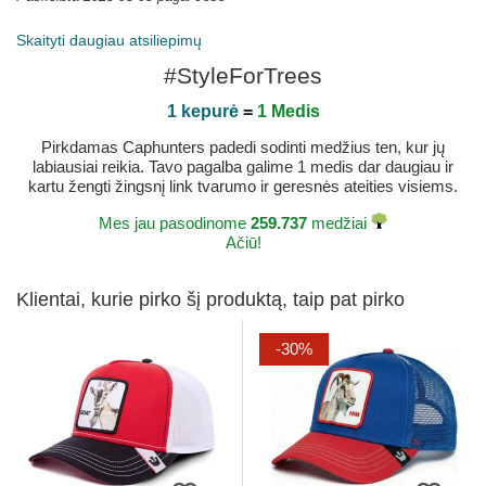
Skaityti daugiau atsiliepimų
#StyleForTrees
1 kepurė
=
1 Medis
Pirkdamas Caphunters padedi sodinti medžius ten, kur jų
labiausiai reikia. Tavo pagalba galime 1 medis dar daugiau ir
kartu žengti žingsnį link tvarumo ir geresnės ateities visiems.
Mes jau pasodinome
259.737
medžiai
Ačiū!
Klientai, kurie pirko šį produktą, taip pat pirko
-30%