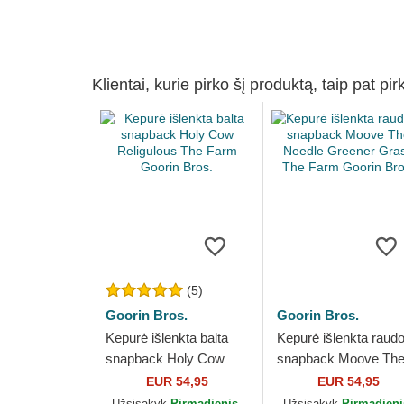
Klientai, kurie pirko šį produktą, taip pat pir
(5)
Goorin Bros.
Goorin Bros.
Kepurė išlenkta balta
Kepurė išlenkta raud
snapback Holy Cow
snapback Moove Th
Religulous The Farm
Needle Greener Gra
EUR 54,95
EUR 54,95
Goorin Bros.
The Farm Goorin Bro
Užsisakyk
Pirmadienis,
Užsisakyk
Pirmadieni