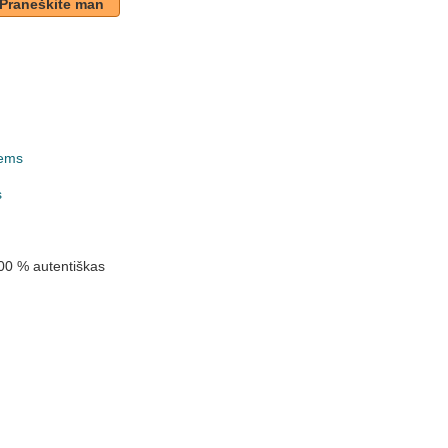
Praneškite man
ems
k
s
00 % autentiškas