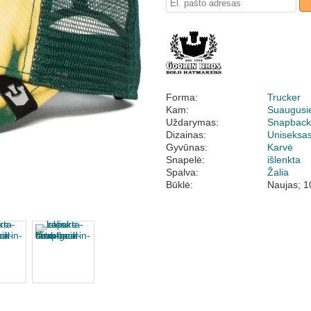
Forma:
Trucker
Kam:
Suaugusi
Uždarymas:
Snapbac
Dizainas:
Uniseksa
Gyvūnas:
Karvė
Snapelė:
išlenkta
Spalva:
Žalia
Būklė:
Naujas; 1