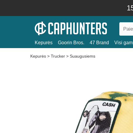
15
Kepurės
Goorin Bros.
47 Brand
Visi gami
Kepurės
>
Trucker
>
Suaugusiems