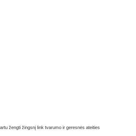
rtu žengti žingsnį link tvarumo ir geresnės ateities