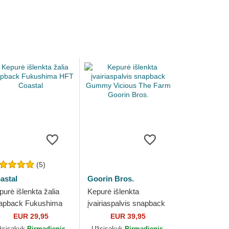
(5)
astal
Goorin Bros.
purė išlenkta žalia
Kepurė išlenkta
apback Fukushima
įvairiaspalvis snapback
T Coastal
Gummy Vicious The
EUR 29,95
EUR 39,95
Farm Goorin Bros.
žsisakyk
Pirmadienis,
Užsisakyk
Pirmadienis,