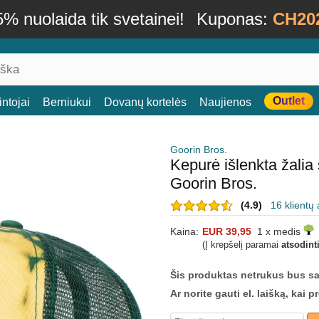
% nuolaida tik svetainei!
Kuponas:
CH20
Outlet
ntojai
Berniukui
Dovanų kortelės
Naujienos
Goorin Bros.
Kepurė išlenkta žal
Goorin Bros.
(4.9)
16 klientų 
Kaina:
EUR 39,95
1 x medis
(Į krepšelį paramai
atsodint
Šis produktas netrukus bus s
Ar norite gauti el. laišką, kai 