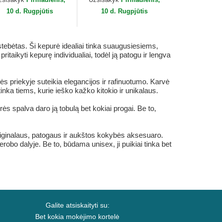
10 d. Rugpjūtis
10 d. Rugpjūtis
tebėtas. Ši kepurė idealiai tinka suaugusiesiems,
ikyti kepurę individualiai, todėl ją patogu ir lengva
ės priekyje suteikia elegancijos ir rafinuotumo. Karvė
inka tiems, kurie ieško kažko kitokio ir unikalaus.
rės spalva daro ją tobulą bet kokiai progai. Be to,
iginalaus, patogaus ir aukštos kokybės aksesuaro.
erobo dalyje. Be to, būdama unisex, ji puikiai tinka bet
Galite atsiskaityti su:
Bet kokia mokėjimo kortelė