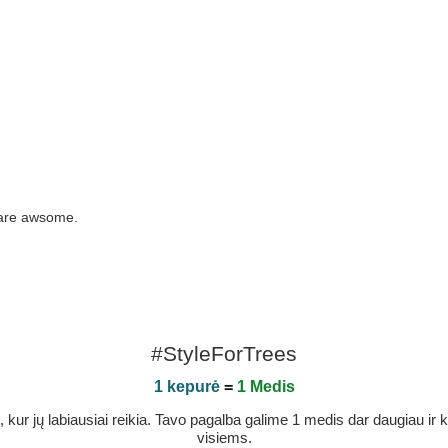
s are awsome.
#StyleForTrees
1 kepurė
=
1 Medis
r jų labiausiai reikia. Tavo pagalba galime 1 medis dar daugiau ir ka
visiems.