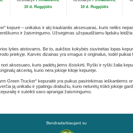
New Era
10 d. Rugpjūtis
10 d. Rugpjūtis
kepurė – unikalus ir akį traukiantis aksesuaras, kuris neliks nepas
eniškumo ir žaismingumo. Užsegimas užspaudžiamu lipduku leidžia prita
kurios lyties atstovams. Be to, aukštos kokybės siuvinėtas lopas kepur
odo priekyje. Karvės dizainas yra smagus ir originalus, todėl puikiai t
nori aksesuaro, kuris padėtų jiems išsiskirti. Ryški ir ryški žalia kepu
originalų akcentą, kurio nėra jokioje kitoje kepurėje.
rm Green Trucker“ kepuraitė yra puikus pasirinkimas ieškantiems or
čia ją unikaliu ir ypatingu drabužiu, kurio neturėtų trūkti jokioje gard
ią kepuraitę ir suteikti savo aprangai žaismingumo.
Bendradarbiaujant su