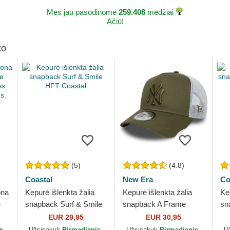
Mes jau pasodinome
259.408
medžiai
Ačiū!
ko
(5)
(4.8)
Coastal
New Era
Co
ona
Kepurė išlenkta žalia
Kepurė išlenkta žalia
Ke
e
snapback Surf & Smile
snapback A Frame
sn
ss
HFT Coastal
League Essential New
HF
EUR 29,95
EUR 30,95
s.
York Yankees MLB
s,
Užsisakyk
Pirmadienis,
Užsisakyk
Pirmadienis,
U