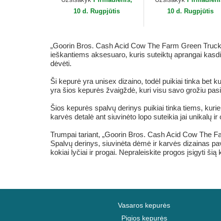
10 d. Rugpjūtis
10 d. Rugpjūtis
„Goorin Bros. Cash Acid Cow The Farm Green Trucker“ 
ieškantiems aksesuaro, kuris suteiktų aprangai kasdi
dėvėti.
Ši kepurė yra unisex dizaino, todėl puikiai tinka bet 
yra šios kepurės žvaigždė, kuri visu savo grožiu pasir
Šios kepurės spalvų derinys puikiai tinka tiems, kurie 
karvės detalė ant siuvinėto lopo suteikia jai unikalų ir 
Trumpai tariant, „Goorin Bros. Cash Acid Cow The Fa
Spalvų derinys, siuvinėta dėmė ir karvės dizainas paver
kokiai lyčiai ir progai. Nepraleiskite progos įsigyti š
Vasaros kepurės
Pigios kepurės