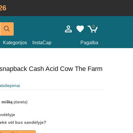
26
0
Kategorijos
InstaCap
Pagalba
ia snapback Cash Acid Cow The Farm
atsiliepimai
i mišką
planeta)
andėlyje
prekė vėl bus sandėlyje?