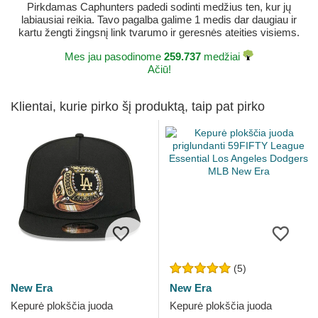
Pirkdamas Caphunters padedi sodinti medžius ten, kur jų
labiausiai reikia. Tavo pagalba galime 1 medis dar daugiau ir
kartu žengti žingsnį link tvarumo ir geresnės ateities visiems.
Mes jau pasodinome
259.737
medžiai
Ačiū!
Klientai, kurie pirko šį produktą, taip pat pirko
(5)
New Era
New Era
Kepurė plokščia juoda
Kepurė plokščia juoda