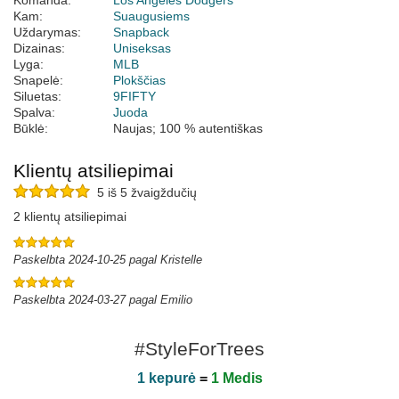
Komanda:
Los Angeles Dodgers
Kam:
Suaugusiems
Uždarymas:
Snapback
Dizainas:
Uniseksas
Lyga:
MLB
Snapelė:
Plokščias
Siluetas:
9FIFTY
Spalva:
Juoda
Būklė:
Naujas; 100 % autentiškas
Klientų atsiliepimai
5 iš 5 žvaigždučių
2 klientų atsiliepimai
Paskelbta 2024-10-25 pagal Kristelle
Paskelbta 2024-03-27 pagal Emilio
#StyleForTrees
1 kepurė
=
1 Medis