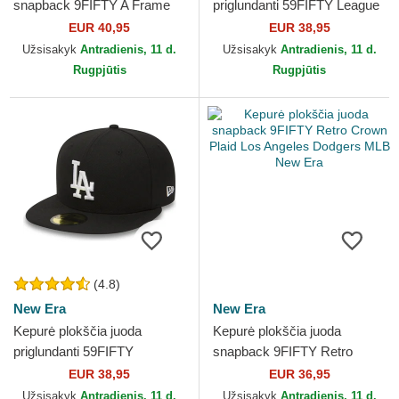
snapback 9FIFTY A Frame
priglundanti 59FIFTY League
Ring Los Angeles Dodgers
Essential Los Angeles
EUR 40,95
EUR 38,95
MLB New Era
Dodgers MLB New Era
Užsisakyk
Antradienis, 11 d.
Užsisakyk
Antradienis, 11 d.
Rugpjūtis
Rugpjūtis
(4.8)
New Era
New Era
Kepurė plokščia juoda
Kepurė plokščia juoda
priglundanti 59FIFTY
snapback 9FIFTY Retro
Essential Los Angeles
Crown Plaid Los Angeles
EUR 38,95
EUR 36,95
Dodgers MLB New Era
Dodgers MLB New Era
Užsisakyk
Antradienis, 11 d.
Užsisakyk
Antradienis, 11 d.