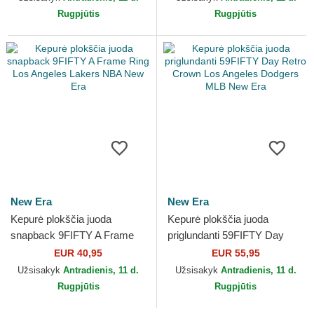
Rugpjūtis
Rugpjūtis
New Era
New Era
Kepurė plokščia juoda
Kepurė plokščia juoda
snapback 9FIFTY A Frame
priglundanti 59FIFTY Day
Ring Los Angeles Lakers
Retro Crown Los Angeles
EUR 40,95
EUR 55,95
NBA New Era
Dodgers MLB New Era
Užsisakyk
Antradienis, 11 d.
Užsisakyk
Antradienis, 11 d.
Rugpjūtis
Rugpjūtis