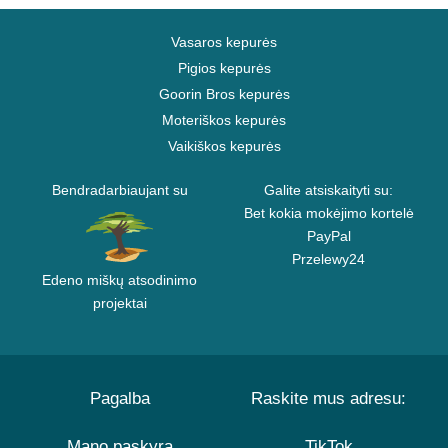
Vasaros kepurės
Pigios kepurės
Goorin Bros kepurės
Moteriškos kepurės
Vaikiškos kepurės
Bendradarbiaujant su
Galite atsiskaityti su:
Bet kokia mokėjimo kortelė
PayPal
Przelewy24
Edeno miškų atsodinimo
projektai
Pagalba
Raskite mus adresu:
Mano paskyra
TikTok