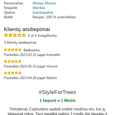
Personažas:
Mickey Mouse
Snapelė:
išlenkta
Spalva:
Įvairiaspalvis
Būklė:
Naujas; 100 % autentiškas
Klientų atsiliepimai
5 iš 5 žvaigždučių
3 klientų atsiliepimai
Bellissimo
Paskelbta 2023-03-31 pagal Antonello
Paskelbta 2023-05-10 pagal Vincent
Paskelbta 2023-04-28 pagal Alberto
#StyleForTrees
1 kepurė
=
1 Medis
Pirkdamas Caphunters padedi sodinti medžius ten, kur jų
labiausiai reikia. Tavo pagalba galime 1 medis dar daugiau ir