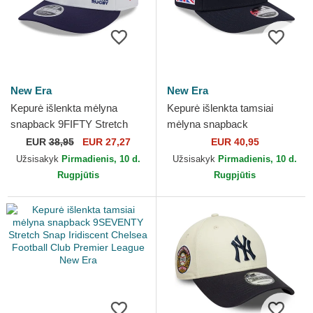
New Era
New Era
Kepurė išlenkta mėlyna
Kepurė išlenkta tamsiai
snapback 9FIFTY Stretch
mėlyna snapback
Snap Flawless French Rugby
9SEVENTY Stretch Snap
EUR
38,95
EUR 27,27
EUR 40,95
Federation FFR New Era
Great Britain 2026 World
Užsisakyk
Pirmadienis, 10 d.
Užsisakyk
Pirmadienis, 10 d.
Baseball...
Rugpjūtis
Rugpjūtis