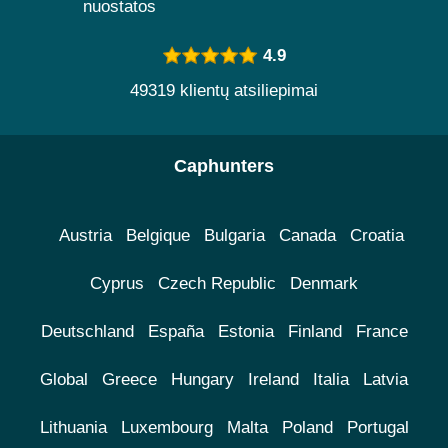
nuostatos
4.9
49319 klientų atsiliepimai
Caphunters
Austria
Belgique
Bulgaria
Canada
Croatia
Cyprus
Czech Republic
Denmark
Deutschland
España
Estonia
Finland
France
Global
Greece
Hungary
Ireland
Italia
Latvia
Lithuania
Luxembourg
Malta
Poland
Portugal