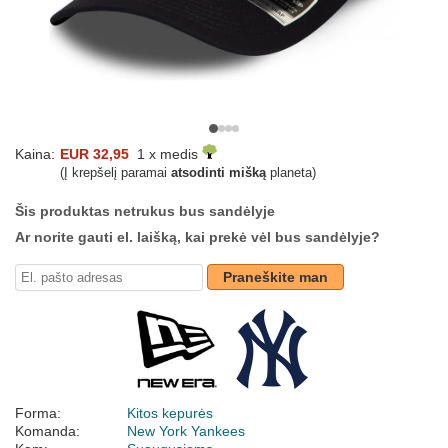
Kaina:
EUR 32,95
1 x medis
(Į krepšelį paramai
atsodinti mišką
planeta)
Šis produktas netrukus bus sandėlyje
Ar norite gauti el. laišką, kai prekė vėl bus sandėlyje?
Praneškite man
Forma:
Kitos kepurės
Komanda:
New York Yankees