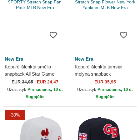
New Era
New Era
Kepurė išlenkta smėlio
Kepurė išlenkta tamsiai
snapback All Star Game
mėlyna snapback
9FORTY Stretch Snap Fan
9SEVENTY Stretch Snap
EUR
34,95
EUR 24,47
EUR 35,95
Pack MLB New Era
Flower New York Yankees
Užsisakyk
Pirmadienis, 10 d.
Užsisakyk
Pirmadienis, 10 d.
MLB New Era
Rugpjūtis
Rugpjūtis
-30%