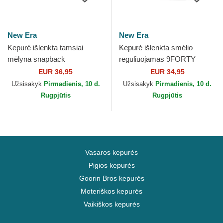
New Era
New Era
Kepurė išlenkta tamsiai
Kepurė išlenkta smėlio
mėlyna snapback
reguliuojamas 9FORTY
9SEVENTY Stretch Snap
World Series New York
EUR 36,95
EUR 34,95
Iridiscent Chelsea Football
Yankees MLB New Era
Užsisakyk
Pirmadienis, 10 d.
Užsisakyk
Pirmadienis, 10 d.
Club...
Rugpjūtis
Rugpjūtis
Vasaros kepurės
Pigios kepurės
Goorin Bros kepurės
Moteriškos kepurės
Vaikiškos kepurės