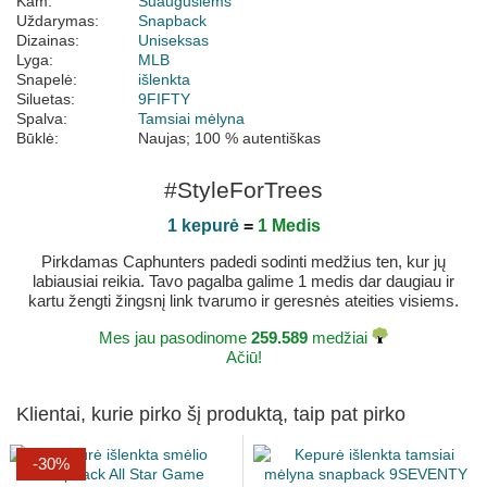
Kam:
Suaugusiems
Uždarymas:
Snapback
Dizainas:
Uniseksas
Lyga:
MLB
Snapelė:
išlenkta
Siluetas:
9FIFTY
Spalva:
Tamsiai mėlyna
Būklė:
Naujas; 100 % autentiškas
#StyleForTrees
1 kepurė
=
1 Medis
Pirkdamas Caphunters padedi sodinti medžius ten, kur jų
labiausiai reikia. Tavo pagalba galime 1 medis dar daugiau ir
kartu žengti žingsnį link tvarumo ir geresnės ateities visiems.
Mes jau pasodinome
259.589
medžiai
Ačiū!
Klientai, kurie pirko šį produktą, taip pat pirko
-30%