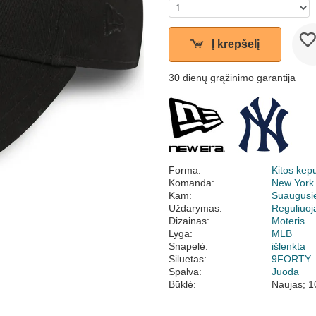
Į krepšelį
30 dienų grąžinimo garantija
Forma:
Kitos kep
Komanda:
New York
Kam:
Suaugusi
Uždarymas:
Reguliuo
Dizainas:
Moteris
Lyga:
MLB
Snapelė:
išlenkta
Siluetas:
9FORTY
Spalva:
Juoda
Būklė:
Naujas; 1