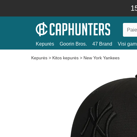
15
Kepurės
Goorin Bros.
47 Brand
Visi gami
Kepurės
>
Kitos kepurės
>
New York Yankees