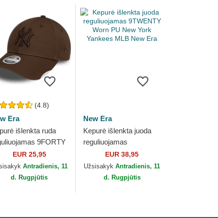
(4.8)
w Era
New Era
purė išlenkta ruda
Kepurė išlenkta juoda
guliuojamas 9FORTY
reguliuojamas
ague Essential New
9TWENTY Worn PU
EUR 25,95
EUR 38,95
rk Yankees MLB
New York Yankees MLB
sisakyk
Antradienis, 11
Užsisakyk
Antradienis, 11
w Era
New Era
d. Rugpjūtis
d. Rugpjūtis