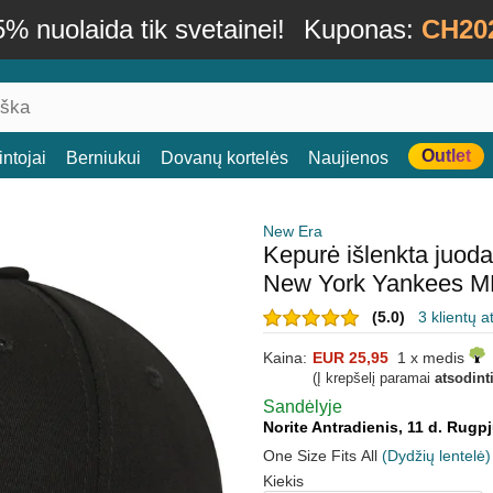
% nuolaida tik svetainei!
Kuponas:
CH20
Outlet
ntojai
Berniukui
Dovanų kortelės
Naujienos
New Era
Kepurė išlenkta juod
New York Yankees M
(5.0)
3 klientų a
Kaina:
EUR 25,95
1 x medis
(Į krepšelį paramai
atsodint
Sandėlyje
Norite Antradienis, 11 d. Rugp
One Size Fits All
(Dydžių lentelė)
Kiekis