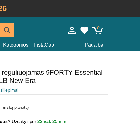
26
0
Kategorijos
InstaCap
Pagalba
a reguliuojamas 9FORTY Essential
LB New Era
tsiliepimai
i mišką
planeta)
jūtis?
Užsakyti per
22 val. 25 min.