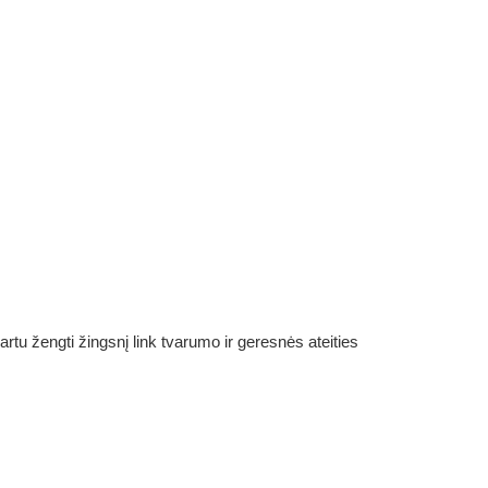
rtu žengti žingsnį link tvarumo ir geresnės ateities