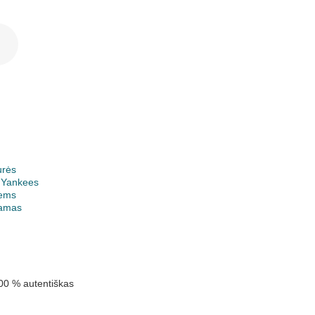
urės
 Yankees
ems
jamas
00 % autentiškas