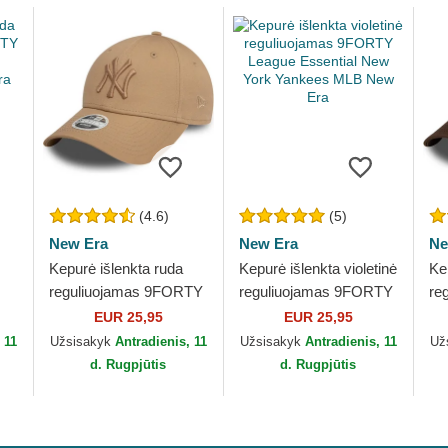
(4.6)
(5)
New Era
New Era
Ne
Kepurė išlenkta ruda
Kepurė išlenkta violetinė
Ke
reguliuojamas 9FORTY
reguliuojamas 9FORTY
re
League Essential New
League Essential New
Le
EUR 25,95
EUR 25,95
York Yankees MLB
York Yankees MLB
Yo
 11
Užsisakyk
Antradienis, 11
Užsisakyk
Antradienis, 11
Už
New Era
New Era
Ne
d. Rugpjūtis
d. Rugpjūtis