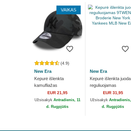
VAIKAS
(4.9)
New Era
New Era
Kepurė išlenkta
Kepurė išlenkta juoda
kamufliažas
reguliuojamas
reguliuojamas vaikams
9TWENTY Broderie
EUR 21,95
EUR 31,95
9FORTY League
New York Yankees
Užsisakyk
Antradienis, 11
Užsisakyk
Antradienis,
Essential New York
MLB New Era
d. Rugpjūtis
d. Rugpjūtis
Yankees MLB...