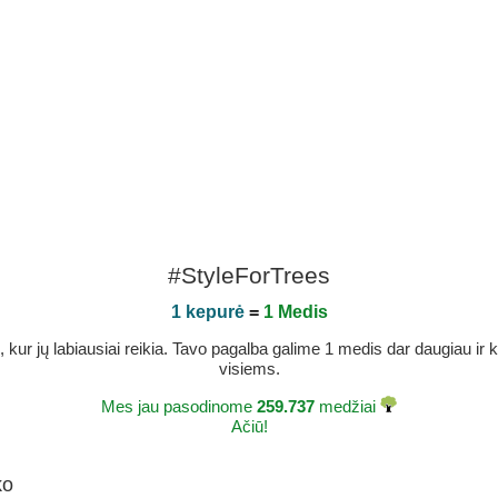
#StyleForTrees
1 kepurė
=
1 Medis
r jų labiausiai reikia. Tavo pagalba galime 1 medis dar daugiau ir ka
visiems.
Mes jau pasodinome
259.737
medžiai
Ačiū!
ko