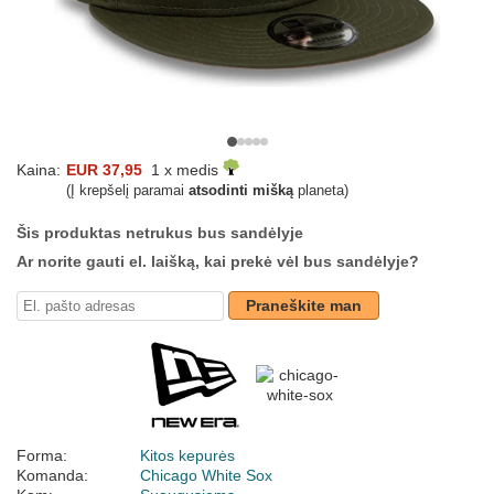
Kaina:
EUR 37,95
1 x medis
(Į krepšelį paramai
atsodinti mišką
planeta)
Šis produktas netrukus bus sandėlyje
Ar norite gauti el. laišką, kai prekė vėl bus sandėlyje?
Praneškite man
Forma:
Kitos kepurės
Komanda:
Chicago White Sox