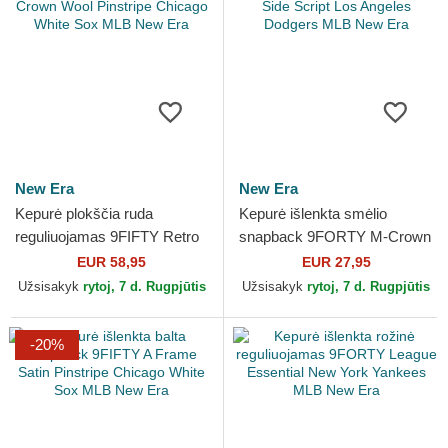
New Era
New Era
Kepurė plokščia ruda
Kepurė išlenkta smėlio
reguliuojamas 9FIFTY Retro
snapback 9FORTY M-Crown
Crown Wool Pinstripe
Side Script Los Angeles
EUR 58,95
EUR 27,95
Chicago White Sox MLB
Dodgers MLB New Era
Užsisakyk
rytoj, 7 d. Rugpjūtis
Užsisakyk
rytoj, 7 d. Rugpjūtis
New Era
-20%