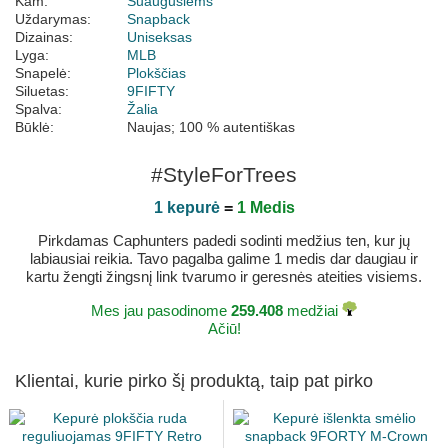
Kam:
Suaugusiems
Uždarymas:
Snapback
Dizainas:
Uniseksas
Lyga:
MLB
Snapelė:
Plokščias
Siluetas:
9FIFTY
Spalva:
Žalia
Būklė:
Naujas; 100 % autentiškas
#StyleForTrees
1 kepurė
=
1 Medis
Pirkdamas Caphunters padedi sodinti medžius ten, kur jų
labiausiai reikia. Tavo pagalba galime 1 medis dar daugiau ir
kartu žengti žingsnį link tvarumo ir geresnės ateities visiems.
Mes jau pasodinome
259.408
medžiai
Ačiū!
Klientai, kurie pirko šį produktą, taip pat pirko