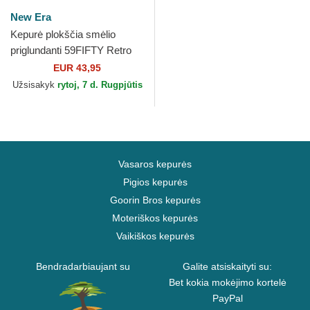
New Era
Kepurė plokščia smėlio
priglundanti 59FIFTY Retro
Crown Linen Chicago White
EUR 43,95
Sox MLB New Era
Užsisakyk
rytoj, 7 d. Rugpjūtis
Vasaros kepurės
Pigios kepurės
Goorin Bros kepurės
Moteriškos kepurės
Vaikiškos kepurės
Bendradarbiaujant su
Galite atsiskaityti su:
Bet kokia mokėjimo kortelė
PayPal