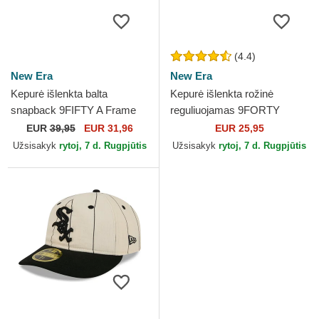
(4.4)
New Era
New Era
Kepurė išlenkta balta
Kepurė išlenkta rožinė
snapback 9FIFTY A Frame
reguliuojamas 9FORTY
Satin Pinstripe Chicago White
League Essential New York
EUR
39,95
EUR 31,96
EUR 25,95
Sox MLB New Era
Yankees MLB New Era
Užsisakyk
rytoj, 7 d. Rugpjūtis
Užsisakyk
rytoj, 7 d. Rugpjūtis