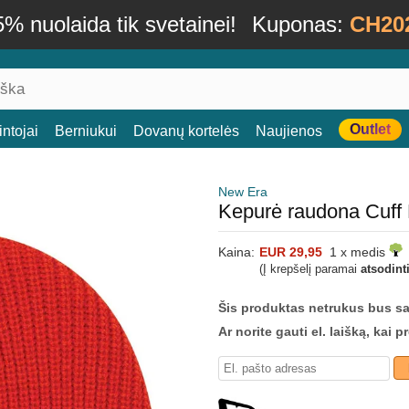
% nuolaida tik svetainei!
Kuponas:
CH20
Outlet
ntojai
Berniukui
Dovanų kortelės
Naujienos
New Era
Kepurė raudona Cuff
Kaina:
EUR 29,95
1 x medis
(Į krepšelį paramai
atsodint
Šis produktas netrukus bus s
Ar norite gauti el. laišką, kai 