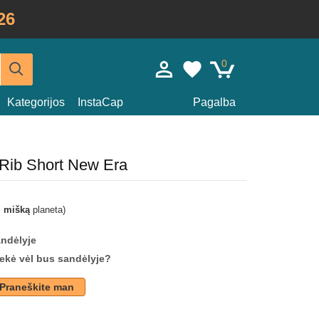
26
0
Kategorijos
InstaCap
Pagalba
 Rib Short New Era
i mišką
planeta)
andėlyje
prekė vėl bus sandėlyje?
Praneškite man