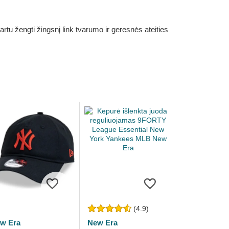
rtu žengti žingsnį link tvarumo ir geresnės ateities
(4.9)
w Era
New Era