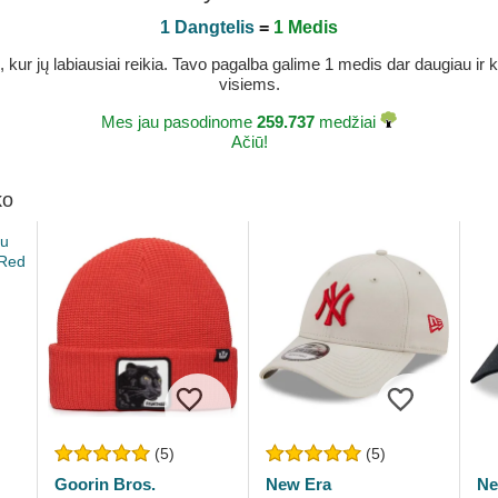
1 Dangtelis
=
1 Medis
r jų labiausiai reikia. Tavo pagalba galime 1 medis dar daugiau ir ka
visiems.
Mes jau pasodinome
259.737
medžiai
Ačiū!
ko
(5)
(5)
Goorin Bros.
New Era
Ne