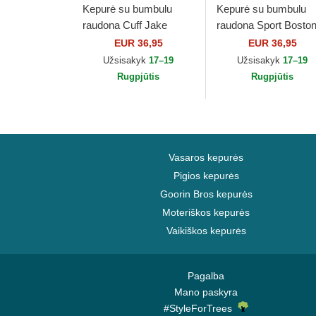
Kepurė su bumbulu
Kepurė su bumbulu
raudona Cuff Jake
raudona Sport Bosto
Manchester United
Red Sox MLB New E
EUR 36,95
EUR 36,95
Football Club Premier
Užsisakyk
17–19
Užsisakyk
17–19
League New Era
Rugpjūtis
Rugpjūtis
Vasaros kepurės
Pigios kepurės
Goorin Bros kepurės
Moteriškos kepurės
Vaikiškos kepurės
Pagalba
Mano paskyra
#StyleForTrees