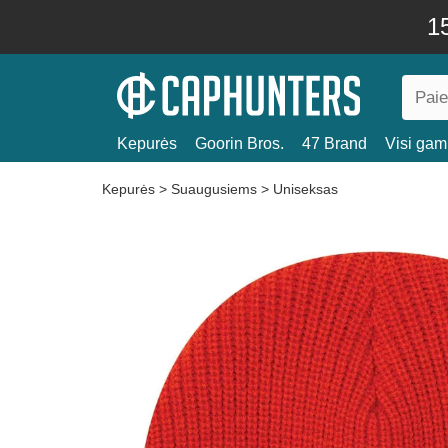
15
Kepurės
Goorin Bros.
47 Brand
Visi gami
Kepurės
>
Suaugusiems
>
Uniseksas