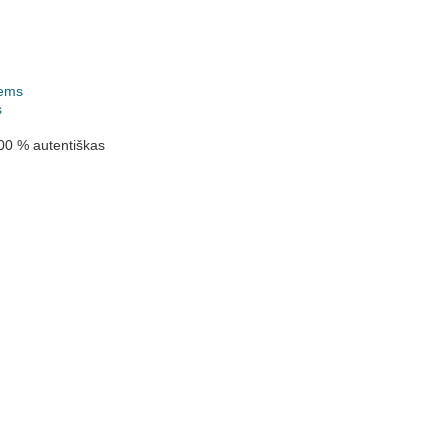
ems
s
00 % autentiškas