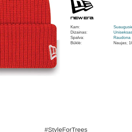
Kam:
Suaugusi
Dizainas:
Uniseksa
Spalva:
Raudona
Būklė:
Naujas; 1
#StyleForTrees