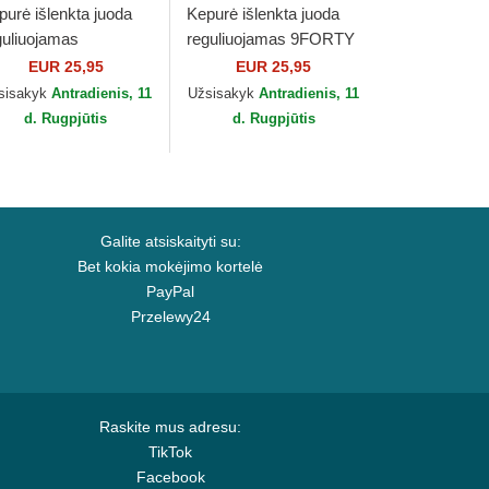
purė išlenkta juoda
Kepurė išlenkta juoda
guliuojamas
reguliuojamas 9FORTY
WENTY League
League Essential New
EUR 25,95
EUR 25,95
sential New York
York Yankees MLB New
sisakyk
Antradienis, 11
Užsisakyk
Antradienis, 11
nkees MLB New Era
Era
d. Rugpjūtis
d. Rugpjūtis
Galite atsiskaityti su:
Bet kokia mokėjimo kortelė
PayPal
Przelewy24
Raskite mus adresu:
TikTok
Facebook