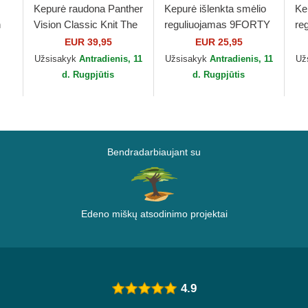
Kepurė raudona Panther
Kepurė išlenkta smėlio
Ke
n
Vision Classic Knit The
reguliuojamas 9FORTY
re
ra
Farm Goorin Bros.
League Essential New
9T
EUR 39,95
EUR 25,95
York Yankees MLB
Es
Užsisakyk
Antradienis, 11
Užsisakyk
Antradienis, 11
Už
New Era
Ya
d. Rugpjūtis
d. Rugpjūtis
Bendradarbiaujant su
Edeno miškų atsodinimo projektai
4.9