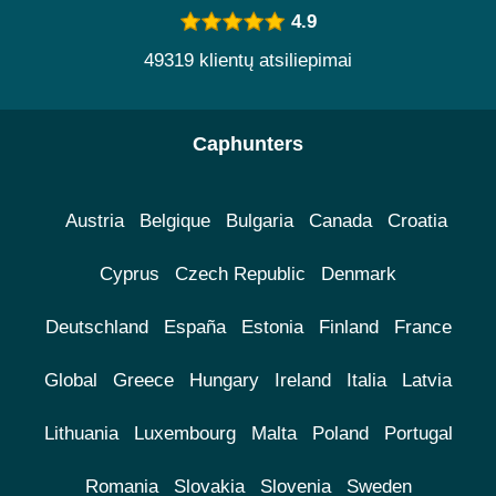
4.9
49319 klientų atsiliepimai
Caphunters
Austria
Belgique
Bulgaria
Canada
Croatia
Cyprus
Czech Republic
Denmark
Deutschland
España
Estonia
Finland
France
Global
Greece
Hungary
Ireland
Italia
Latvia
Lithuania
Luxembourg
Malta
Poland
Portugal
Romania
Slovakia
Slovenia
Sweden