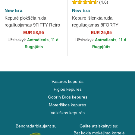
(4.6)
New Era
New Era
Kepurė plokščia ruda
Kepurė išlenkta ruda
reguliuojamas 9FIFTY Retro
reguliuojamas 9FORTY
Crown Wool Pinstripe Detroit
League Essential New York
EUR 58,95
EUR 25,95
Tigers MLB New Era
Yankees MLB New Era
Užsisakyk
Antradienis, 11 d.
Užsisakyk
Antradienis, 11 d.
Rugpjūtis
Rugpjūtis
Vasaros kepurės
Pigios kepurės
Goorin Bros kepurės
Moteriškos kepurės
Vaikiškos kepurės
Bendradarbiaujant su
Galite atsiskaityti su:
Bet kokia mokėjimo kortelė