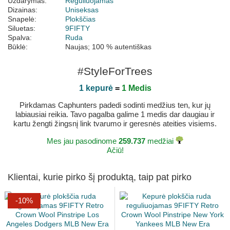
Uždarymas:
Reguliuojamas
Dizainas:
Uniseksas
Snapelė:
Plokščias
Siluetas:
9FIFTY
Spalva:
Ruda
Būklė:
Naujas; 100 % autentiškas
#StyleForTrees
1 kepurė
=
1 Medis
Pirkdamas Caphunters padedi sodinti medžius ten, kur jų
labiausiai reikia. Tavo pagalba galime 1 medis dar daugiau ir
kartu žengti žingsnį link tvarumo ir geresnės ateities visiems.
Mes jau pasodinome
259.737
medžiai
Ačiū!
Klientai, kurie pirko šį produktą, taip pat pirko
-10%