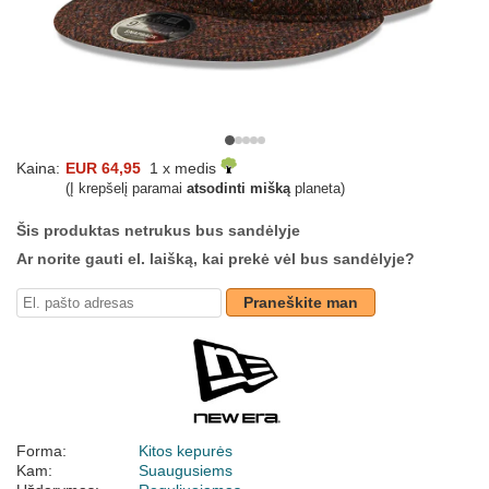
Kaina:
EUR 64,95
1 x medis
(Į krepšelį paramai
atsodinti mišką
planeta)
Šis produktas netrukus bus sandėlyje
Ar norite gauti el. laišką, kai prekė vėl bus sandėlyje?
Praneškite man
Forma:
Kitos kepurės
Kam:
Suaugusiems