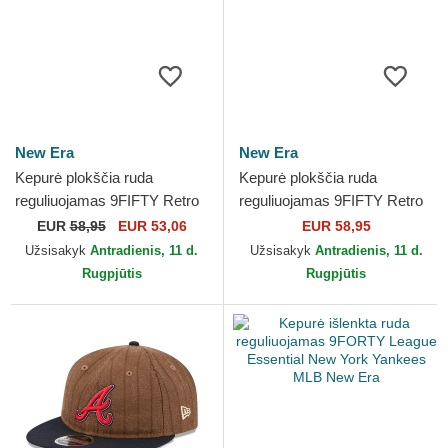
New Era
New Era
Kepurė plokščia ruda
Kepurė plokščia ruda
reguliuojamas 9FIFTY Retro
reguliuojamas 9FIFTY Retro
Crown Wool Pinstripe Los
Crown Wool Pinstripe New
EUR
58,95
EUR 53,06
EUR 58,95
Angeles Dodgers MLB New
York Yankees MLB New Era
Užsisakyk
Antradienis, 11 d.
Užsisakyk
Antradienis, 11 d.
Era
Rugpjūtis
Rugpjūtis