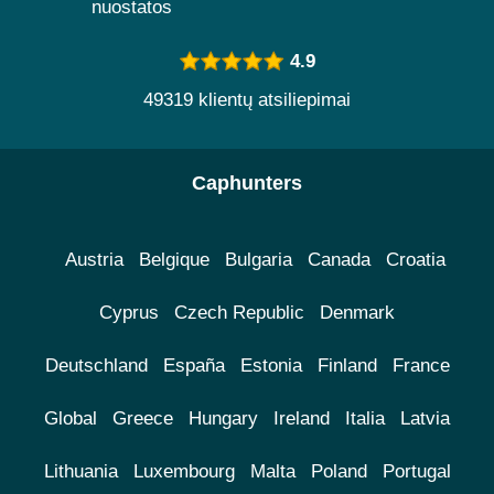
nuostatos
4.9
49319 klientų atsiliepimai
Caphunters
Austria
Belgique
Bulgaria
Canada
Croatia
Cyprus
Czech Republic
Denmark
Deutschland
España
Estonia
Finland
France
Global
Greece
Hungary
Ireland
Italia
Latvia
Lithuania
Luxembourg
Malta
Poland
Portugal