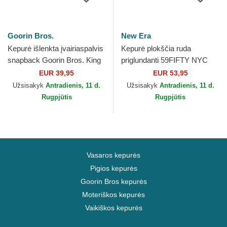
Goorin Bros.
New Era
Kepurė išlenkta įvairiaspalvis
Kepurė plokščia ruda
snapback Goorin Bros. King
priglundanti 59FIFTY NYC
Team Tiger Original Recipe
Side New York Yankees MLB
EUR 39,95
EUR 53,95
Team Pride...
New Era
Užsisakyk
Antradienis, 11 d.
Užsisakyk
Antradienis, 11 d.
Rugpjūtis
Rugpjūtis
Vasaros kepurės
Pigios kepurės
Goorin Bros kepurės
Moteriškos kepurės
Vaikiškos kepurės