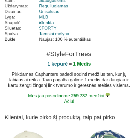
Kam:
Suaugusiems
Uždarymas:
Reguliuojamas
Dizainas:
Uniseksas
Lyga:
MLB
Snapelė:
išlenkta
Siluetas:
9FORTY
Spalva:
Tamsiai mėlyna
Būklė:
Naujas; 100 % autentiškas
#StyleForTrees
1 kepurė
=
1 Medis
Pirkdamas Caphunters padedi sodinti medžius ten, kur jų
labiausiai reikia. Tavo pagalba galime 1 medis dar daugiau ir
kartu žengti žingsnį link tvarumo ir geresnės ateities visiems.
Mes jau pasodinome
259.737
medžiai
Ačiū!
Klientai, kurie pirko šį produktą, taip pat pirko