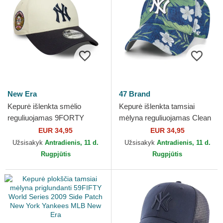
New Era
47 Brand
Kepurė išlenkta smėlio
Kepurė išlenkta tamsiai
reguliuojamas 9FORTY
mėlyna reguliuojamas Clean
World Series New York
Up Beach Side New York
EUR 34,95
EUR 34,95
Yankees MLB New Era
Yankees MLB 47 Brand
Užsisakyk
Antradienis, 11 d.
Užsisakyk
Antradienis, 11 d.
Rugpjūtis
Rugpjūtis