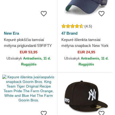
(4.5)
New Era
47 Brand
Kepurė plokščia tamsiai
Kepurė išlenkta tamsiai
mėlyna priglundanti 59FIFTY
mėlyna snapback New York
World Series 2009 Side
Yankees MLB 47 Brand
EUR 53,95
EUR 24,95
Patch New York Yankees...
Užsisakyk
Antradienis, 11 d.
Užsisakyk
Antradienis, 11 d.
Rugpjūtis
Rugpjūtis