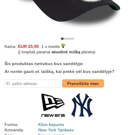
Kaina:
EUR 25,95
1 x medis
(Į krepšelį paramai
atsodinti mišką
planeta)
Šis produktas netrukus bus sandėlyje
Ar norite gauti el. laišką, kai prekė vėl bus sandėlyje?
Praneškite man
Forma:
Kitos kepurės
Komanda:
New York Yankees