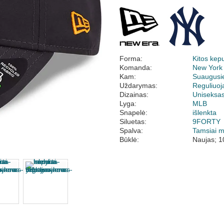
Forma:
Kitos kep
Komanda:
New York
Kam:
Suaugusi
Uždarymas:
Reguliuo
Dizainas:
Uniseksa
Lyga:
MLB
Snapelė:
išlenkta
Siluetas:
9FORTY
Spalva:
Tamsiai 
Būklė:
Naujas; 1