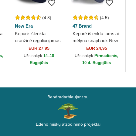
(4.8)
(4.5)
New Era
47 Brand
ai
Kepurė išlenkta
Kepurė išlenkta tamsiai
s
oranžinė reguliuojamas
mėlyna snapback New
ew
9FORTY The League
York Yankees MLB 47
EUR 27,95
EUR 24,95
Denver Broncos NFL
Brand
s,
Užsisakyk
14–18
Užsisakyk
Pirmadienis,
New Era
Rugpjūtis
10 d. Rugpjūtis
Bendradarbiaujant su
Edeno miškų atsodinimo projektai