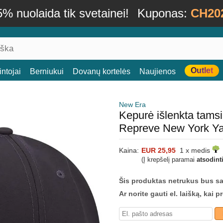
% nuolaida tik svetainei!
Kuponas:
CH20
Outlet
ntojai
Berniukui
Dovanų kortelės
Naujienos
New Era
Kepurė išlenkta tam
Repreve New York Y
Kaina:
EUR 25,95
1 x medis
(Į krepšelį paramai
atsodint
Šis produktas netrukus bus s
Ar norite gauti el. laišką, kai 