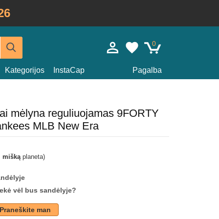
26
0
Kategorijos
InstaCap
Pagalba
siai mėlyna reguliuojamas 9FORTY
ankees MLB New Era
i mišką
planeta)
andėlyje
prekė vėl bus sandėlyje?
Praneškite man