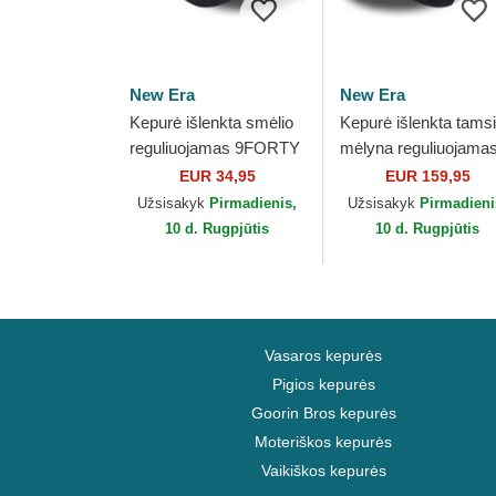
New Era
New Era
Kepurė išlenkta smėlio
Kepurė išlenkta tamsi
reguliuojamas 9FORTY
mėlyna reguliuojama
World Series New York
9TWENTY Suede N
EUR 34,95
EUR 159,95
Yankees MLB New Era
York Yankees MLB
Užsisakyk
Pirmadienis,
Užsisakyk
Pirmadieni
New Era
10 d. Rugpjūtis
10 d. Rugpjūtis
Vasaros kepurės
Pigios kepurės
Goorin Bros kepurės
Moteriškos kepurės
Vaikiškos kepurės