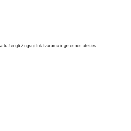
rtu žengti žingsnį link tvarumo ir geresnės ateities