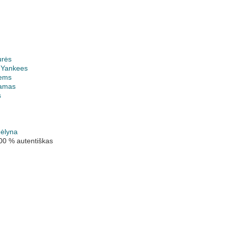
urės
 Yankees
ems
jamas
s
mėlyna
00 % autentiškas