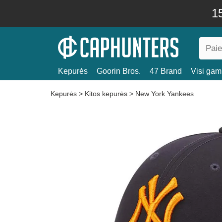
15
Kepurės
Goorin Bros.
47 Brand
Visi gami
Kepurės
>
Kitos kepurės
>
New York Yankees