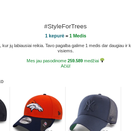
#StyleForTrees
1 kepurė
=
1 Medis
r jų labiausiai reikia. Tavo pagalba galime 1 medis dar daugiau ir ka
visiems.
Mes jau pasodinome
259.589
medžiai
Ačiū!
ko