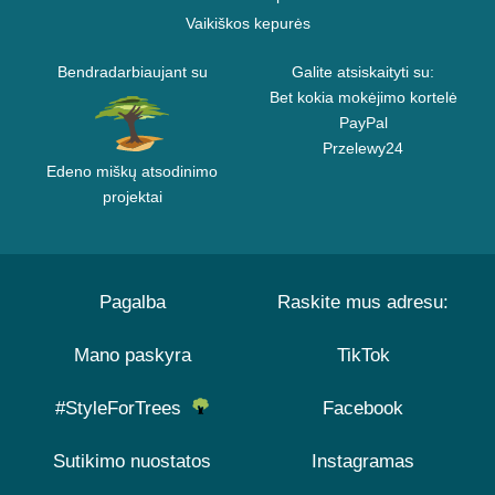
Vaikiškos kepurės
Bendradarbiaujant su
Galite atsiskaityti su:
Bet kokia mokėjimo kortelė
PayPal
Przelewy24
Edeno miškų atsodinimo
projektai
Pagalba
Raskite mus adresu:
Mano paskyra
TikTok
#StyleForTrees
Facebook
Sutikimo nuostatos
Instagramas