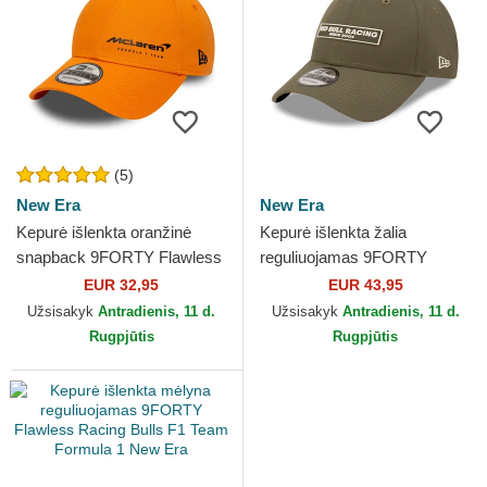
(5)
New Era
New Era
Kepurė išlenkta oranžinė
Kepurė išlenkta žalia
snapback 9FORTY Flawless
reguliuojamas 9FORTY
McLaren Racing Formula 1
REPREVE Wordmark Red
EUR 32,95
EUR 43,95
New Era
Bull Racing Formula 1 New
Užsisakyk
Antradienis, 11 d.
Užsisakyk
Antradienis, 11 d.
Era
Rugpjūtis
Rugpjūtis