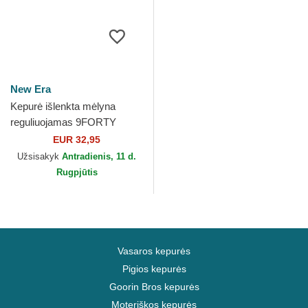
New Era
Kepurė išlenkta mėlyna
reguliuojamas 9FORTY
Flawless Racing Bulls F1
EUR 32,95
Team Formula 1 New Era
Užsisakyk
Antradienis, 11 d.
Rugpjūtis
Vasaros kepurės
Pigios kepurės
Goorin Bros kepurės
Moteriškos kepurės