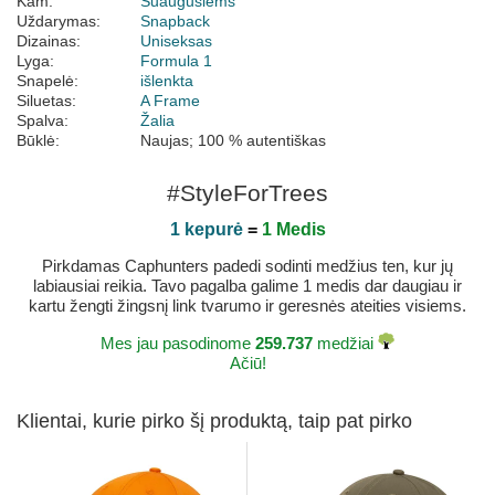
Kam:
Suaugusiems
Uždarymas:
Snapback
Dizainas:
Uniseksas
Lyga:
Formula 1
Snapelė:
išlenkta
Siluetas:
A Frame
Spalva:
Žalia
Būklė:
Naujas; 100 % autentiškas
#StyleForTrees
1 kepurė
=
1 Medis
Pirkdamas Caphunters padedi sodinti medžius ten, kur jų
labiausiai reikia. Tavo pagalba galime 1 medis dar daugiau ir
kartu žengti žingsnį link tvarumo ir geresnės ateities visiems.
Mes jau pasodinome
259.737
medžiai
Ačiū!
Klientai, kurie pirko šį produktą, taip pat pirko