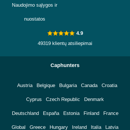
Naudojimo sąlygos ir
nuostatos
4.9
49319 klientų atsiliepimai
Caphunters
Austria
Belgique
Bulgaria
Canada
Croatia
Cyprus
Czech Republic
Denmark
Deutschland
España
Estonia
Finland
France
Global
Greece
Hungary
Ireland
Italia
Latvia