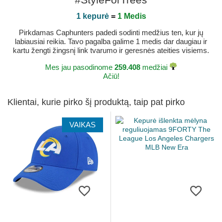
1 kepurė
=
1 Medis
Pirkdamas Caphunters padedi sodinti medžius ten, kur jų
labiausiai reikia. Tavo pagalba galime 1 medis dar daugiau ir
kartu žengti žingsnį link tvarumo ir geresnės ateities visiems.
Mes jau pasodinome
259.408
medžiai
Ačiū!
Klientai, kurie pirko šį produktą, taip pat pirko
VAIKAS