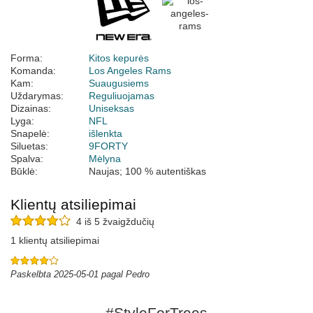
Forma:
Kitos kepurės
Komanda:
Los Angeles Rams
Kam:
Suaugusiems
Uždarymas:
Reguliuojamas
Dizainas:
Uniseksas
Lyga:
NFL
Snapelė:
išlenkta
Siluetas:
9FORTY
Spalva:
Mėlyna
Būklė:
Naujas; 100 % autentiškas
Klientų atsiliepimai
4 iš 5 žvaigždučių
1 klientų atsiliepimai
Paskelbta 2025-05-01 pagal Pedro
#StyleForTrees