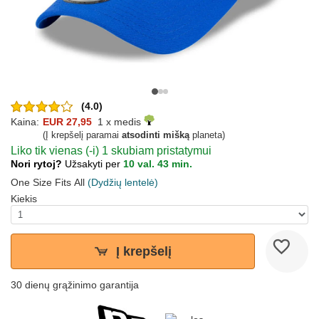
(4.0)
Kaina:
EUR 27,95
1 x medis
(Į krepšelį paramai
atsodinti mišką
planeta)
Liko tik vienas (-i) 1 skubiam pristatymui
Nori rytoj?
Užsakyti per
10 val. 43 min.
One Size Fits All
(Dydžių lentelė)
Kiekis
Į krepšelį
30 dienų grąžinimo garantija