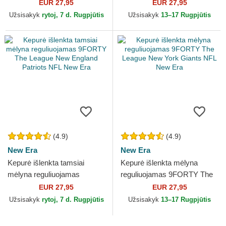
League Los Angeles Dodgers
9FORTY The League Los
EUR 27,95
EUR 27,95
MLB New Era
Angeles Clippers NBA New
Užsisakyk
rytoj, 7 d. Rugpjūtis
Užsisakyk
13–17 Rugpjūtis
Era
(4.9)
(4.9)
New Era
New Era
Kepurė išlenkta tamsiai
Kepurė išlenkta mėlyna
mėlyna reguliuojamas
reguliuojamas 9FORTY The
9FORTY The League New
League New York Giants NFL
EUR 27,95
EUR 27,95
England Patriots NFL New
New Era
Užsisakyk
rytoj, 7 d. Rugpjūtis
Užsisakyk
13–17 Rugpjūtis
Era