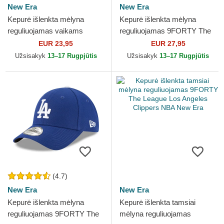
New Era
New Era
Kepurė išlenkta mėlyna
Kepurė išlenkta mėlyna
reguliuojamas vaikams
reguliuojamas 9FORTY The
9FORTY The League Los
League Los Angeles
EUR 23,95
EUR 27,95
Angeles Rams NFL New Era
Chargers MLB New Era
Užsisakyk
13–17 Rugpjūtis
Užsisakyk
13–17 Rugpjūtis
(4.7)
New Era
New Era
Kepurė išlenkta mėlyna
Kepurė išlenkta tamsiai
reguliuojamas 9FORTY The
mėlyna reguliuojamas