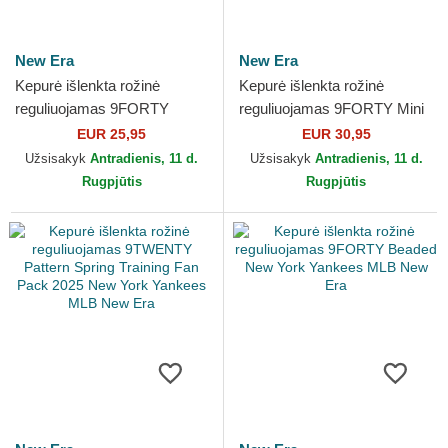
New Era
New Era
Kepurė išlenkta rožinė
Kepurė išlenkta rožinė
reguliuojamas 9FORTY
reguliuojamas 9FORTY Mini
League Essential New York
Cord Los Angeles Dodgers
EUR 25,95
EUR 30,95
Yankees MLB New Era
MLB New Era
Užsisakyk
Antradienis, 11 d.
Užsisakyk
Antradienis, 11 d.
Rugpjūtis
Rugpjūtis