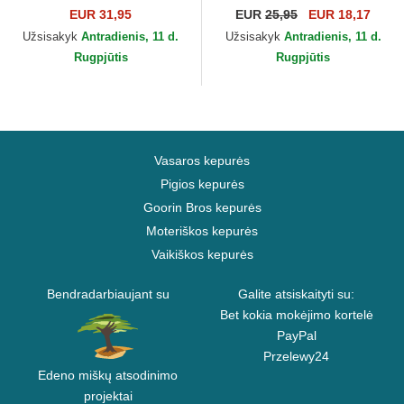
New York Yankees MLB
New York Yankees MLB New
EUR 31,95
EUR
25,95
EUR 18,17
New Era
Era
Užsisakyk
Antradienis, 11 d.
Užsisakyk
Antradienis, 11 d.
Rugpjūtis
Rugpjūtis
Vasaros kepurės
Pigios kepurės
Goorin Bros kepurės
Moteriškos kepurės
Vaikiškos kepurės
Bendradarbiaujant su
Galite atsiskaityti su:
Bet kokia mokėjimo kortelė
PayPal
Przelewy24
Edeno miškų atsodinimo
projektai