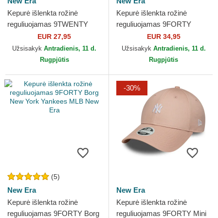
New Era
New Era
Kepurė išlenkta rožinė
Kepurė išlenkta rožinė
reguliuojamas 9TWENTY
reguliuojamas 9FORTY
Pattern Spring Training Fan
Beaded New York Yankees
EUR 27,95
EUR 34,95
Pack 2025 New York...
MLB New Era
Užsisakyk
Antradienis, 11 d.
Užsisakyk
Antradienis, 11 d.
Rugpjūtis
Rugpjūtis
-30%
(5)
New Era
New Era
Kepurė išlenkta rožinė
Kepurė išlenkta rožinė
reguliuojamas 9FORTY Borg
reguliuojamas 9FORTY Mini