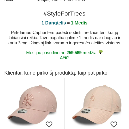
#StyleForTrees
1 Dangtelis
=
1 Medis
Pirkdamas Caphunters padedi sodinti medžius ten, kur jų
labiausiai reikia. Tavo pagalba galime 1 medis dar daugiau ir
kartu žengti žingsnį link tvarumo ir geresnės ateities visiems.
Mes jau pasodinome
259.589
medžiai
Ačiū!
Klientai, kurie pirko šį produktą, taip pat pirko