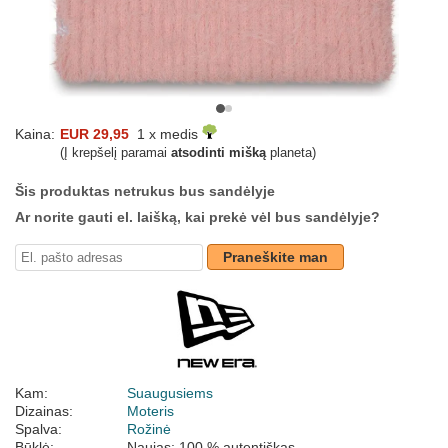
Kaina:
EUR 29,95
1 x medis
(Į krepšelį paramai
atsodinti mišką
planeta)
Šis produktas netrukus bus sandėlyje
Ar norite gauti el. laišką, kai prekė vėl bus sandėlyje?
Praneškite man
Kam:
Suaugusiems
Dizainas:
Moteris
Spalva:
Rožinė
Būklė:
Naujas; 100 % autentiškas