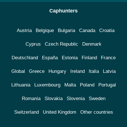
Caphunters
Austria
Belgique
Bulgaria
Canada
Croatia
Cyprus
Czech Republic
Denmark
Deutschland
España
Estonia
Finland
France
Global
Greece
Hungary
Ireland
Italia
Latvia
Lithuania
Luxembourg
Malta
Poland
Portugal
Romania
Slovakia
Slovenia
Sweden
Switzerland
United Kingdom
Other countries