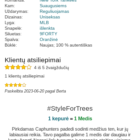
Komanda:
New York Yankees
Kam:
Suaugusiems
Uždarymas:
Reguliuojamas
Dizainas:
Uniseksas
Lyga:
MLB
Snapelė:
išlenkta
Siluetas:
9FORTY
Spalva:
Oranžinė
Būklė:
Naujas; 100 % autentiškas
Klientų atsiliepimai
4 iš 5 žvaigždučių
1 klientų atsiliepimai
Paskelbta 2023-06-20 pagal Berta
#StyleForTrees
1 kepurė
=
1 Medis
Pirkdamas Caphunters padedi sodinti medžius ten, kur jų
labiausiai reikia. Tavo pagalba galime 1 medis dar daugiau ir