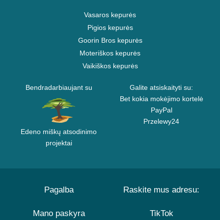
Vasaros kepurės
Pigios kepurės
Goorin Bros kepurės
Moteriškos kepurės
Vaikiškos kepurės
Bendradarbiaujant su
Galite atsiskaityti su:
Bet kokia mokėjimo kortelė
PayPal
Przelewy24
Edeno miškų atsodinimo
projektai
Pagalba
Raskite mus adresu:
Mano paskyra
TikTok