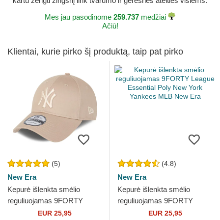
kartu žengti žingsnį link tvarumo ir geresnės ateities visiems.
Mes jau pasodinome
259.737
medžiai
Ačiū!
Klientai, kurie pirko šį produktą, taip pat pirko
(5)
(4.8)
New Era
New Era
Kepurė išlenkta smėlio
Kepurė išlenkta smėlio
reguliuojamas 9FORTY
reguliuojamas 9FORTY
League Essential New York
League Essential Poly New
EUR 25,95
EUR 25,95