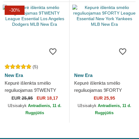
-30%
(5)
New Era
New Era
Kepurė išlenkta smėlio
Kepurė išlenkta smėlio
reguliuojamas 9TWENTY
reguliuojamas 9FORTY
League Essential Los
League Essential New York
EUR
25,95
EUR 18,17
EUR 25,95
Angeles Dodgers MLB New
Yankees MLB New Era
Užsisakyk
Antradienis, 11 d.
Užsisakyk
Antradienis, 11 d.
Era
Rugpjūtis
Rugpjūtis