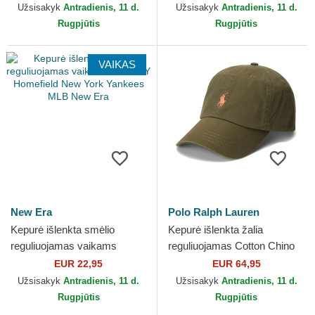
Yankees MLB New Era
York Yankees MLB New Era
Užsisakyk
Antradienis, 11 d.
Užsisakyk
Antradienis, 11 d.
Rugpjūtis
Rugpjūtis
VAIKAS
New Era
Polo Ralph Lauren
Kepurė išlenkta smėlio
Kepurė išlenkta žalia
reguliuojamas vaikams
reguliuojamas Cotton Chino
9FORTY Homefield New
Classic Sport Polo Ralph
EUR 22,95
EUR 64,95
York Yankees MLB New Era
Lauren
Užsisakyk
Antradienis, 11 d.
Užsisakyk
Antradienis, 11 d.
Rugpjūtis
Rugpjūtis