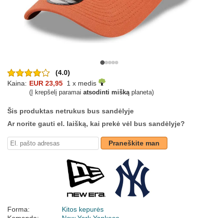
(4.0)
Kaina:
EUR 23,95
1 x medis
(Į krepšelį paramai
atsodinti mišką
planeta)
Šis produktas netrukus bus sandėlyje
Ar norite gauti el. laišką, kai prekė vėl bus sandėlyje?
Praneškite man
Forma:
Kitos kepurės