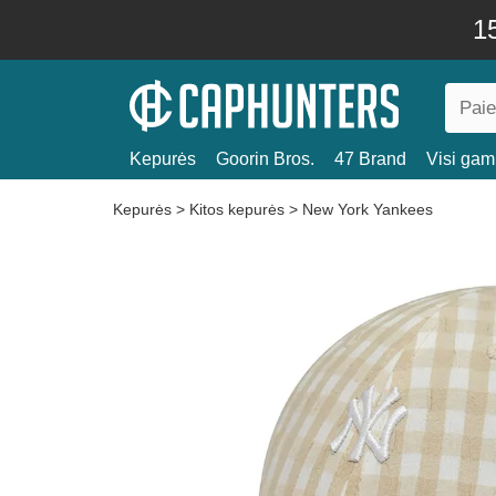
15
Kepurės
Goorin Bros.
47 Brand
Visi gami
Kepurės
>
Kitos kepurės
>
New York Yankees