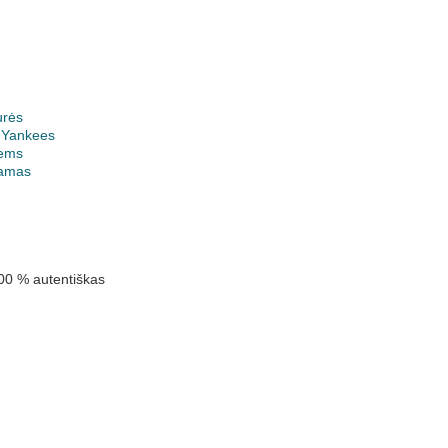
urės
 Yankees
ems
jamas
00 % autentiškas