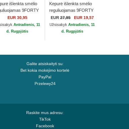
purė išlenkta smėlio
Kepurė išlenkta smėlio
guliuojamas 9FORTY
reguliuojamas 9FORTY
ni Cord New York
Jersey New York
EUR 30,95
EUR
27,95
EUR 19,57
nkees MLB New Era
Yankees MLB New Era
sisakyk
Antradienis, 11
Užsisakyk
Antradienis, 11
d. Rugpjūtis
d. Rugpjūtis
Galite atsiskaityti su:
Bet kokia mokėjimo kortelė
PayPal
Przelewy24
Raskite mus adresu:
TikTok
Facebook