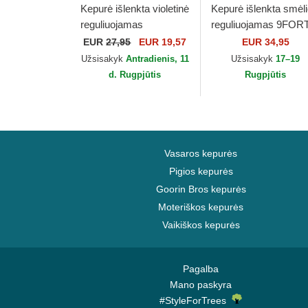
Kepurė išlenkta violetinė
Kepurė išlenkta smėl
reguliuojamas
reguliuojamas 9FOR
9TWENTY Gingham
Beaded New York
EUR
27,95
EUR 19,57
EUR 34,95
New York Yankees
Yankees MLB New E
Užsisakyk
Antradienis, 11
Užsisakyk
17–19
MLB New Era
d. Rugpjūtis
Rugpjūtis
Vasaros kepurės
Pigios kepurės
Goorin Bros kepurės
Moteriškos kepurės
Vaikiškos kepurės
Pagalba
Mano paskyra
#StyleForTrees