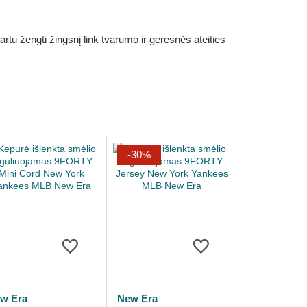
rtu žengti žingsnį link tvarumo ir geresnės ateities
-30%
w Era
New Era