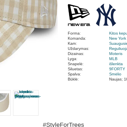
Forma:
Kitos kep
Komanda:
New York
Kam:
Suaugusi
Uždarymas:
Reguliuo
Dizainas:
Moteris
Lyga:
MLB
Snapelė:
išlenkta
Siluetas:
9FORTY
Spalva:
Smėlio
Būklė:
Naujas; 1
#StyleForTrees