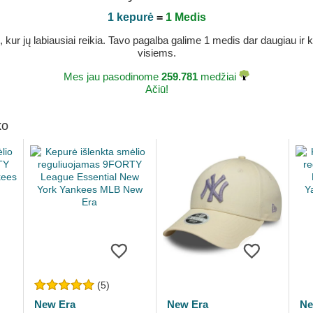
1 kepurė
=
1 Medis
r jų labiausiai reikia. Tavo pagalba galime 1 medis dar daugiau ir ka
visiems.
Mes jau pasodinome
259.781
medžiai
Ačiū!
ko
(5)
New Era
New Era
Ne