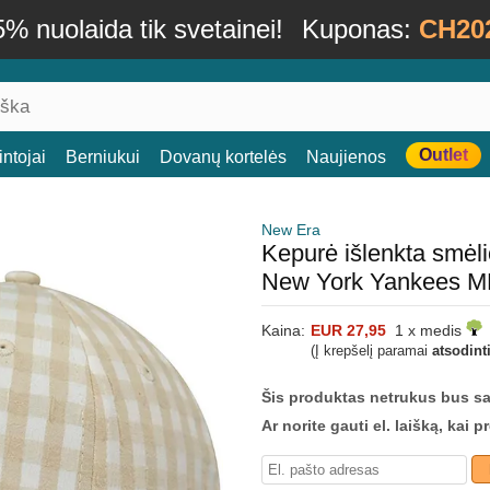
% nuolaida tik svetainei!
Kuponas:
CH20
Outlet
ntojai
Berniukui
Dovanų kortelės
Naujienos
New Era
Kepurė išlenkta smė
New York Yankees M
Kaina:
EUR 27,95
1 x medis
(Į krepšelį paramai
atsodint
Šis produktas netrukus bus s
Ar norite gauti el. laišką, kai 