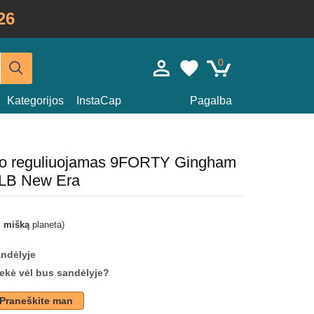
26
0
Kategorijos
InstaCap
Pagalba
lio reguliuojamas 9FORTY Gingham
LB New Era
i mišką
planeta)
andėlyje
prekė vėl bus sandėlyje?
Praneškite man