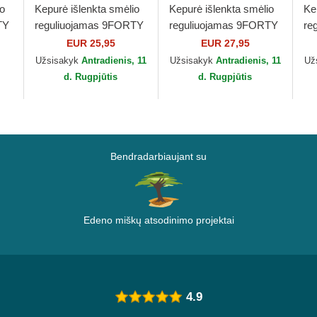
io
Kepurė išlenkta smėlio
Kepurė išlenkta smėlio
Ke
TY
reguliuojamas 9FORTY
reguliuojamas 9FORTY
re
League Essential New
Metallic New York
Mi
EUR 25,95
EUR 27,95
ra
York Yankees MLB
Yankees MLB New Era
Ya
Užsisakyk
Antradienis, 11
Užsisakyk
Antradienis, 11
Už
New Era
d. Rugpjūtis
d. Rugpjūtis
Bendradarbiaujant su
Edeno miškų atsodinimo projektai
4.9