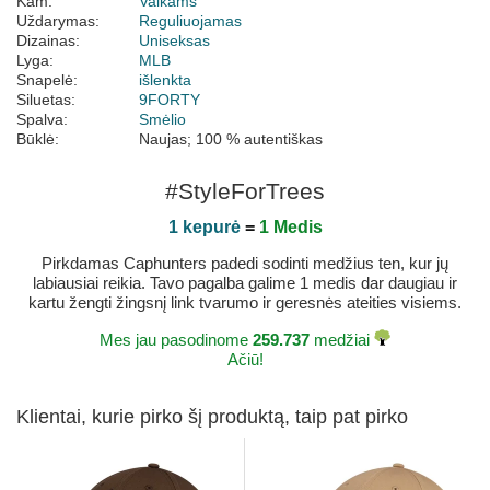
Kam:
Vaikams
Uždarymas:
Reguliuojamas
Dizainas:
Uniseksas
Lyga:
MLB
Snapelė:
išlenkta
Siluetas:
9FORTY
Spalva:
Smėlio
Būklė:
Naujas; 100 % autentiškas
#StyleForTrees
1 kepurė
=
1 Medis
Pirkdamas Caphunters padedi sodinti medžius ten, kur jų
labiausiai reikia. Tavo pagalba galime 1 medis dar daugiau ir
kartu žengti žingsnį link tvarumo ir geresnės ateities visiems.
Mes jau pasodinome
259.737
medžiai
Ačiū!
Klientai, kurie pirko šį produktą, taip pat pirko