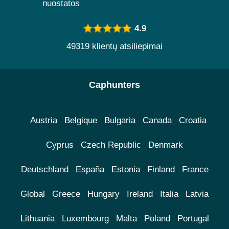
nuostatos
4.9
49319 klientų atsiliepimai
Caphunters
Austria
Belgique
Bulgaria
Canada
Croatia
Cyprus
Czech Republic
Denmark
Deutschland
España
Estonia
Finland
France
Global
Greece
Hungary
Ireland
Italia
Latvia
Lithuania
Luxembourg
Malta
Poland
Portugal