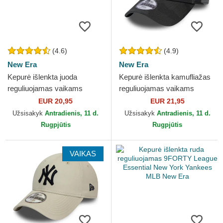
(4.6)
(4.9)
New Era
New Era
Kepurė išlenkta juoda
Kepurė išlenkta kamufliažas
reguliuojamas vaikams
reguliuojamas vaikams
9FORTY League Essential
9FORTY League Essential
EUR 20,95
EUR 21,95
New York Yankees MLB
New York Yankees MLB...
Užsisakyk
Antradienis, 11 d.
Užsisakyk
Antradienis, 11 d.
New Era
Rugpjūtis
Rugpjūtis
VAIKAS