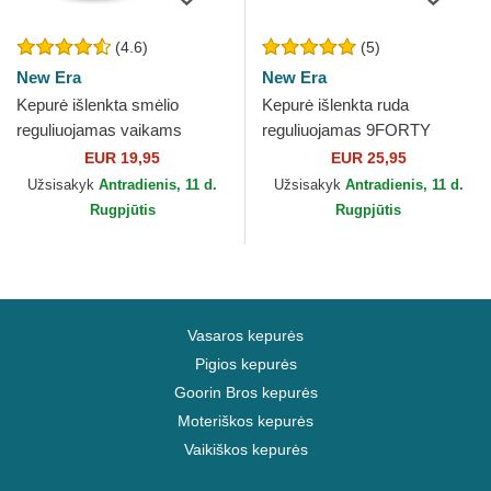
(4.6)
(5)
New Era
New Era
Kepurė išlenkta smėlio
Kepurė išlenkta ruda
reguliuojamas vaikams
reguliuojamas 9FORTY
9FORTY League Essential
League Essential New York
EUR 19,95
EUR 25,95
New York Yankees MLB
Yankees MLB New Era
Užsisakyk
Antradienis, 11 d.
Užsisakyk
Antradienis, 11 d.
New Era
Rugpjūtis
Rugpjūtis
Vasaros kepurės
Pigios kepurės
Goorin Bros kepurės
Moteriškos kepurės
Vaikiškos kepurės