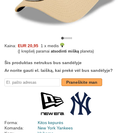
Kaina:
EUR 20,95
1 x medis
(Į krepšelį paramai
atsodinti mišką
planeta)
Šis produktas netrukus bus sandėlyje
Ar norite gauti el. laišką, kai prekė vėl bus sandėlyje?
Praneškite man
Forma:
Kitos kepurės
Komanda:
New York Yankees