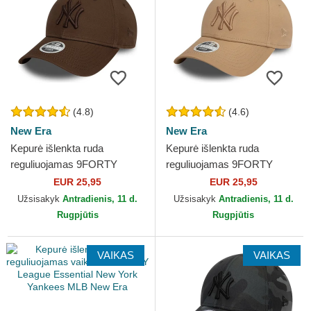
(4.8)
(4.6)
New Era
New Era
Kepurė išlenkta ruda
Kepurė išlenkta ruda
reguliuojamas 9FORTY
reguliuojamas 9FORTY
League Essential New York
League Essential New York
EUR 25,95
EUR 25,95
Yankees MLB New Era
Yankees MLB New Era
Užsisakyk
Antradienis, 11 d.
Užsisakyk
Antradienis, 11 d.
Rugpjūtis
Rugpjūtis
VAIKAS
VAIKAS