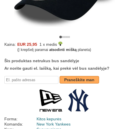
Kaina:
EUR 25,95
1 x medis
(Į krepšelį paramai
atsodinti mišką
planeta)
Šis produktas netrukus bus sandėlyje
Ar norite gauti el. laišką, kai prekė vėl bus sandėlyje?
Praneškite man
Forma:
Kitos kepurės
Komanda:
New York Yankees