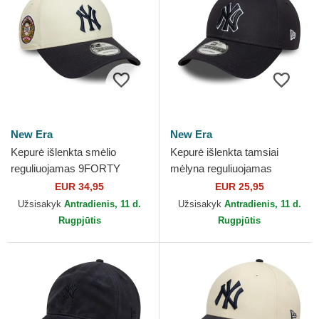
New Era
New Era
Kepurė išlenkta smėlio
Kepurė išlenkta tamsiai
reguliuojamas 9FORTY
mėlyna reguliuojamas
World Series New York
9FORTY Outline New York
EUR 34,95
EUR 25,95
Yankees MLB New Era
Yankees MLB New Era
Užsisakyk
Antradienis, 11 d.
Užsisakyk
Antradienis, 11 d.
Rugpjūtis
Rugpjūtis