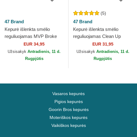
(5)
47 Brand
47 Brand
Kepurė išlenkta smėlio
Kepurė išlenkta smėlio
reguliuojamas MVP Broke
reguliuojamas Clean Up
Line New York Yankees MLB
Contemporary Two Tone New
EUR 34,95
EUR 31,95
47 Brand
York Yankees MLB 47 Brand
Užsisakyk
Antradienis, 11 d.
Užsisakyk
Antradienis, 11 d.
Rugpjūtis
Rugpjūtis
Vasaros kepurės
Pigios kepurės
Goorin Bros kepurės
Moteriškos kepurės
Vaikiškos kepurės