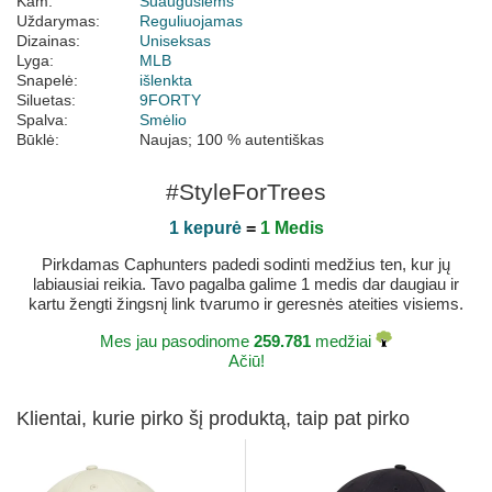
Kam:
Suaugusiems
Uždarymas:
Reguliuojamas
Dizainas:
Uniseksas
Lyga:
MLB
Snapelė:
išlenkta
Siluetas:
9FORTY
Spalva:
Smėlio
Būklė:
Naujas; 100 % autentiškas
#StyleForTrees
1 kepurė
=
1 Medis
Pirkdamas Caphunters padedi sodinti medžius ten, kur jų
labiausiai reikia. Tavo pagalba galime 1 medis dar daugiau ir
kartu žengti žingsnį link tvarumo ir geresnės ateities visiems.
Mes jau pasodinome
259.781
medžiai
Ačiū!
Klientai, kurie pirko šį produktą, taip pat pirko