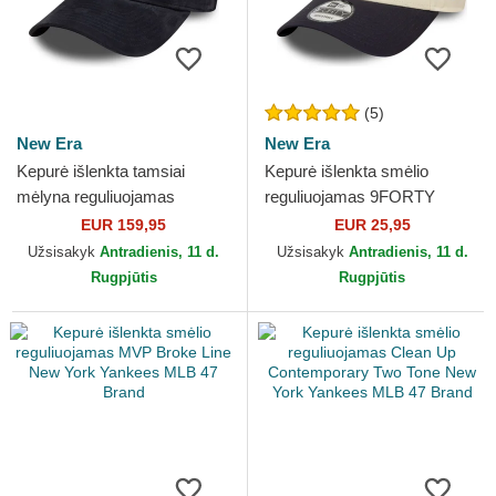
(5)
New Era
New Era
Kepurė išlenkta tamsiai
Kepurė išlenkta smėlio
mėlyna reguliuojamas
reguliuojamas 9FORTY
9TWENTY Suede New York
Colour Block New York
EUR 159,95
EUR 25,95
Yankees MLB New Era
Yankees MLB New Era
Užsisakyk
Antradienis, 11 d.
Užsisakyk
Antradienis, 11 d.
Rugpjūtis
Rugpjūtis