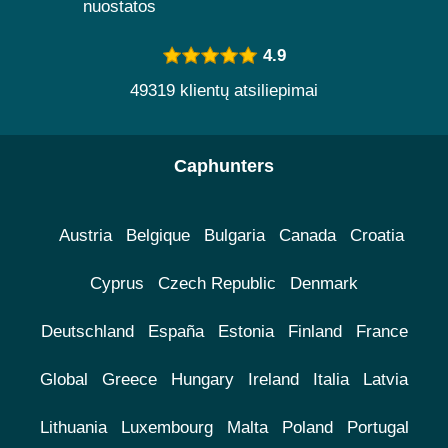
nuostatos
4.9
49319 klientų atsiliepimai
Caphunters
Austria
Belgique
Bulgaria
Canada
Croatia
Cyprus
Czech Republic
Denmark
Deutschland
España
Estonia
Finland
France
Global
Greece
Hungary
Ireland
Italia
Latvia
Lithuania
Luxembourg
Malta
Poland
Portugal