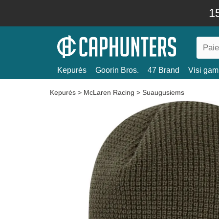
15
Kepurės
Goorin Bros.
47 Brand
Visi gami
Kepurės
>
McLaren Racing
>
Suaugusiems