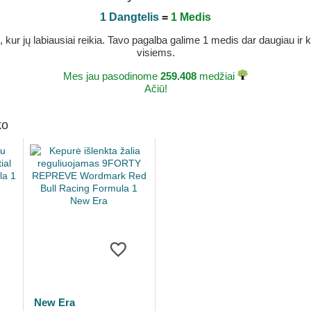
1 Dangtelis
=
1 Medis
r jų labiausiai reikia. Tavo pagalba galime 1 medis dar daugiau ir ka
visiems.
Mes jau pasodinome
259.408
medžiai
Ačiū!
ko
New Era