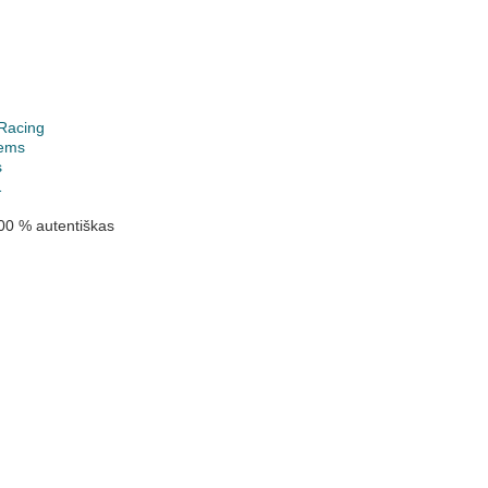
Racing
ems
s
1
00 % autentiškas