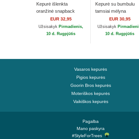
Kepurė išlenkta
Kepurė su bumbulu
oranžinė snapback
tamsiai mėlyna
9FORTY Flawless
Essential Red Bull
EUR 32,95
EUR 30,95
McLaren Racing
Racing Formula 1 N
Užsisakyk
Pirmadienis,
Užsisakyk
Pirmadieni
Formula 1 New Era
Era
10 d. Rugpjūtis
10 d. Rugpjūtis
Vasaros kepurės
Pigios kepurės
Goorin Bros kepurės
Moteriškos kepurės
Vaikiškos kepurės
Pagalba
Mano paskyra
#StyleForTrees