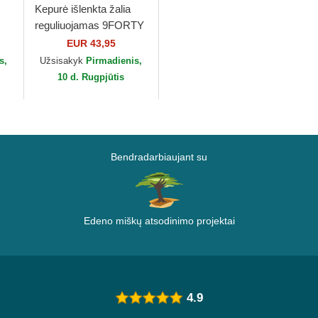
Kepurė išlenkta žalia
reguliuojamas 9FORTY
REPREVE Wordmark
EUR 43,95
ew
Red Bull Racing
s,
Užsisakyk
Pirmadienis,
Formula 1 New Era
10 d. Rugpjūtis
Bendradarbiaujant su
Edeno miškų atsodinimo projektai
4.9