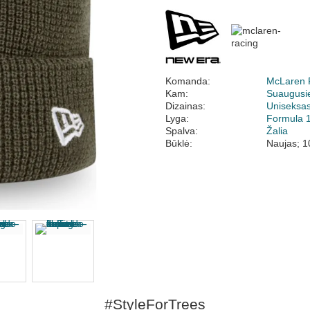
Komanda:
McLaren 
Kam:
Suaugusi
Dizainas:
Uniseksa
Lyga:
Formula 
Spalva:
Žalia
Būklė:
Naujas; 1
#StyleForTrees