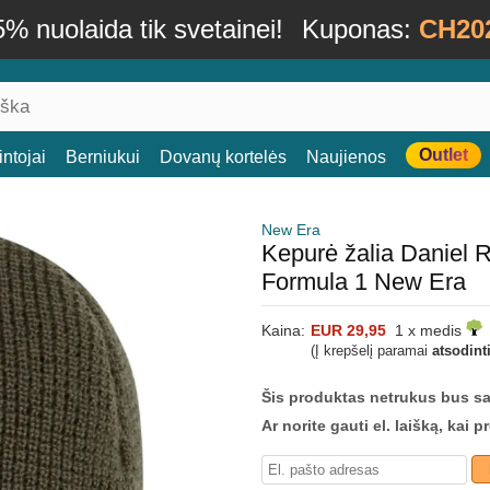
% nuolaida tik svetainei!
Kuponas:
CH20
Outlet
ntojai
Berniukui
Dovanų kortelės
Naujienos
New Era
Kepurė žalia Daniel 
Formula 1 New Era
Kaina:
EUR 29,95
1 x medis
(Į krepšelį paramai
atsodint
Šis produktas netrukus bus s
Ar norite gauti el. laišką, kai 