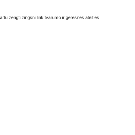
rtu žengti žingsnį link tvarumo ir geresnės ateities