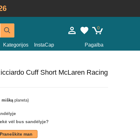
26
0
Kategorijos
InstaCap
Pagalba
Ricciardo Cuff Short McLaren Racing
i mišką
planeta)
andėlyje
prekė vėl bus sandėlyje?
Praneškite man