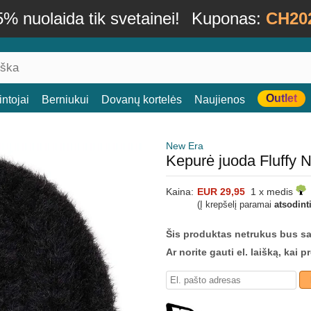
% nuolaida tik svetainei!
Kuponas:
CH20
Outlet
ntojai
Berniukui
Dovanų kortelės
Naujienos
New Era
Kepurė juoda Fluffy 
Kaina:
EUR 29,95
1 x medis
(Į krepšelį paramai
atsodint
Šis produktas netrukus bus s
Ar norite gauti el. laišką, kai 