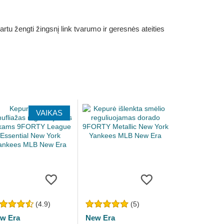
rtu žengti žingsnį link tvarumo ir geresnės ateities
VAIKAS
(4.9)
(5)
w Era
New Era