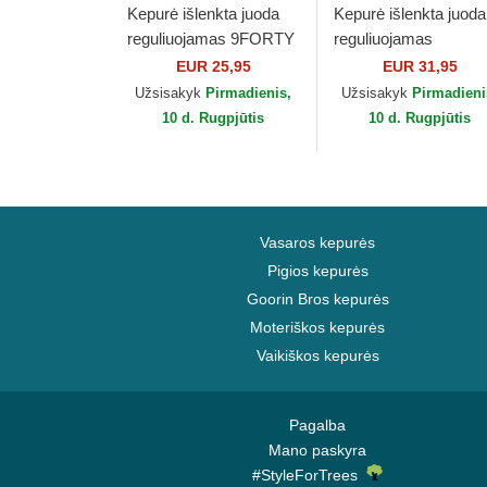
Kepurė išlenkta juoda
Kepurė išlenkta juoda
reguliuojamas 9FORTY
reguliuojamas
Essential New York
9TWENTY Broderie
EUR 25,95
EUR 31,95
Yankees MLB New Era
New York Yankees
Užsisakyk
Pirmadienis,
Užsisakyk
Pirmadieni
MLB New Era
10 d. Rugpjūtis
10 d. Rugpjūtis
Vasaros kepurės
Pigios kepurės
Goorin Bros kepurės
Moteriškos kepurės
Vaikiškos kepurės
Pagalba
Mano paskyra
#StyleForTrees