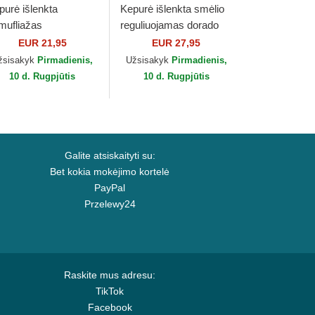
purė išlenkta
Kepurė išlenkta smėlio
mufliažas
reguliuojamas dorado
guliuojamas vaikams
9FORTY Metallic New
EUR 21,95
EUR 27,95
ORTY League
York Yankees MLB New
žsisakyk
Pirmadienis,
Užsisakyk
Pirmadienis,
sential New York
Era
10 d. Rugpjūtis
10 d. Rugpjūtis
nkees MLB...
Galite atsiskaityti su:
Bet kokia mokėjimo kortelė
PayPal
Przelewy24
Raskite mus adresu:
TikTok
Facebook