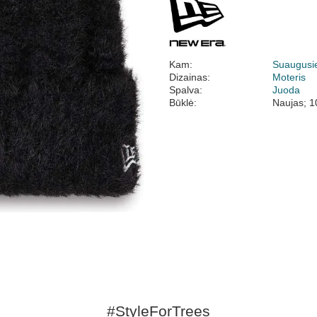
Kam:
Suaugusi
Dizainas:
Moteris
Spalva:
Juoda
Būklė:
Naujas; 1
#StyleForTrees