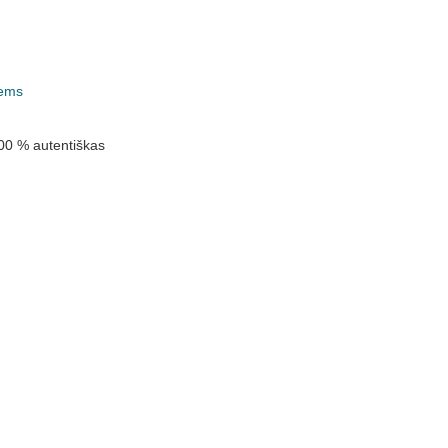
ems
00 % autentiškas