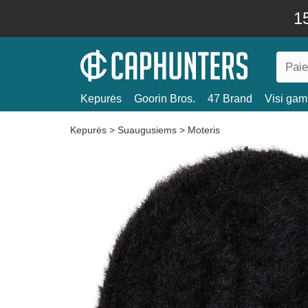
15
Kepurės
Goorin Bros.
47 Brand
Visi gami
Kepurės
>
Suaugusiems
>
Moteris