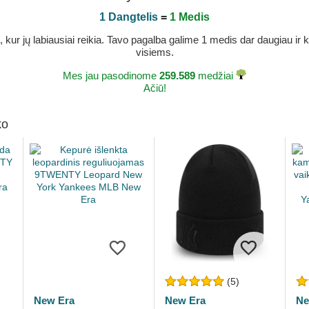
1 Dangtelis
=
1 Medis
r jų labiausiai reikia. Tavo pagalba galime 1 medis dar daugiau ir ka
visiems.
Mes jau pasodinome
259.589
medžiai
Ačiū!
ko
(5)
New Era
New Era
Ne