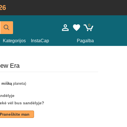
26
0
Kategorijos
InstaCap
Pagalba
New Era
i mišką
planeta)
andėlyje
prekė vėl bus sandėlyje?
Praneškite man