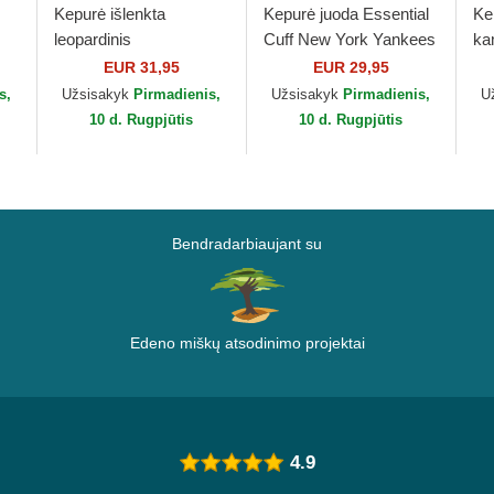
Kepurė išlenkta
Kepurė juoda Essential
Ke
leopardinis
Cuff New York Yankees
ka
reguliuojamas
MLB New Era
re
EUR 31,95
EUR 29,95
9TWENTY Leopard
9F
s,
Užsisakyk
Pirmadienis,
Užsisakyk
Pirmadienis,
U
New York Yankees
Es
10 d. Rugpjūtis
10 d. Rugpjūtis
MLB New Era
Ya
Bendradarbiaujant su
Edeno miškų atsodinimo projektai
4.9