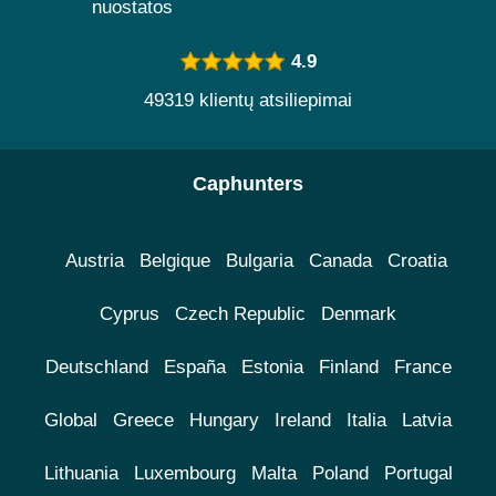
nuostatos
4.9
49319 klientų atsiliepimai
Caphunters
Austria
Belgique
Bulgaria
Canada
Croatia
Cyprus
Czech Republic
Denmark
Deutschland
España
Estonia
Finland
France
Global
Greece
Hungary
Ireland
Italia
Latvia
Lithuania
Luxembourg
Malta
Poland
Portugal