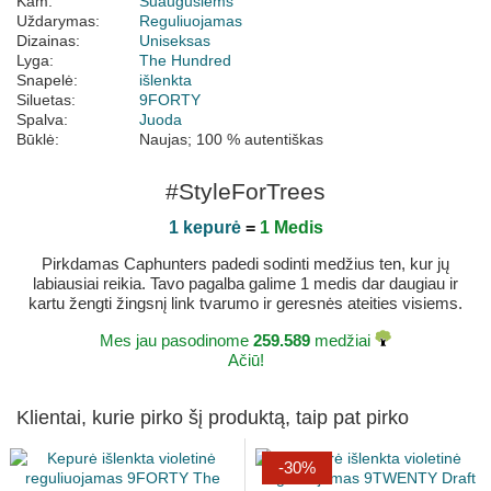
Kam:
Suaugusiems
Uždarymas:
Reguliuojamas
Dizainas:
Uniseksas
Lyga:
The Hundred
Snapelė:
išlenkta
Siluetas:
9FORTY
Spalva:
Juoda
Būklė:
Naujas; 100 % autentiškas
#StyleForTrees
1 kepurė
=
1 Medis
Pirkdamas Caphunters padedi sodinti medžius ten, kur jų
labiausiai reikia. Tavo pagalba galime 1 medis dar daugiau ir
kartu žengti žingsnį link tvarumo ir geresnės ateities visiems.
Mes jau pasodinome
259.589
medžiai
Ačiū!
Klientai, kurie pirko šį produktą, taip pat pirko
-30%