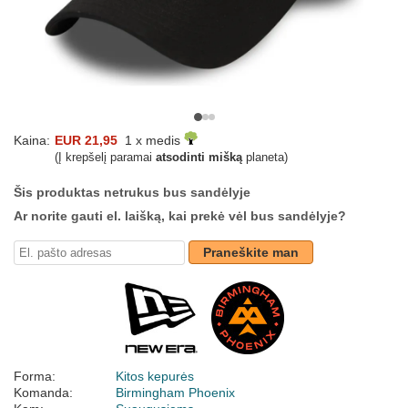
Kaina:
EUR 21,95
1 x medis
(Į krepšelį paramai
atsodinti mišką
planeta)
Šis produktas netrukus bus sandėlyje
Ar norite gauti el. laišką, kai prekė vėl bus sandėlyje?
Praneškite man
Forma:
Kitos kepurės
Komanda:
Birmingham Phoenix