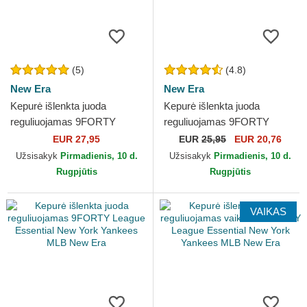
(5)
(4.8)
New Era
New Era
Kepurė išlenkta juoda
Kepurė išlenkta juoda
reguliuojamas 9FORTY
reguliuojamas 9FORTY
REPREVE League Essential
Essential New York Yankees
EUR 27,95
EUR
25,95
EUR 20,76
New York Yankees MLB
MLB New Era
Užsisakyk
Pirmadienis, 10 d.
Užsisakyk
Pirmadienis, 10 d.
New Era
Rugpjūtis
Rugpjūtis
VAIKAS