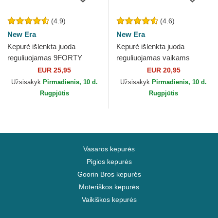
(4.9)
(4.6)
New Era
New Era
Kepurė išlenkta juoda
Kepurė išlenkta juoda
reguliuojamas 9FORTY
reguliuojamas vaikams
League Essential New York
9FORTY League Essential
EUR 25,95
EUR 20,95
Yankees MLB New Era
New York Yankees MLB New
Užsisakyk
Pirmadienis, 10 d.
Užsisakyk
Pirmadienis, 10 d.
Era
Rugpjūtis
Rugpjūtis
Vasaros kepurės
Pigios kepurės
Goorin Bros kepurės
Moteriškos kepurės
Vaikiškos kepurės