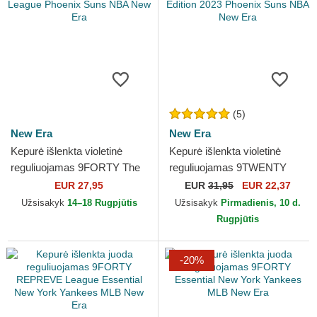
(5)
New Era
New Era
Kepurė išlenkta violetinė
Kepurė išlenkta violetinė
reguliuojamas 9FORTY The
reguliuojamas 9TWENTY
League Phoenix Suns NBA
Draft Edition 2023 Phoenix
EUR 27,95
EUR
31,95
EUR 22,37
New Era
Suns NBA New Era
Užsisakyk
14–18 Rugpjūtis
Užsisakyk
Pirmadienis, 10 d.
Rugpjūtis
-20%