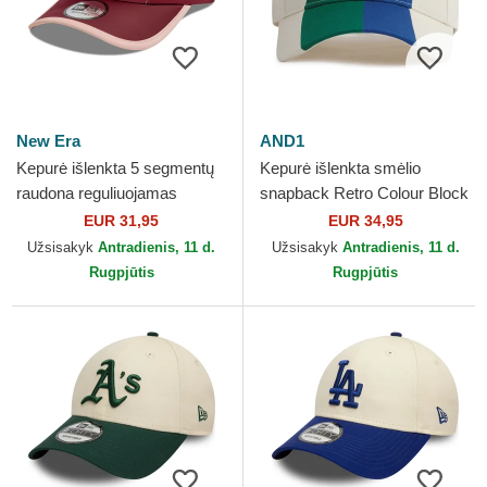
New Era
AND1
Kepurė išlenkta 5 segmentų
Kepurė išlenkta smėlio
raudona reguliuojamas
snapback Retro Colour Block
Runner Colour Block New
AND1
EUR 31,95
EUR 34,95
Era
Užsisakyk
Antradienis, 11 d.
Užsisakyk
Antradienis, 11 d.
Rugpjūtis
Rugpjūtis