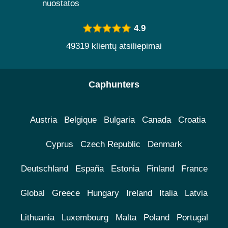
nuostatos
4.9
49319 klientų atsiliepimai
Caphunters
Austria
Belgique
Bulgaria
Canada
Croatia
Cyprus
Czech Republic
Denmark
Deutschland
España
Estonia
Finland
France
Global
Greece
Hungary
Ireland
Italia
Latvia
Lithuania
Luxembourg
Malta
Poland
Portugal