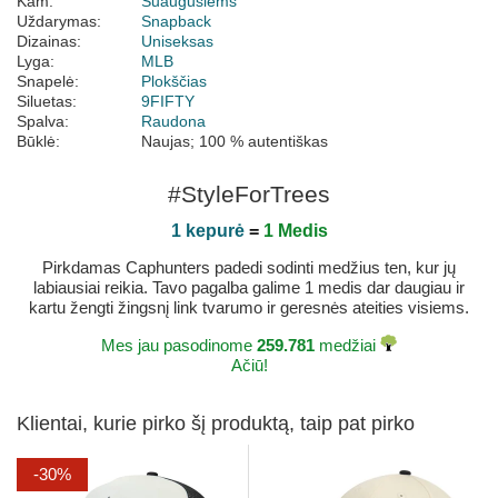
Kam:
Suaugusiems
Uždarymas:
Snapback
Dizainas:
Uniseksas
Lyga:
MLB
Snapelė:
Plokščias
Siluetas:
9FIFTY
Spalva:
Raudona
Būklė:
Naujas; 100 % autentiškas
#StyleForTrees
1 kepurė
=
1 Medis
Pirkdamas Caphunters padedi sodinti medžius ten, kur jų
labiausiai reikia. Tavo pagalba galime 1 medis dar daugiau ir
kartu žengti žingsnį link tvarumo ir geresnės ateities visiems.
Mes jau pasodinome
259.781
medžiai
Ačiū!
Klientai, kurie pirko šį produktą, taip pat pirko
-30%