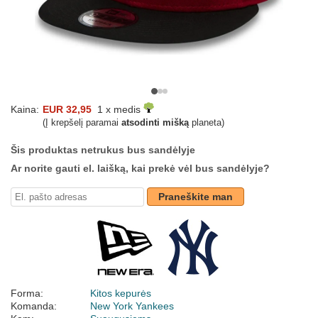
Kaina:
EUR 32,95
1 x medis
(Į krepšelį paramai
atsodinti mišką
planeta)
Šis produktas netrukus bus sandėlyje
Ar norite gauti el. laišką, kai prekė vėl bus sandėlyje?
Praneškite man
Forma:
Kitos kepurės
Komanda:
New York Yankees