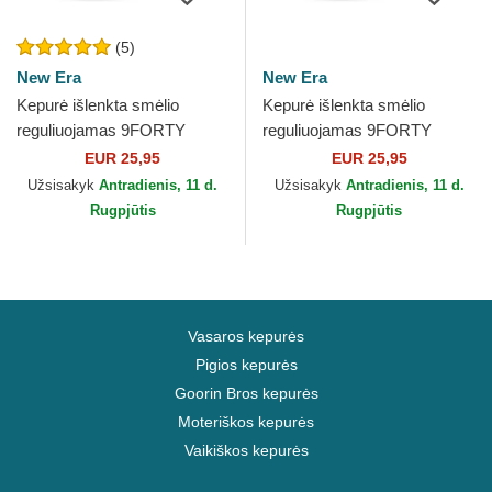
(5)
New Era
New Era
Kepurė išlenkta smėlio
Kepurė išlenkta smėlio
reguliuojamas 9FORTY
reguliuojamas 9FORTY
Colour Block Oakland
Colour Block Los Angeles
EUR 25,95
EUR 25,95
Athletics MLB New Era
Dodgers MLB New Era
Užsisakyk
Antradienis, 11 d.
Užsisakyk
Antradienis, 11 d.
Rugpjūtis
Rugpjūtis
Vasaros kepurės
Pigios kepurės
Goorin Bros kepurės
Moteriškos kepurės
Vaikiškos kepurės