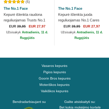
(5)
The No.1 Face
The No.1 Face
Kepurė išlenkta raudona
Kepurė išlenkta juoda
reguliuojamas Trusts No.1
reguliuojamas No.1 Cares
Distressed Black White The
Distressed Black Gold The
EUR
39,95
EUR 27,97
EUR
39,95
EUR 27,97
No.1 Face
No.1 Face
Užsisakyk
Antradienis, 11 d.
Užsisakyk
Antradienis, 11 d.
Rugpjūtis
Rugpjūtis
Vasaros kepurės
Pigios kepurės
Goorin Bros kepurės
Moteriškos kepurės
Vaikiškos kepurės
Bendradarbiaujant su
Galite atsiskaityti su:
Bet kokia mokėjimo kortelė