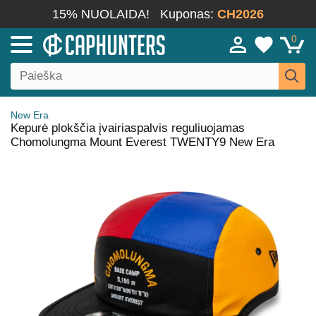
15% NUOLAIDA!
Kuponas:
CH2026
0
New Era
Kepurė plokščia įvairiaspalvis reguliuojamas
Chomolungma Mount Everest TWENTY9 New Era