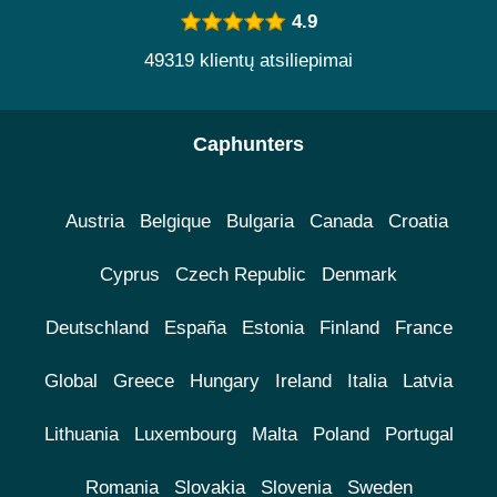
4.9
49319 klientų atsiliepimai
Caphunters
Austria
Belgique
Bulgaria
Canada
Croatia
Cyprus
Czech Republic
Denmark
Deutschland
España
Estonia
Finland
France
Global
Greece
Hungary
Ireland
Italia
Latvia
Lithuania
Luxembourg
Malta
Poland
Portugal
Romania
Slovakia
Slovenia
Sweden