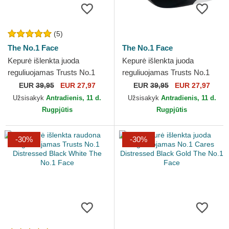
(5)
The No.1 Face
The No.1 Face
Kepurė išlenkta juoda
Kepurė išlenkta juoda
reguliuojamas Trusts No.1
reguliuojamas Trusts No.1
Distressed Black Gold The
Black White The No.1 Face
EUR
39,95
EUR 27,97
EUR
39,95
EUR 27,97
No.1 Face
Užsisakyk
Antradienis, 11 d.
Užsisakyk
Antradienis, 11 d.
Rugpjūtis
Rugpjūtis
-30%
-30%