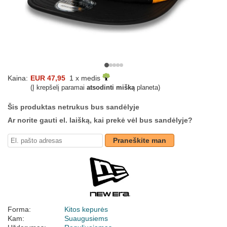
Kaina:
EUR 47,95
1 x medis
(Į krepšelį paramai
atsodinti mišką
planeta)
Šis produktas netrukus bus sandėlyje
Ar norite gauti el. laišką, kai prekė vėl bus sandėlyje?
Praneškite man
Forma:
Kitos kepurės
Kam:
Suaugusiems