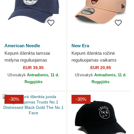
American Needle
New Era
Kepurė išlenkta tamsiai
Kepurė išlenkta rožinė
mėlyna reguliuojamas
reguliuojamas vaikams
Hepcat American Needle
9FORTY Face SpongeBob ir
EUR 39,95
EUR 20,95
Patrick Žvaigždė New Era
Užsisakyk
Antradienis, 11 d.
Užsisakyk
Antradienis, 11 d.
Rugpjūtis
Rugpjūtis
-30%
-30%