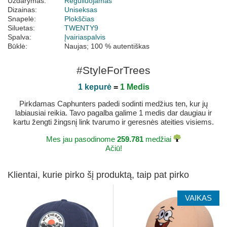
Uždarymas:
Reguliuojamas
Dizainas:
Uniseksas
Snapelė:
Plokščias
Siluetas:
TWENTY9
Spalva:
Įvairiaspalvis
Būklė:
Naujas; 100 % autentiškas
#StyleForTrees
1 kepurė
=
1 Medis
Pirkdamas Caphunters padedi sodinti medžius ten, kur jų
labiausiai reikia. Tavo pagalba galime 1 medis dar daugiau ir
kartu žengti žingsnį link tvarumo ir geresnės ateities visiems.
Mes jau pasodinome
259.781
medžiai
Ačiū!
Klientai, kurie pirko šį produktą, taip pat pirko
VAIKAS