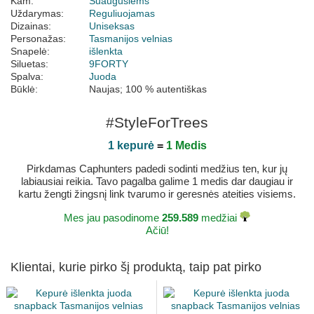
Kam:
Suaugusiems
Uždarymas:
Reguliuojamas
Dizainas:
Uniseksas
Personažas:
Tasmanijos velnias
Snapelė:
išlenkta
Siluetas:
9FORTY
Spalva:
Juoda
Būklė:
Naujas; 100 % autentiškas
#StyleForTrees
1 kepurė
=
1 Medis
Pirkdamas Caphunters padedi sodinti medžius ten, kur jų
labiausiai reikia. Tavo pagalba galime 1 medis dar daugiau ir
kartu žengti žingsnį link tvarumo ir geresnės ateities visiems.
Mes jau pasodinome
259.589
medžiai
Ačiū!
Klientai, kurie pirko šį produktą, taip pat pirko