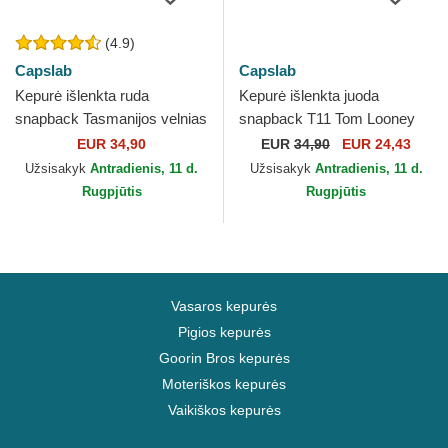
(4.9)
Capslab
Capslab
Kepurė išlenkta ruda
Kepurė išlenkta juoda
snapback Tasmanijos velnias
snapback T11 Tom Looney
Looney Tunes Capslab
Tunes Capslab
EUR 34,90
EUR
34,90
EUR 24,43
Užsisakyk
Antradienis, 11 d.
Užsisakyk
Antradienis, 11 d.
Rugpjūtis
Rugpjūtis
Vasaros kepurės
Pigios kepurės
Goorin Bros kepurės
Moteriškos kepurės
Vaikiškos kepurės