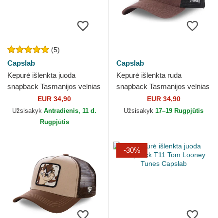
(5)
Capslab
Capslab
Kepurė išlenkta juoda
Kepurė išlenkta ruda
snapback Tasmanijos velnias
snapback Tasmanijos velnias
Looney Tunes Capslab
Looney Tunes Capslab
EUR 34,90
EUR 34,90
Užsisakyk
Antradienis, 11 d.
Užsisakyk
17–19 Rugpjūtis
Rugpjūtis
-30%