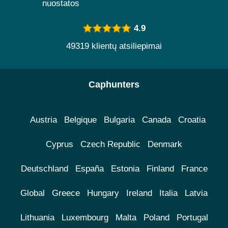
nuostatos
4.9
49319 klientų atsiliepimai
Caphunters
Austria
Belgique
Bulgaria
Canada
Croatia
Cyprus
Czech Republic
Denmark
Deutschland
España
Estonia
Finland
France
Global
Greece
Hungary
Ireland
Italia
Latvia
Lithuania
Luxembourg
Malta
Poland
Portugal