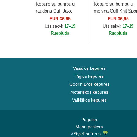
Kepurė su bumbulu
Kepurė su bumbulu
raudona Cuff Jake
mėlyna Cuff Knit Spor
Manchester United
Los Angeles Dodgers
EUR 36,95
EUR 36,95
Football Club Premier
MLB New Era
Užsisakyk
17–19
Užsisakyk
17–19
League New Era
Rugpjūtis
Rugpjūtis
Vasaros kepurės
Pigios kepurės
Goorin Bros kepurės
Moteriškos kepurės
Vaikiškos kepurės
Pagalba
Mano paskyra
#StyleForTrees