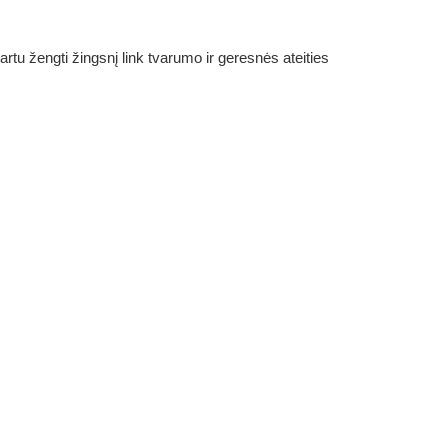
rtu žengti žingsnį link tvarumo ir geresnės ateities