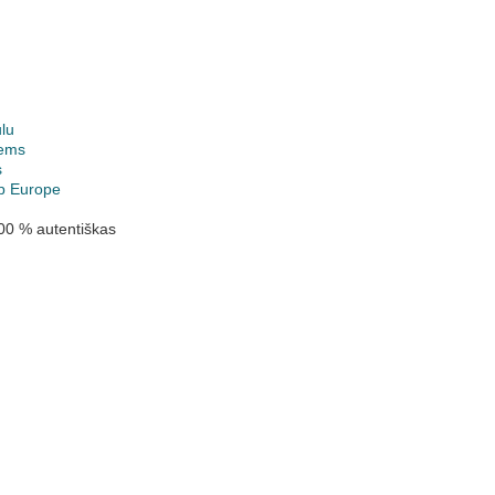
lu
ems
s
p Europe
00 % autentiškas