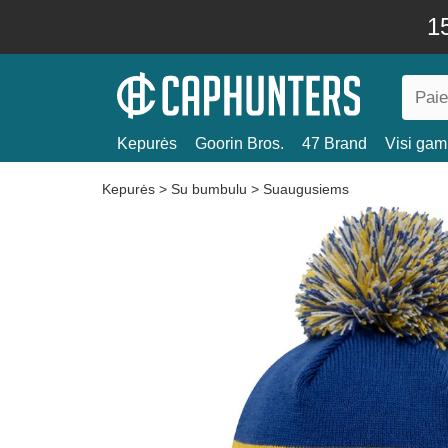
15
Kepurės
Goorin Bros.
47 Brand
Visi gami
Kepurės
>
Su bumbulu
>
Suaugusiems