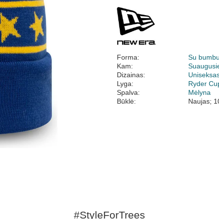
Forma:
Su bumbu
Kam:
Suaugusi
Dizainas:
Uniseksa
Lyga:
Ryder Cu
Spalva:
Mėlyna
Būklė:
Naujas; 1
#StyleForTrees