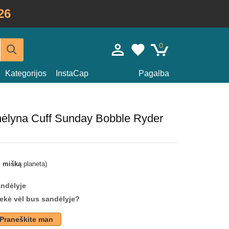
26
0
Kategorijos
InstaCap
Pagalba
ėlyna Cuff Sunday Bobble Ryder
i mišką
planeta)
andėlyje
prekė vėl bus sandėlyje?
Praneškite man