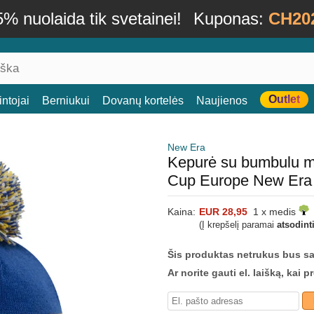
% nuolaida tik svetainei!
Kuponas:
CH20
Outlet
ntojai
Berniukui
Dovanų kortelės
Naujienos
New Era
Kepurė su bumbulu m
Cup Europe New Era
Kaina:
EUR 28,95
1 x medis
(Į krepšelį paramai
atsodint
Šis produktas netrukus bus s
Ar norite gauti el. laišką, kai 