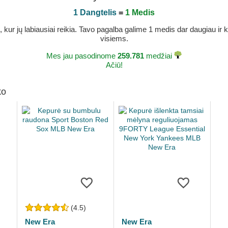
1 Dangtelis
=
1 Medis
r jų labiausiai reikia. Tavo pagalba galime 1 medis dar daugiau ir ka
visiems.
Mes jau pasodinome
259.781
medžiai
Ačiū!
ko
(4.5)
New Era
New Era