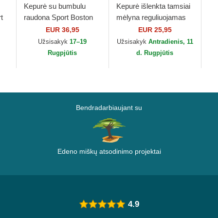
Kepurė su bumbulu
Kepurė išlenkta tamsiai
t
raudona Sport Boston
mėlyna reguliuojamas
Red Sox MLB New Era
9FORTY League
EUR 36,95
EUR 25,95
Essential New York
Užsisakyk
17–19
Užsisakyk
Antradienis, 11
Yankees MLB New Era
Rugpjūtis
d. Rugpjūtis
Bendradarbiaujant su
Edeno miškų atsodinimo projektai
4.9