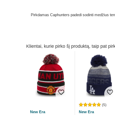
Pirkdamas Caphunters padedi sodinti medžius ten, ku
Klientai, kurie pirko šį produktą, taip pat pir
(5)
New Era
New Era