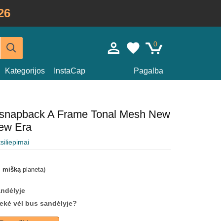
26
0
Kategorijos
InstaCap
Pagalba
ia snapback A Frame Tonal Mesh New
ew Era
tsiliepimai
i mišką
planeta)
andėlyje
prekė vėl bus sandėlyje?