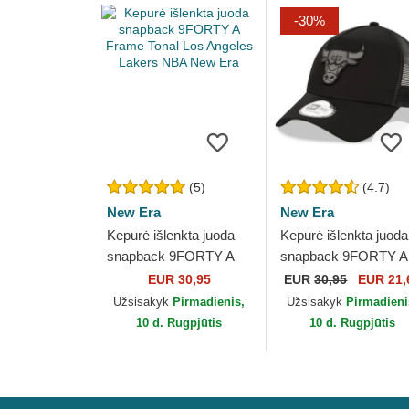
-30%
(5)
(4.7)
New Era
New Era
Kepurė išlenkta juoda
Kepurė išlenkta juoda
snapback 9FORTY A
snapback 9FORTY A
Frame Tonal Los
Frame Tonal Chicago
EUR 30,95
EUR
30,95
EUR 21,
Angeles Lakers NBA
Bulls NBA New Era
Užsisakyk
Pirmadienis,
Užsisakyk
Pirmadieni
New Era
10 d. Rugpjūtis
10 d. Rugpjūtis