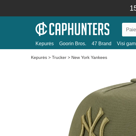
15
Kepurės
Goorin Bros.
47 Brand
Visi gami
Kepurės
>
Trucker
>
New York Yankees