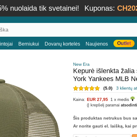
% nuolaida tik svetainei!
Kuponas:
CH20
Outlet
ntojai
Berniukui
Dovanų kortelės
Naujienos
New Era
Kepurė išlenkta žal
York Yankees MLB N
(5.0)
3 klientų a
Kaina:
EUR 27,95
1 x medis
(Į krepšelį paramai
atsodint
Šis produktas netrukus bus s
Ar norite gauti el. laišką, kai 