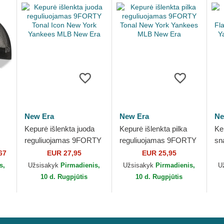
New Era
New Era
Ne
Kepurė išlenkta juoda
Kepurė išlenkta pilka
Ke
reguliuojamas 9FORTY
reguliuojamas 9FORTY
sn
Tonal Icon New York
Tonal New York
Fl
67
EUR 27,95
EUR 25,95
Yankees MLB New Era
Yankees MLB New Era
Yo
s,
Užsisakyk
Pirmadienis,
Užsisakyk
Pirmadienis,
U
Ne
10 d. Rugpjūtis
10 d. Rugpjūtis