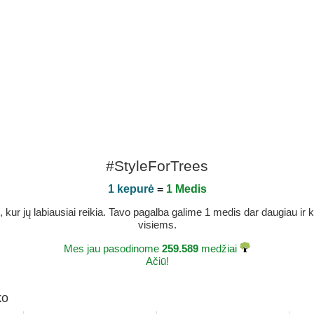
#StyleForTrees
1 kepurė
=
1 Medis
r jų labiausiai reikia. Tavo pagalba galime 1 medis dar daugiau ir ka
visiems.
Mes jau pasodinome
259.589
medžiai
Ačiū!
ko