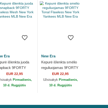
w Era
New Era
purė išlenkta juoda
Kepurė išlenkta smėlio
apback 9FORTY
reguliuojamas 9FORTY
awless Mesh New
Tonal Flawless New
EUR 22,95
EUR 22,95
rk Yankees MLB
York Yankees MLB New
žsisakyk
Pirmadienis,
Užsisakyk
Pirmadienis,
w Era
Era
10 d. Rugpjūtis
10 d. Rugpjūtis