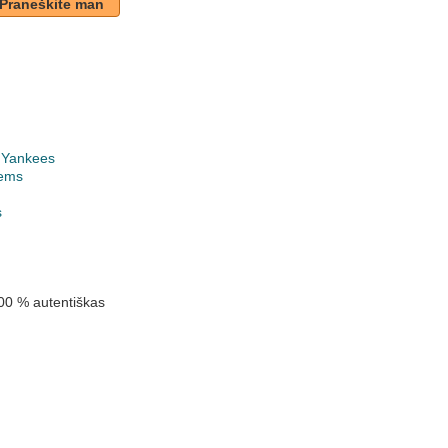
Praneškite man
 Yankees
ems
k
s
00 % autentiškas