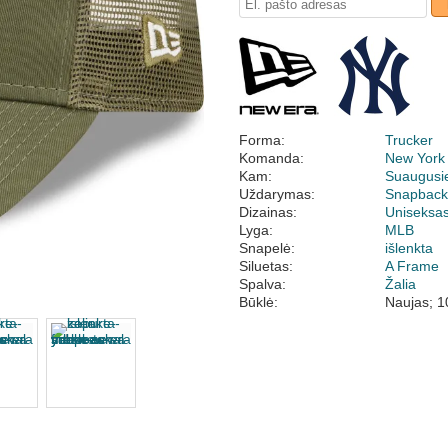
Forma:
Trucker
Komanda:
New York
Kam:
Suaugusi
Uždarymas:
Snapbac
Dizainas:
Uniseksa
Lyga:
MLB
Snapelė:
išlenkta
Siluetas:
A Frame
Spalva:
Žalia
Būklė:
Naujas; 1