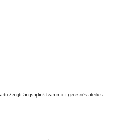
rtu žengti žingsnį link tvarumo ir geresnės ateities