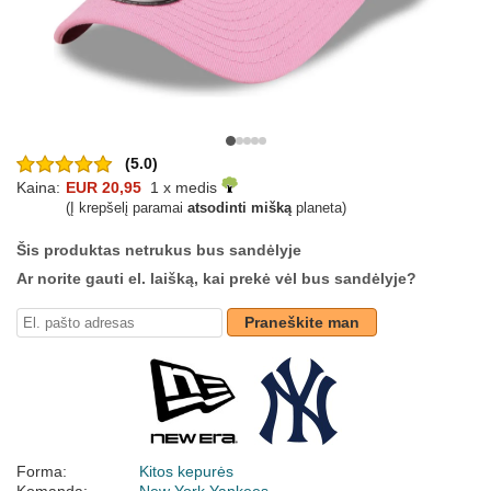
(5.0)
Kaina:
EUR 20,95
1 x medis
(Į krepšelį paramai
atsodinti mišką
planeta)
Šis produktas netrukus bus sandėlyje
Ar norite gauti el. laišką, kai prekė vėl bus sandėlyje?
Praneškite man
Forma:
Kitos kepurės