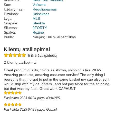
Komanda:
New York Yankees
Kam:
Vaikams
Uždarymas:
Reguliuojamas
Dizainas:
Uniseksas
Lyga:
MLB
Snapelė:
išlenkta
Siluetas:
9FORTY
Spalva:
Rožinė
Būklė:
Naujas; 100 % autentiškas
Klientų atsiliepimai
5 iš 5 žvaigždučių
2 klientų atsiliepimai
Great product quality, colors as shown, shipping's like WOW.
Amazing products, amazing costumer service! The only thing I
regret, is that I forgot to put in the same basket my cap also, so it
would ship with my daughters', and not pay twice for the shipping,
but that was my fault. Great work CAPHUNT
Paskelbta 2023-04-24 pagal IOANNIS
Paskelbta 2023-04-23 pagal Gabriel