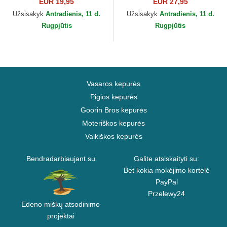
9FORTY League Essential
Metallic New York Yankees
EUR 19,95
EUR 27,95
New York Yankees MLB
MLB New Era
Užsisakyk
Antradienis, 11 d.
Užsisakyk
Antradienis, 11 d.
New Era
Rugpjūtis
Rugpjūtis
Vasaros kepurės
Pigios kepurės
Goorin Bros kepurės
Moteriškos kepurės
Vaikiškos kepurės
Bendradarbiaujant su
Galite atsiskaityti su:
Bet kokia mokėjimo kortelė
PayPal
Przelewy24
Edeno miškų atsodinimo
projektai