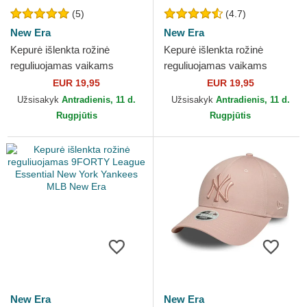
(5)
(4.7)
New Era
New Era
Kepurė išlenkta rožinė
Kepurė išlenkta rožinė
reguliuojamas vaikams
reguliuojamas vaikams
9FORTY League Essential
9FORTY Essential New York
EUR 19,95
EUR 19,95
New York Yankees MLB
Yankees MLB New Era
Užsisakyk
Antradienis, 11 d.
Užsisakyk
Antradienis, 11 d.
New Era
Rugpjūtis
Rugpjūtis
New Era
New Era