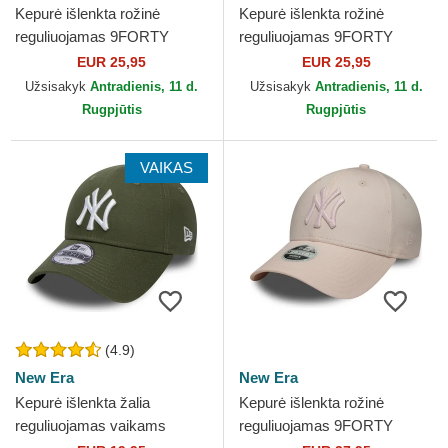
Kepurė išlenkta rožinė
Kepurė išlenkta rožinė
reguliuojamas 9FORTY
reguliuojamas 9FORTY
League Essential New York
League Essential New York
EUR 25,95
EUR 25,95
Yankees MLB New Era
Yankees MLB New Era
Užsisakyk
Antradienis, 11 d.
Užsisakyk
Antradienis, 11 d.
Rugpjūtis
Rugpjūtis
VAIKAS
(4.9)
New Era
New Era
Kepurė išlenkta žalia
Kepurė išlenkta rožinė
reguliuojamas vaikams
reguliuojamas 9FORTY