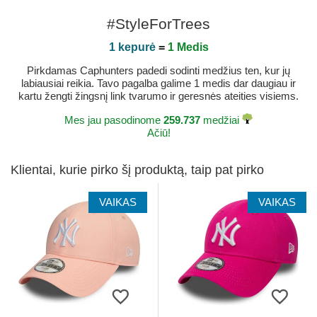
#StyleForTrees
1 kepurė
=
1 Medis
Pirkdamas Caphunters padedi sodinti medžius ten, kur jų
labiausiai reikia. Tavo pagalba galime 1 medis dar daugiau ir
kartu žengti žingsnį link tvarumo ir geresnės ateities visiems.
Mes jau pasodinome
259.737
medžiai
Ačiū!
Klientai, kurie pirko šį produktą, taip pat pirko
VAIKAS
VAIKAS